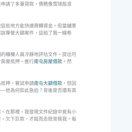
義申請了多筆貸款，債務像雪球般滾
說這些地方能快速周轉資金。但當舖業
據說專營大額案件，這給了我一線希
舖的櫃檯人員冷靜地評估文件，提出可
合房屋抵押，進行
南屯房屋借款
。然
為抵押，嘗試申請
南屯大額借款
，但因
——他為何如此急迫？背後是否還有其
案。在那裡，我發現文件紀錄中竟有小
資，欠下巨款，才鋌而走險背叛我。每