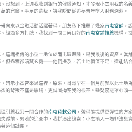
他。沒想到，上週我收到銀行的催繳通知，才發現小杰用我的名
百萬的窟窿。手足的背叛，讓我瞬間從追夢青年墜入財務深淵。
一帶向來以金融活動活躍著稱，朋友私下推薦了幾家
南屯當舖
，
擇。經過多方打聽，我找到一間口碑良好的
南屯當鋪推薦
機構，
屯。這塊祖傳的小型土地位於南屯區邊陲，是我最後的資產。當
務。但過程卻暗藏玄機——他們提及，若土地價值不足，還能結
身，暗示小杰曾來過這裡。原來，哥哥早在一個月前就以此土地
小杰的背叛不僅是騙錢，更試圖掏空我的根基。懸疑感籠罩心頭
經理引薦我到一間合作的
南屯貸款公司
，聲稱能提供更彈性的方
他失蹤前。緊湊的追查中，我拼湊出線索：小杰捲入一場非法集
繞著這個謎團。