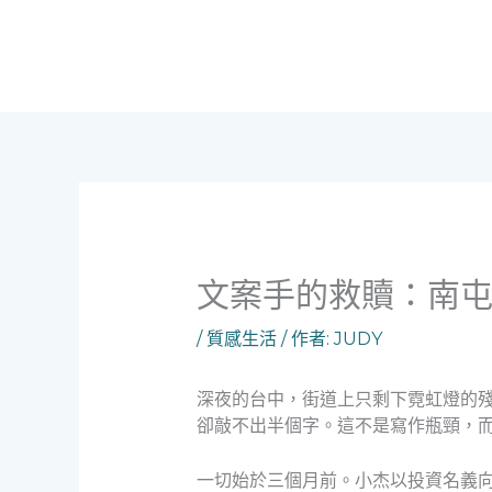
跳
至
主
要
內
容
文案手的救贖：南
/
質感生活
/ 作者:
JUDY
深夜的台中，街道上只剩下霓虹燈的
卻敲不出半個字。這不是寫作瓶頸，
一切始於三個月前。小杰以投資名義