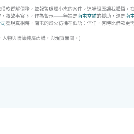
地借款暫解債務，並報警處理小杰的案件。這場經歷讓我體悟，
作，將故事寫下，作為警示——無論是
南屯當舖
的援助，還是
南
公司
發現真相時，南屯的燈火彷彿在低語：信任，有時比借款更
，人物與情節純屬虛構，與現實無關。)