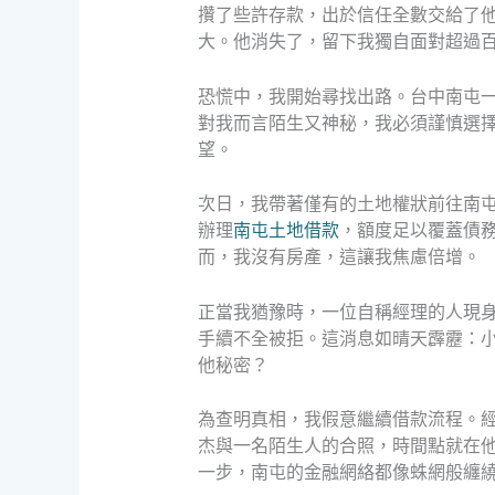
攢了些許存款，出於信任全數交給了
大。他消失了，留下我獨自面對超過
恐慌中，我開始尋找出路。台中南屯
對我而言陌生又神秘，我必須謹慎選
望。
次日，我帶著僅有的土地權狀前往南
辦理
南屯土地借款
，額度足以覆蓋債
而，我沒有房產，這讓我焦慮倍增。
正當我猶豫時，一位自稱經理的人現
手續不全被拒。這消息如晴天霹靂：
他秘密？
為查明真相，我假意繼續借款流程。
杰與一名陌生人的合照，時間點就在
一步，南屯的金融網絡都像蛛網般纏