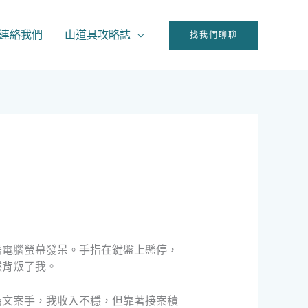
連絡我們
山道具攻略誌
找我們聊聊
著電腦螢幕發呆。手指在鍵盤上懸停，
然背叛了我。
為文案手，我收入不穩，但靠著接案積