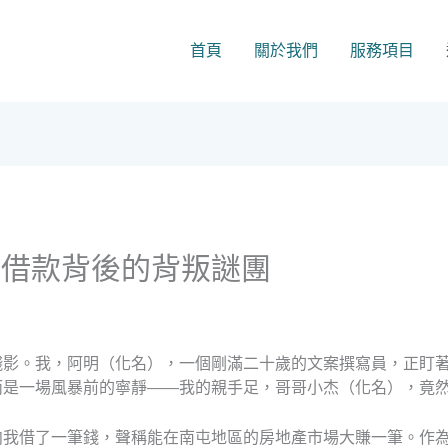
首頁
關於我們
服務項目
屯借款背後的背叛謎團
殘影。我，阿明（化名），一個剛滿二十歲的文案撰寫員，正盯
而是一場風暴前的寧靜——我的親手足，哥哥小杰（化名），竟
向我借了一筆錢，聲稱能在南屯地區的房地產市場大賺一筆。作