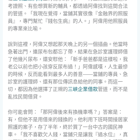
考證照、有些想買新的輔具，都透過阿偉找到這間合法
的管道。「我現在覺得，當鋪其實很像『金融界的照服
員』，專門幫忙『錢包生病』的人。」阿偉用他照服員
的專業來比喻。
說到這裡，阿偉又想起那天晚上的另一個插曲。他當時
急著出門，連尿布包都忘了帶，結果在急診室護理師借
了他幾片尿布，還安慰他：「新手爸爸都是這樣啦，我
老公以前也把小孩穿反尿布過！」阿偉感嘆，人生最慘
的時候，反而能看到最多人的善意——當鋪的專員、急
診室的護理師、還有那位傳訊息給他的同事。而這一
切，都因為他選擇了正規的
三峽企業借款
管道，而不是
亂找民間借貸。
你可能會問：「那阿偉後來有換機車嗎？」答案是：
有，但他不是用借來的錢換的。他利用下班時間接居家
照護的案子，存了半年，終於買了一台中古的國民神
車。「我不喜歡欠人錢，當鋪只是讓我『過水位』，真