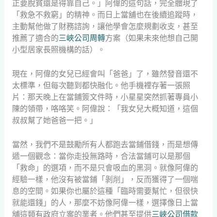
正要脫貧還是得靠自己。」阿偉的這句話，完全體現了
「救急不救窮」的精神。而日上當舖也在後續追蹤時，
主動幫他做了財務諮詢，讓他學會怎麼規劃收支，甚至
推薦了適合的
三峽公司周轉
方案（如果未來他想自己開
小型居家長照機構的話）。
現在，阿偉的女兒已經會叫「爸爸」了，雖然發音還不
太標準，但每次聽到都快融化。他手機裡存著一張照
片：那天晚上在當鋪簽文件時，小星星突然抓著專員小
陳的領帶，咯咯笑。阿偉說：「我女兒大概知道，這個
叔叔幫了她爸爸一把。」
當然，我們不是鼓勵所有人都跑去當鋪借錢，而是想傳
遞一個觀念：當你走投無路時，合法當鋪可以是那個
「救命」的選項，而不是只會吸血的黑洞。就像阿偉的
經驗一樣，他沒有被當鋪「剝削」，反而獲得了一個喘
息的空間。如果你也屬於這種「臨時需要幫忙，但很快
就能還錢」的人，那麼不妨像阿偉一樣，選擇像日上當
舖這類有政府立案的業者。他們甚至提供
三峽公司借款