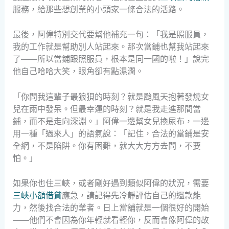
服務，給那些想創業的小頭家一條合法的活路。
最後，阿偉特別交代要幫他補充一句：「我是照服員，
我的工作就是幫助別人站起來。那次當鋪也幫我站起來
了——所以當鋪跟照服員，根本是同一國的啦！」說完
他自己哈哈大笑，眼角卻有點濕潤。
「你問我這輩子最狼狽的時刻？就是颱風天抱著發燒女
兒在雨中發呆。但最幸運的時刻？就是我走進那間當
鋪，而不是走向深淵。」阿偉一邊幫女兒換尿布，一邊
用一種「過來人」的語氣說：「記住，合法的當鋪是安
全網，不是陷阱。你有困難，就大大方方去問，不要
怕。」
如果你也住三峽，或者剛好遇到類似阿偉的狀況，需要
三峽小額借貸
應急，請記得先冷靜評估自己的還款能
力，然後找合法的業者。日上當舖就是一個很好的開始
——他們不會因為你年輕就看輕你，反而會像阿偉的故