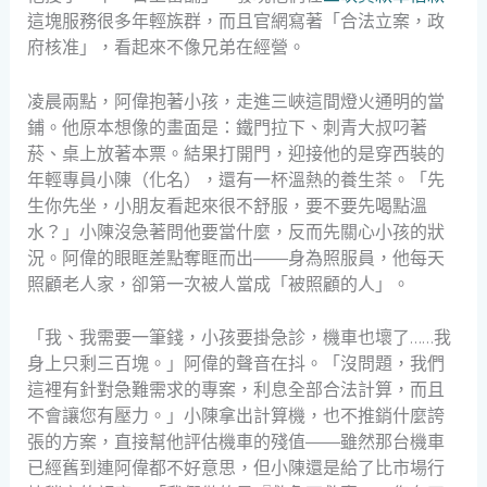
這塊服務很多年輕族群，而且官網寫著「合法立案，政
府核准」，看起來不像兄弟在經營。
凌晨兩點，阿偉抱著小孩，走進三峽這間燈火通明的當
鋪。他原本想像的畫面是：鐵門拉下、刺青大叔叼著
菸、桌上放著本票。結果打開門，迎接他的是穿西裝的
年輕專員小陳（化名），還有一杯溫熱的養生茶。「先
生你先坐，小朋友看起來很不舒服，要不要先喝點溫
水？」小陳沒急著問他要當什麼，反而先關心小孩的狀
況。阿偉的眼眶差點奪眶而出——身為照服員，他每天
照顧老人家，卻第一次被人當成「被照顧的人」。
「我、我需要一筆錢，小孩要掛急診，機車也壞了……我
身上只剩三百塊。」阿偉的聲音在抖。「沒問題，我們
這裡有針對急難需求的專案，利息全部合法計算，而且
不會讓您有壓力。」小陳拿出計算機，也不推銷什麼誇
張的方案，直接幫他評估機車的殘值——雖然那台機車
已經舊到連阿偉都不好意思，但小陳還是給了比市場行