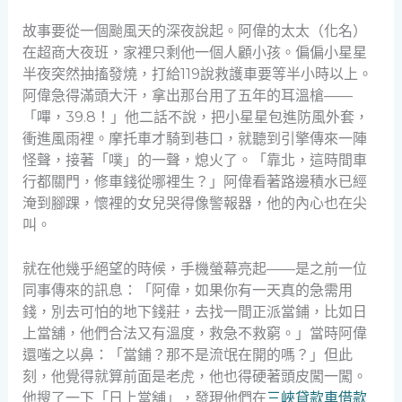
故事要從一個颱風天的深夜說起。阿偉的太太（化名）
在超商大夜班，家裡只剩他一個人顧小孩。偏偏小星星
半夜突然抽搐發燒，打給119說救護車要等半小時以上。
阿偉急得滿頭大汗，拿出那台用了五年的耳溫槍——
「嗶，39.8！」他二話不說，把小星星包進防風外套，
衝進風雨裡。摩托車才騎到巷口，就聽到引擎傳來一陣
怪聲，接著「噗」的一聲，熄火了。「靠北，這時間車
行都關門，修車錢從哪裡生？」阿偉看著路邊積水已經
淹到腳踝，懷裡的女兒哭得像警報器，他的內心也在尖
叫。
就在他幾乎絕望的時候，手機螢幕亮起——是之前一位
同事傳來的訊息：「阿偉，如果你有一天真的急需用
錢，別去可怕的地下錢莊，去找一間正派當鋪，比如日
上當舖，他們合法又有溫度，救急不救窮。」當時阿偉
還嗤之以鼻：「當鋪？那不是流氓在開的嗎？」但此
刻，他覺得就算前面是老虎，他也得硬著頭皮闖一闖。
他搜了一下「日上當舖」，發現他們在
三峽貸款車借款