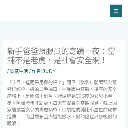
跳
至
主
要
內
容
新手爸爸照服員的奇蹟一夜：當
鋪不是老虎，是社會安全網！
/
質感生活
/ 作者:
JUDY
「哇靠，這雨是用倒的吧？」阿偉（化名）騎著那台菜
籃已經歪一邊的二手機車，在暴雨中狂飆。後座的安全
座椅上，是剛滿十個月、體溫燒到39.5度的女兒小星
星。阿偉今年才21歲，白天在安養院當照服員，晚上回
家繼續當女兒的專屬奶爸，口袋裡的錢比小星星的尿布
還薄——而且尿布至少還能吸水，他的錢包只會吸他的
眼淚。