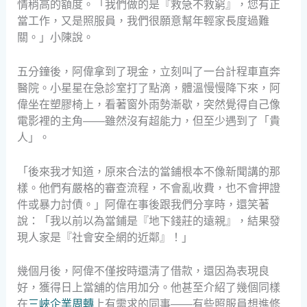
情稍高的額度。「我們做的是『救急不救窮』，您有正
當工作，又是照服員，我們很願意幫年輕家長度過難
關。」小陳說。
五分鐘後，阿偉拿到了現金，立刻叫了一台計程車直奔
醫院。小星星在急診室打了點滴，體溫慢慢降下來，阿
偉坐在塑膠椅上，看著窗外雨勢漸歇，突然覺得自己像
電影裡的主角——雖然沒有超能力，但至少遇到了「貴
人」。
「後來我才知道，原來合法的當鋪根本不像新聞講的那
樣。他們有嚴格的審查流程，不會亂收費，也不會押證
件或暴力討債。」阿偉在事後跟我們分享時，還笑著
說：「我以前以為當鋪是『地下錢莊的遠親』，結果發
現人家是『社會安全網的近鄰』！」
幾個月後，阿偉不僅按時還清了借款，還因為表現良
好，獲得日上當舖的信用加分。他甚至介紹了幾個同樣
在
三峽企業周轉
上有需求的同事——有些照服員想進修