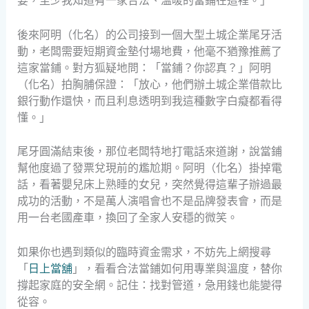
要，至少我知道有一家合法、溫暖的當鋪在這裡。」
後來阿明（化名）的公司接到一個大型土城企業尾牙活
動，老闆需要短期資金墊付場地費，他毫不猶豫推薦了
這家當鋪。對方狐疑地問：「當鋪？你認真？」阿明
（化名）拍胸脯保證：「放心，他們辦土城企業借款比
銀行動作還快，而且利息透明到我這種數字白癡都看得
懂。」
尾牙圓滿結束後，那位老闆特地打電話來道謝，說當鋪
幫他度過了發票兌現前的尷尬期。阿明（化名）掛掉電
話，看著嬰兒床上熟睡的女兒，突然覺得這輩子辦過最
成功的活動，不是萬人演唱會也不是品牌發表會，而是
用一台老國產車，換回了全家人安穩的微笑。
如果你也遇到類似的臨時資金需求，不妨先上網搜尋
「
日上當舖
」，看看合法當鋪如何用專業與溫度，替你
撐起家庭的安全網。記住：找對管道，急用錢也能變得
從容。