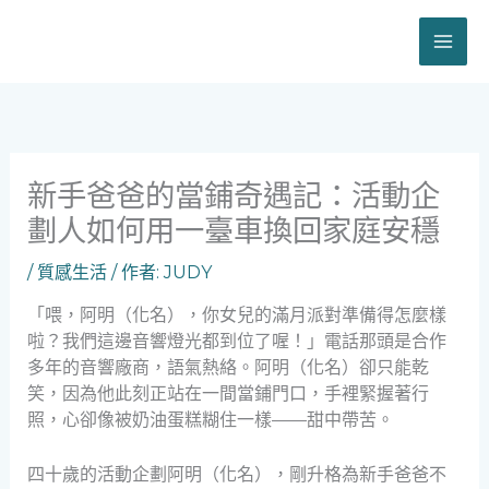
跳
至
主
要
內
容
新手爸爸的當鋪奇遇記：活動企
劃人如何用一臺車換回家庭安穩
/
質感生活
/ 作者:
JUDY
「喂，阿明（化名），你女兒的滿月派對準備得怎麼樣
啦？我們這邊音響燈光都到位了喔！」電話那頭是合作
多年的音響廠商，語氣熱絡。阿明（化名）卻只能乾
笑，因為他此刻正站在一間當鋪門口，手裡緊握著行
照，心卻像被奶油蛋糕糊住一樣——甜中帶苦。
四十歲的活動企劃阿明（化名），剛升格為新手爸爸不