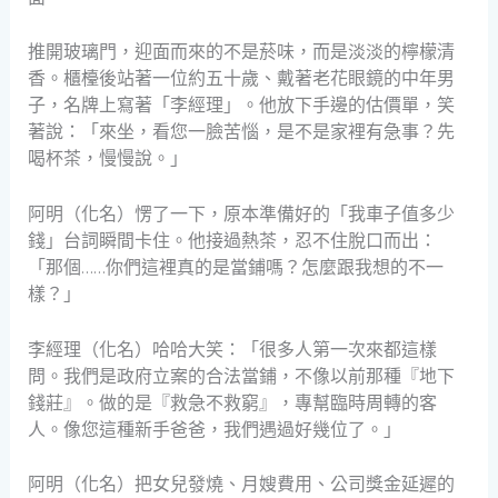
推開玻璃門，迎面而來的不是菸味，而是淡淡的檸檬清
香。櫃檯後站著一位約五十歲、戴著老花眼鏡的中年男
子，名牌上寫著「李經理」。他放下手邊的估價單，笑
著說：「來坐，看您一臉苦惱，是不是家裡有急事？先
喝杯茶，慢慢說。」
阿明（化名）愣了一下，原本準備好的「我車子值多少
錢」台詞瞬間卡住。他接過熱茶，忍不住脫口而出：
「那個……你們這裡真的是當鋪嗎？怎麼跟我想的不一
樣？」
李經理（化名）哈哈大笑：「很多人第一次來都這樣
問。我們是政府立案的合法當鋪，不像以前那種『地下
錢莊』。做的是『救急不救窮』，專幫臨時周轉的客
人。像您這種新手爸爸，我們遇過好幾位了。」
阿明（化名）把女兒發燒、月嫂費用、公司獎金延遲的