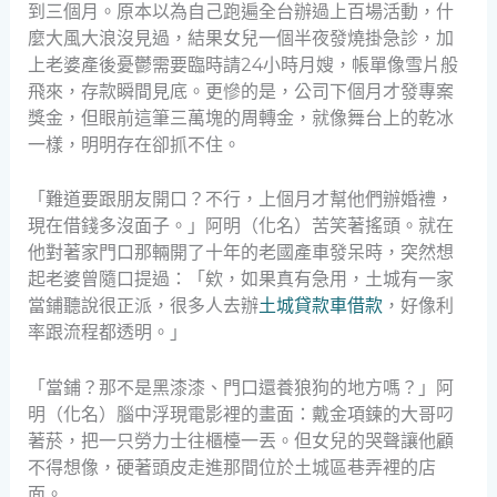
到三個月。原本以為自己跑遍全台辦過上百場活動，什
麼大風大浪沒見過，結果女兒一個半夜發燒掛急診，加
上老婆產後憂鬱需要臨時請24小時月嫂，帳單像雪片般
飛來，存款瞬間見底。更慘的是，公司下個月才發專案
獎金，但眼前這筆三萬塊的周轉金，就像舞台上的乾冰
一樣，明明存在卻抓不住。
「難道要跟朋友開口？不行，上個月才幫他們辦婚禮，
現在借錢多沒面子。」阿明（化名）苦笑著搖頭。就在
他對著家門口那輛開了十年的老國產車發呆時，突然想
起老婆曾隨口提過：「欸，如果真有急用，土城有一家
當鋪聽說很正派，很多人去辦
土城貸款車借款
，好像利
率跟流程都透明。」
「當鋪？那不是黑漆漆、門口還養狼狗的地方嗎？」阿
明（化名）腦中浮現電影裡的畫面：戴金項鍊的大哥叼
著菸，把一只勞力士往櫃檯一丟。但女兒的哭聲讓他顧
不得想像，硬著頭皮走進那間位於土城區巷弄裡的店
面。