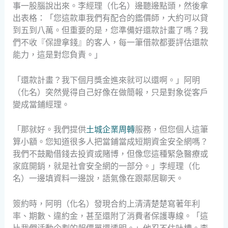
事一股腦說出來。李經理（化名）邊聽邊點頭，然後拿
出表格：「您這款車我們有配合的鑑價師，大約可以貸
到五到八萬。但重要的是，您準備好還款計畫了嗎？我
們不收『保證拿錢』的客人，每一筆借款都要評估還款
能力，這是對您負責。」
「還款計畫？我下個月獎金進來就可以還啊。」阿明
（化名）突然覺得自己好像在做簡報，只是對象從客戶
變成當鋪經理。
「那就好。我們提供
土城企業周轉
服務，但您個人這筆
算小額。您知道很多人把當鋪當成短期資金安全網嗎？
我們不鼓勵借錢去投資或賭博，但像您這種緊急醫療或
家庭開銷，就是社會安全網的一部分。」李經理（化
名）一邊填資料一邊說，語氣像在跟鄰居聊天。
簽約時，阿明（化名）發現合約上清清楚楚寫著年利
率、期數、違約金，甚至還附了消費者保護專線。「這