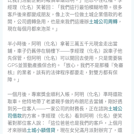
比我們活動企劃的報價單還透明。」他忍不住吐槽。李
經理（化名）笑著回：「我們這行最怕模糊地帶。很多
客戶後來都變成朋友，像上次一位做土城企業借款的老
闆，公司週轉急用，也是來我們這邊辦
土城公司周轉
，
現在每個月都來泡茶。」
半小時後，阿明（化名）拿著三萬五千元現金走出當
鋪，車子仍舊停在騎樓下——李經理（化名）說車子他
先保管，但阿明（化名）可以開回去使用，只是需要裝
GPS並簽動產擔保合約。「放心，我們不是那種『免審
核』的業者，該有的法律程序都要走，對雙方都有保
障。」
一個月後，專案獎金順利入帳，阿明（化名）準時還款
取車。他特地帶了老婆親手做的布朗尼去當鋪，剛好遇
到另一位客人——一家公司的財務長，正在諮詢
土城公
司借款
的方案。李經理（化名）看到阿明（化名）便笑
著對那位客人說：「這位爸爸也是我們的客戶，上個月
才來辦過
土城小額借貸
，現在女兒滿月派對辦完了，還