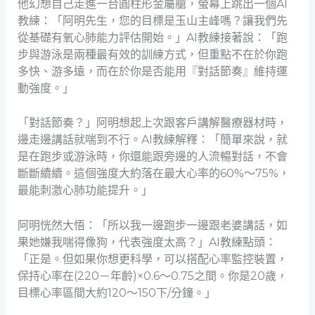
他幻想自己走進一台圓柱形金屬艙，螢幕上跳出一個AI
教練：「阿明先生，您的目標是玉山主峰嗎？讓我們先
從基礎有氧心肺能力評估開始。」AI教練接著說：「跑
步與游泳是兩種最有效的訓練方式，但重點不在於你跑
多快、游多遠，而在於你是否能用『對話節奏』維持運
動強度。」
「對話節奏？」阿明想起上次跟客戶講解醫療器材時，
邊走邊講話就喘到不行。AI教練解釋：「簡單來說，就
是在跑步或游泳時，你還能跟旁邊的人流暢對話，不會
斷斷續續。這個強度大約落在最大心率的60%～75%，
最能刺激心肺功能提升。」
阿明恍然大悟：「所以我一邊跑步一邊跟老婆講話，如
果她嫌我喘得像狗，代表強度太高？」AI教練點頭：
「正是。但如果你想更科學，可以搭配心率監控裝置，
保持心率在(220－年齡)×0.6～0.75之間。你是20歲，
目標心率區間大約120～150下/分鐘。」