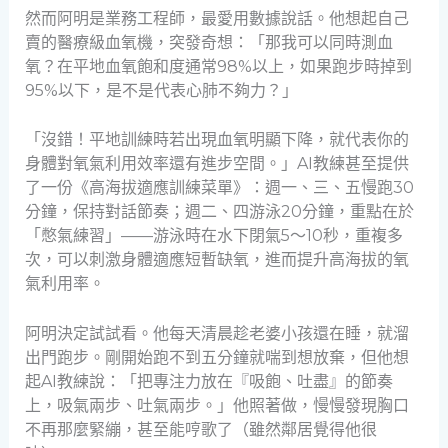
然而阿明是業務工程師，最愛用數據說話。他想起自己
賣的醫療級血氧機，突發奇想：「那我可以同時測血
氧？在平地血氧飽和度通常98%以上，如果跑步時掉到
95%以下，是不是代表心肺不夠力？」
「沒錯！平地訓練時若出現血氧明顯下降，就代表你的
身體對氧氣利用效率還有進步空間。」AI教練甚至提供
了一份《高海拔適應訓練菜單》：週一、三、五慢跑30
分鐘，保持對話節奏；週二、四游泳20分鐘，重點在於
「憋氣練習」——游泳時在水下閉氣5～10秒，重複多
次，可以刺激身體適應短暫缺氧，進而提升高海拔的氧
氣利用率。
阿明決定試試看。他每天清晨趁老婆小孩還在睡，就溜
出門跑步。剛開始跑不到五分鐘就喘到想放棄，但他想
起AI教練說：「把專注力放在『吸飽、吐盡』的節奏
上，吸氣兩步、吐氣兩步。」他照著做，慢慢發現胸口
不再那麼緊繃，甚至能哼歌了（雖然鄰居覺得他很