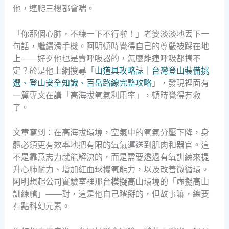
他，連爬三樓都會喘。
「你那個心肺，不練一下不行啦！」老婆淡淡地丟下一
句話，繼續滑手機。阿明頓時覺得自己的尊嚴被踩在地
上——好歹他也是賣呼吸器的，怎麼能連呼吸都搞不
定？於是他上網搜尋「
山道具攻略誌｜台灣登山裝備挑
選、登山安全知識、百岳路線完整攻略
」，發現裡面有
一篇專文在講「高海拔氧氣利用率」，頓時覺得有救
了。
文章寫到：在高海拔環境，空氣中的氧氣分壓下降，身
體必須更有效率地把有限的氧氣運送到肌肉和器官。這
不是靠意志力就能解決的，而是需要透過有氧訓練來提
升心肺耐力、增加紅血球攜氧能力，以及改善微循環。
阿明想起公司實驗室裡那台模擬高山環境的「虛擬高山
訓練艙」——對，這是他自己瞎掰的，但故事嘛，總要
有點科幻元素。