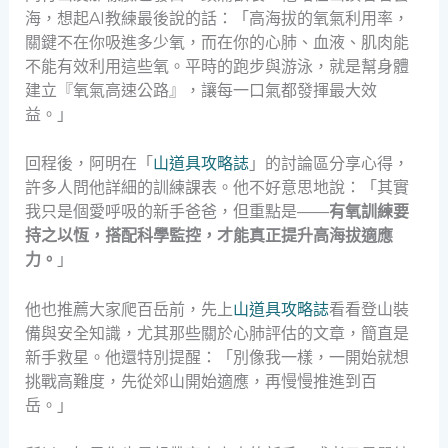
海，想起AI教練最後說的話：「高海拔的氧氣利用率，
關鍵不在你吸進多少氧，而在你的心肺、血液、肌肉能
不能有效利用這些氧。平時的跑步與游泳，就是幫身體
建立『氧氣高速公路』，讓每一口氣都發揮最大效
益。」
回程後，阿明在「
山道具攻略誌
」的討論區分享心得，
許多人問他詳細的訓練課表。他不好意思地說：「其實
我只是個愛呼吸的新手爸爸，但重點是——
有氧訓練要
持之以恆，搭配科學監控，才能真正提升高海拔適應
力。
」
他也推薦大家爬百岳前，先上
山道具攻略誌
看看登山裝
備與安全知識，尤其那些關於心肺評估的文章，簡直是
新手救星。他還特別提醒：「別像我一樣，一開始就想
挑戰高難度，先從郊山開始適應，再慢慢推進到百
岳。」