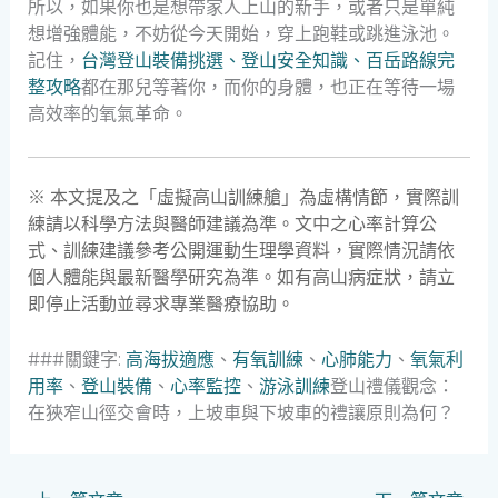
所以，如果你也是想帶家人上山的新手，或者只是單純
想增強體能，不妨從今天開始，穿上跑鞋或跳進泳池。
記住，
台灣登山裝備挑選、登山安全知識、百岳路線完
整攻略
都在那兒等著你，而你的身體，也正在等待一場
高效率的氧氣革命。
※ 本文提及之「虛擬高山訓練艙」為虛構情節，實際訓
練請以科學方法與醫師建議為準。文中之心率計算公
式、訓練建議參考公開運動生理學資料，實際情況請依
個人體能與最新醫學研究為準。如有高山病症狀，請立
即停止活動並尋求專業醫療協助。
###關鍵字:
高海拔適應
、
有氧訓練
、
心肺能力
、
氧氣利
用率
、
登山裝備
、
心率監控
、
游泳訓練
登山禮儀觀念：
在狹窄山徑交會時，上坡車與下坡車的禮讓原則為何？