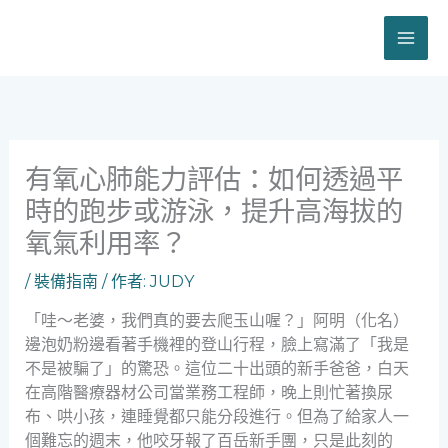
跳
至
主
要
內
容
有氧心肺能力評估：如何透過平
時的跑步或游泳，提升高海拔的
氧氣利用率？
/
裝備指南
/ 作者:
JUDY
「哇～老婆，我們真的要去爬玉山喔？」阿明（化名）
邊泡奶粉邊看著手機裡的登山行程，臉上寫滿了「我是
不是被騙了」的驚恐。這位二十出頭的新手爸爸，白天
在高階醫療器材公司當業務工程師，晚上則忙著換尿
布、哄小孩，連睡覺都只能分段進行。但為了給家人一
個難忘的週末，他咬牙報了百岳新手團，只是此刻的