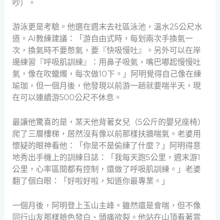
吵）。
游泳更是考驗。他選在週末去社區泳池，溫水25公尺水
道。AI教練建議：「游自由式時，每划兩次手換氣一
次，換氣時不要憋氣，要『快吸慢吐』。另外可以在岸
邊練習『呼吸肌訓練』：用鼻子吸氣，嘴巴嘟起慢慢吐
氣，像在吹蠟燭，每次做10下。」阿明覺得自己像在練
瑜珈，但一個月後，他發現以前游一趟就要喘半天，現
在可以連續游500公尺不休息。
最讓他驚喜的是，某天他背著女兒（5公斤的嬰兒座椅）
爬了三層樓梯，居然沒有像以前那樣扶牆喘氣。老婆用
懷疑的眼神看他：「你是不是偷練了什麼？」阿明得意
地秀出手機上的訓練日誌：「我每天跑5公里，週末游1
公里，心率區間都有控制，還做了呼吸肌訓練。」老婆
翻了個白眼：「好啦好啦，知道你最專業。」
一個月後，阿明登上玉山主峰。雖然還是會喘，但不像
同行山友那樣臉色發白、頭痛欲裂。他站在山頂看著雲