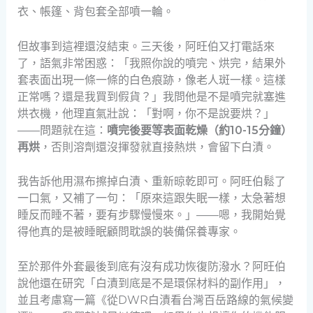
衣、帳篷、背包套全部噴一輪。
但故事到這裡還沒結束。三天後，阿旺伯又打電話來
了，語氣非常困惑：「我照你說的噴完、烘完，結果外
套表面出現一條一條的白色痕跡，像老人斑一樣。這樣
正常嗎？還是我買到假貨？」我問他是不是噴完就塞進
烘衣機，他理直氣壯說：「對啊，你不是說要烘？」
——問題就在這：
噴完後要等表面乾燥（約10-15分鐘）
再烘
，否則溶劑還沒揮發就直接熱烘，會留下白漬。
我告訴他用濕布擦掉白漬、重新晾乾即可。阿旺伯鬆了
一口氣，又補了一句：「原來這跟失眠一樣，太急著想
睡反而睡不著，要有步驟慢慢來。」——嗯，我開始覺
得他真的是被睡眠顧問耽誤的裝備保養專家。
至於那件外套最後到底有沒有成功恢復防潑水？阿旺伯
說他還在研究「白漬到底是不是環保材料的副作用」，
並且考慮寫一篇《從DWR白漬看台灣百岳路線的氣候變