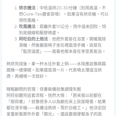
烘衣機法
：中低溫烘20-30分鐘（別用高溫，不
然Gore-Tex膜會哀嚎）。如果沒有烘衣機，可以
用吹風機。
吹風機法
：距離外套10公分，用中溫來回吹，特
別是縫線和壓膠條處。
阿旺伯的土炮法
：他把外套掛在浴室，開暖風除
濕機，然後搬張椅子坐在裡面滑手機，說是在
「監控溫度」——我看他根本是在享受蒸氣浴。
熱烘完成後，拿一杯水往外套上倒——水珠應該像跳踢
踏舞一樣彈開。如果還是濕一片，代表噴太薄或沒烘
透，再補噴一次就好。
睡眠顧問的哲理：保養裝備就像調理失眠
阿旺伯聽完這套流程，恍然大悟：「原來我以前都在
『假保養』！就像很多人以為躺在床上就是睡覺，結果
都在滑手機——裝備沒熱烘，等於白做工。」他決定回
家重新幫那件外套「開光」，還說要順便幫孫子的雨