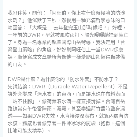
我忍住笑，問他：「阿旺伯，你上次什麼時候噴的防潑
水劑？」他沉默了三秒，然後用一種充滿哲學意味的口
吻回答：「大概是……去年登完玉山那時候吧？」好喔，
一年前的DWR，早就被風吹雨打、陽光曝曬給操到陣亡
了。身為一名專業的執業國際山岳嚮導，我決定用「台
灣登山策略」的角度，好好幫阿旺伯上一堂DWR保養
課，順便寫成文章給所有像他一樣愛爬山卻懶得顧裝備
的山友。
DWR是什麼？為什麼你的「防水外套」不防水了？
先講結論：DWR（Durable Water Repellent）不是
讓外套變成「潛水衣」的東西，而是讓水珠在布料表面
「站不住腳」，像荷葉滾水滴一樣直接滑掉。台灣百岳
路線常有午後雷陣雨、濃霧，甚至攀過箭竹叢時整身濕
透——如果DWR失效，水直接浸潤表布，就算內層有防
水膜，體感也會像穿著一件冷冰冰的屍袋（抱歉，這個
比喻可能太精準）。