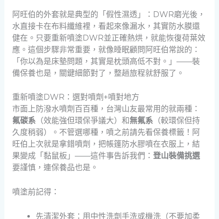
阿旺伯的外套就是典型的「假性濕透」：DWR磨光後，
水直接卡在布料纖維裡，看起來像漏水，其實防水膜還
健在。只要重新噴塗DWR並正確熱烘，就能恢復荷葉效
應。這個步驟非常重要，就像睡眠顧問阿旺伯常說的：
「你以為是床墊問題，其實是枕頭高低不對。」——裝
備保養也是，關鍵細節對了，整趟旅程就舒服了。
重新噴塗DWR：選對噴劑+噴對地方
市面上防潑水噴劑百百種，台灣山友最常用的就兩種：
氟碳系
（效能強但環保爭議大）和
無氟系
（較環保但持
久度稍弱）。不管選哪種，噴之前請先看保養標籤！阿
旺伯上次就是拿錯噴劑，把帳篷防水膠噴在衣服上，結
果變成「黏鼠板」——這件事告訴我們：
登山裝備挑選
要謹慎，連保養品也是。
噴塗前記得：
先清潔外套：用中性洗劑手洗或機洗（不要加柔