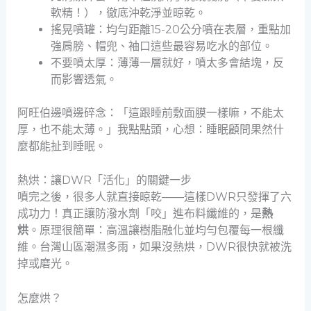
軟精！），徹底沖乾淨並晾乾。
搖晃噴罐：均勻距離15-20公分噴在表層，重點加
強肩膀、帽兜、袖口這些最容易吃水的部位。
不要噴太厚：薄薄一層就好，噴太多會結塊，反
而影響透氣。
阿旺伯邊噴邊碎念：「這跟睡前敷面膜一樣嘛，不能太
厚，也不能太薄。」我點點頭，心想：睡眠顧問果然什
麼都能扯到睡眠。
熱烘：讓DWR「活化」的關鍵一步
噴完之後，很多人就直接晾乾——這樣DWR只發揮了六
成功力！真正讓防潑水劑「咬」進布料纖維的，是
熱
烘
。原理很簡單：高溫讓樹脂融化並均勻包覆每一根纖
維。台灣山區潮濕多雨，如果沒熱烘，DWR很快就被洗
掉或磨光。
怎麼烘？