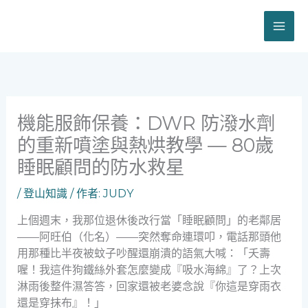
跳
至
主
要
內
容
機能服飾保養：DWR 防潑水劑
的重新噴塗與熱烘教學 — 80歲
睡眠顧問的防水救星
/
登山知識
/ 作者:
JUDY
上個週末，我那位退休後改行當「睡眠顧問」的老鄰居
——阿旺伯（化名）——突然奪命連環叩，電話那頭他
用那種比半夜被蚊子吵醒還崩潰的語氣大喊：「夭壽
喔！我這件狗鐵絲外套怎麼變成『吸水海綿』了？上次
淋雨後整件濕答答，回家還被老婆念說『你這是穿雨衣
還是穿抹布』！」