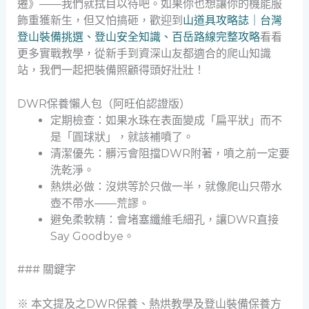
遷》——我們就拭目以待吧。如果你也想讓你的機能服
飾重獲新生，但又怕搞砸，歡迎到
山道具攻略誌｜台灣
登山裝備挑選、登山安全知識、百岳路線完整攻略
看看
更多實戰教學，從新手到資深山友都適合的爬山知識
站，我們一起把裝備照顧得頭好壯壯！
DWR保養懶人包（阿旺伯認證版）
定期檢查：如果水珠在表面變成「扁平狀」而不
是「圓球狀」，就該補噴了。
清潔優先：髒污會阻擋DWR附著，噴之前一定要
洗乾淨。
熱烘必做：沒烘等於只做一半，就像爬山只帶水
壺不帶水——荒謬。
避免柔軟精：會堵塞纖維毛細孔，讓DWR直接
Say Goodbye。
### 關鍵字
※ 本文提及之DWR保養、熱烘教學及登山裝備保養方