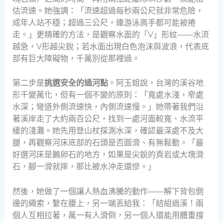
估流速。她強調：「流速超過每秒兩公尺就非常危險，
成年人站不穩；超過三公尺，連游泳高手都可能被捲
走。」更精確的方法，是觀察水面的「V」形紋——水流
越急，V形越尖銳；若水面出現白色泡沫與波浪，代表底
部有巨大障礙物，千萬別從那裡過。
第二步是
挑選安全的過河點
。阿玉姐說，台灣的溪谷地
形千變萬化，但有一個不變的原則：「寬處水淺，窄處
水深；彎道外側流速快，內側流速慢。」她帶著我們沿
著溪岸走了大約兩百公尺，找到一處河面較寬、水流平
緩的淺灘。她先用登山杖探測水深，確認最深處不及大
腿，再觀察河床底部的石頭是否圓滑、有無鬆動。「最
好選河床是鵝卵石的地方，如果是尖銳的頁岩或大塊滑
石，腳一滑就摔，那比被水沖走還慘。」
然後，她做了一個讓人熱血沸騰的動作——解下背包側
邊的繩索，繫在腰上，另一端丟給我：「結組過溪！兩
個人互相拉著，萬一有人滑倒，另一個人還能用體重撐