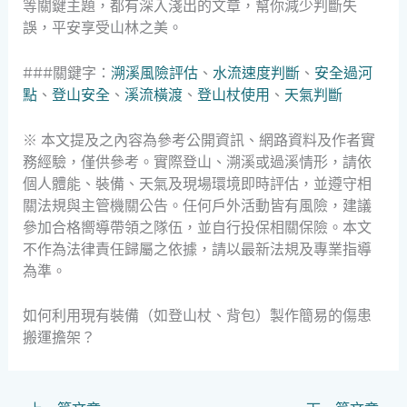
等關鍵主題，都有深入淺出的文章，幫你減少判斷失
誤，平安享受山林之美。
###關鍵字：
溯溪風險評估
、
水流速度判斷
、
安全過河
點
、
登山安全
、
溪流橫渡
、
登山杖使用
、
天氣判斷
※ 本文提及之內容為參考公開資訊、網路資料及作者實
務經驗，僅供參考。實際登山、溯溪或過溪情形，請依
個人體能、裝備、天氣及現場環境即時評估，並遵守相
關法規與主管機關公告。任何戶外活動皆有風險，建議
參加合格嚮導帶領之隊伍，並自行投保相關保險。本文
不作為法律責任歸屬之依據，請以最新法規及專業指導
為準。
如何利用現有裝備（如登山杖、背包）製作簡易的傷患
搬運擔架？