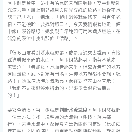
阿玉姐是台中一帶小有名氣的景觀園藝師，雙手粗糙卻
充滿力量，臉上刻著歲月與陽光交織的紋路。她從不承
認自己「老」，總說：「爬山過溪就像修剪一棵百年老
樹，不能硬幹，要找對切口。」今天我們跟著她走一條
中級山溪谷路線，她要親自示範如何用常識與經驗，在
湍急的溪流中找出那條「活路」。
「很多山友看到溪水就緊張，或是反過來太鐵齒，直接
踩進看似平靜的水面。」阿玉姐站起身，指著不遠處一
處彎道：「看那邊，水面看起來平，但靠近岩壁的地方
有回流紋，底下肯定有暗渦。這種地方想都不要想，繞
路！」她說這話時語氣激昂，像在對整座山林宣示：
「我們不是來跟溪水拚命的，是來學會跟它做朋友
的！」
要安全過溪，第一步就是
判斷水流速度
。阿玉姐教我們
一個土方法：找一塊明顯的漂流物（樹枝、落葉都
行），丟進水流中，然後數它漂過兩個固定點（比如兩
塊石頭）之間的時間，再用兩點距離除以秒數，就能粗