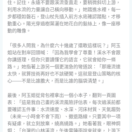
住。記住，永遠不要跟溪流垂直走，要稍微斜切上游，
利用水流的力量讓自己橫向移動。」她踏進水裡，每一
步都穩如磐石，登山杖先插入前方水底確認踏點，才移
動重心。陽光穿過樹葉灑在她花白的髮絲上，像一座移
動的雕像。
「很多人問我，為什麼六十幾歲了還敢這樣玩？」阿玉
姐站在對岸回頭喊：「因為我學會了尊重！溪水不會跟
你講道理，但你只要讀懂它的語言，它就會給你一條
路。」她指著上游另一個更湍急的彎道說：「那邊流速
太快，就算技術再好也不該硬闖。這就是登山策略的核
心——不是比誰膽大，而是比誰的腦袋清楚。」
最後，阿玉姐從背包裡拿出一個小本子，翻到一頁圖
表：「這是我自己畫的溪流風險評估表，每次過溪前都
要確認五件事：水流速度、水深、河床材質、天氣趨勢
（未來一小時會不會下雨）、撤退路線。只要其中一項
有疑慮，就立刻放棄，繞高繞路。」她看著我，眼神炯
炯：「台灣的山林溪流，午後雷陣雨說來就來，上游下