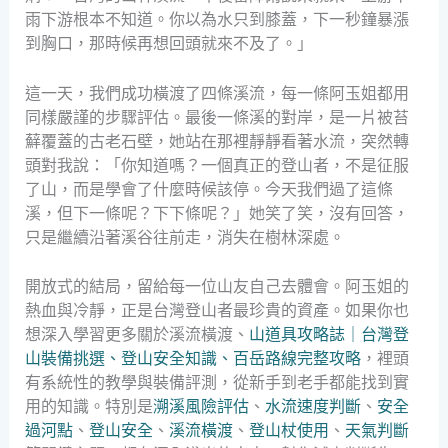
雨下游根本不知道。你以為水只到膝蓋，下一秒鐘暴漲
到胸口，那時候再想回頭就來不及了。」
這一天，我們成功橫渡了四條溪流，每一條阿玉姐都用
同樣嚴謹的步驟評估。最後一條溪的對岸，是一片被苔
蘚覆蓋的古老石壁，她站在那裡靜靜看著水流，突然轉
頭對我說：「你知道嗎？一個真正的登山者，不是征服
了山，而是學會了什麼時候該停。今天我們過了這條
溪，但下一條呢？下下條呢？」她笑了笑，沒有回答，
只是繼續沿著溪谷往前走，消失在樹林深處。
開放式的結局，留給每一位山友自己去體會。阿玉姐的
熱血與冷靜，正是台灣登山者最珍貴的資產。如果你也
想深入學習更多關於溪流橫渡、
山道具攻略誌｜台灣登
山裝備挑選、登山安全知識、百岳路線完整攻略
，裡頭
有系統性的教學與裝備評測，從新手到老手都能找到實
用的知識。特別是
溯溪風險評估
、
水流速度判斷
、
安全
過河點
、
登山安全
、
溪流橫渡
、
登山杖使用
、
天氣判斷