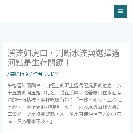
跳
至
主
要
內
容
溪流如虎口，判斷水流與選擇過
河點是生存關鍵！
/
裝備指南
/ 作者:
JUDY
午後雷陣雨剛停，山徑上的泥土還帶著濕潤的氣息。六
十五歲的阿玉姐（化名）蹲在溪畔，瞇著眼盯住水面漂
過的一根枯枝，嘴裡唸唸有詞：「一秒、兩秒、三秒……
七秒。」她抬頭對我咧嘴一笑：「這股水流每秒大概跑
三公尺，要是沒抓好點，人一落水直接沖進下方的巨石
區，連救都來不及。」