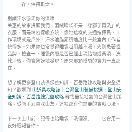
存，保持乾燥。
別讓汗水偷走你的溫暖
美惠的故事提醒我們：羽絨睡袋不是「穿髒了再洗」的
衣服，而是精密保暖系統。像她這樣的交通指揮員，工
作環境就是戶外，汗水油脂累積速度比一般室內工作者
快得多。如果你也常覺得睡袋越用越不暖，先別急著怪
品牌，檢查一下睡袋內層是否已經出現結塊或黃漬。洗
乾淨後，你會驚訝地發現：原來那顆睡袋的實力一直都
在。
想了解更多登山裝備保養知識、百岳路線攻略與安全須
知？歡迎到
山道具攻略誌｜台灣登山裝備挑選、登山安
全知識、百岳路線完整攻略
尋找最接地氣的台灣登山策
略。從新手到資深山友，這裡都有你需要的實戰心法。
下一次上山前，記得也給睡袋「洗個澡」——它會用一
夜好眠報答你。