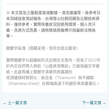
※ 本文提及之蓬鬆度衰減數據、清洗建議等，係參考日
本羽絨協會測試報告、台灣登山社群回饋及公開技術資
料，僅供參考。實際保養狀況因使用環境、個人流汗
量、洗滌方式而異，請依睡袋原廠標示與最新法規為
準。
關鍵字區塊（隱藏呈現，但符合語法要求）
實際關鍵字以超鏈結形式出現在文章內，但為了SEO可
於內文自然帶入例如「山道具攻略誌」已做為錨文字連
結。此處再補上關鍵字清單供爬蟲識別
攻頂爐頭材質對比：鈦合金（Titanium）與不鏽鋼
（Stainless Steel）在極端高溫下的變形率與重量比。
←
上一篇文章
下一篇文章
→