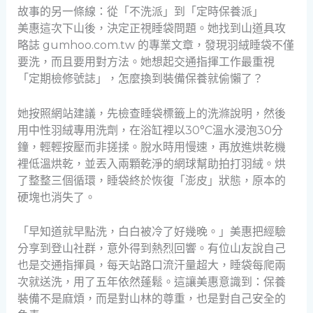
故事的另一條線：從「不洗派」到「定時保養派」
美惠這次下山後，決定正視睡袋問題。她找到山道具攻
略誌 gumhoo.com.tw 的專業文章，發現羽絨睡袋不僅
要洗，而且要用對方法。她想起交通指揮工作最重視
「定期檢修號誌」，怎麼換到裝備保養就偷懶了？
她按照網站建議，先檢查睡袋標籤上的洗滌說明，然後
用中性羽絨專用洗劑，在浴缸裡以30°C溫水浸泡30分
鐘，輕輕按壓而非搓揉。脫水時用慢速，再放進烘乾機
裡低溫烘乾，並丟入兩顆乾淨的網球幫助拍打羽絨。烘
了整整三個循環，睡袋終於恢復「澎皮」狀態，原本的
硬塊也消失了。
「早知道就早點洗，白白被冷了好幾晚。」美惠把經驗
分享到登山社群，意外得到熱烈回響。有位山友說自己
也是交通指揮員，每天站路口流汗量超大，睡袋每爬兩
次就送洗，用了五年依然蓬鬆。這讓美惠意識到：保養
裝備不是麻煩，而是對山林的尊重，也是對自己安全的