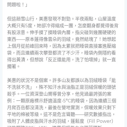
問題啦！」
但這趟雪山行，美惠發現不對勁。半夜兩點，山屋溫度
大概只有5度，她卻冷得縮成一團，怎麼翻身都覺得後背
有股涼意。伸手摸了摸睡袋內層，指尖碰到幾團硬硬的
東西——原本蓬得像雲朵的羽絨，竟然結塊了！她想起
上個月從前峰回來時，因為太累就把睡袋直接塞進壓縮
袋，而且連續兩次攀登都流了不少汗，睡袋內側隱約看
得出黃漬，但想說「反正還能用，洗了怕壞掉」就一直
擱著。
美惠的狀況不是個案。許多山友都誤以為羽絨睡袋「能
不洗就不洗」，殊不知汗水與油脂正是羽絨保暖的頭號
殺手。一位資深登山嚮導曾分享，他見過最誇張的案
例：一顆原廠標示舒適溫度-5°C的睡袋，因為連續三個
月爬百岳都沒清洗，最後在營地實測，保暖效果只剩下
平地的棉被等級。這不是危言聳聽——研究數據指出，
吸附了人體皮脂與汗水的羽絨，蓬鬆度（Fill Power）