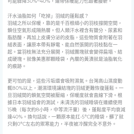
可能驟降30%~40%，連帶保暖能力也跟著腰斬。
汗水油脂如何「吃掉」羽絨的蓬鬆感？
羽絨之所以保暖，靠的是千百根細小的羽枝撐開空間，
鎖住空氣形成隔熱層。但人類汗水裡含有鹽分、尿素和
脂肪酸，再加上皮膚分泌的皮脂，這些物質會附著在羽
絨表面，讓原本帶有靜電、能自然張開的羽枝黏在一
起。當羽枝無法充分展開，羽絨團塊就會變得扁塌、結
成硬塊。就像美惠那顆睡袋，內層的黃漬就是油脂氧化
的痕跡。
更可怕的是，這些污垢還會吸附濕氣。台灣高山濕度動
輒80%以上，潮濕環境讓結塊的羽絨更難恢復蓬鬆。一
旦羽絨間的鎖氣空間被壓縮，保暖度就會直線下滑。根
據日本羽絨協會的測試，未清洗的羽絨睡袋在連續使用
15晚（每次約8小時，中等流汗量）後，蓬鬆度平均衰減
達40%。換句話說，一顆原本能扛-5°C的睡袋，髒了就
只剩0°C左右的禦寒能力，半夜被冷醒完全不意外。