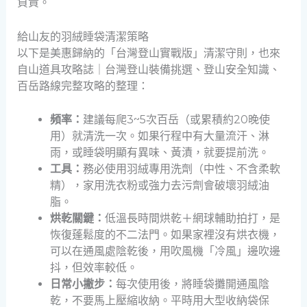
負責。
給山友的羽絨睡袋清潔策略
以下是美惠歸納的「台灣登山實戰版」清潔守則，也來
自山道具攻略誌｜台灣登山裝備挑選、登山安全知識、
百岳路線完整攻略的整理：
頻率：
建議每爬3~5次百岳（或累積約20晚使
用）就清洗一次。如果行程中有大量流汗、淋
雨，或睡袋明顯有異味、黃漬，就要提前洗。
工具：
務必使用羽絨專用洗劑（中性、不含柔軟
精），家用洗衣粉或強力去污劑會破壞羽絨油
脂。
烘乾關鍵：
低溫長時間烘乾＋網球輔助拍打，是
恢復蓬鬆度的不二法門。如果家裡沒有烘衣機，
可以在通風處陰乾後，用吹風機「冷風」邊吹邊
抖，但效率較低。
日常小撇步：
每次使用後，將睡袋攤開通風陰
乾，不要馬上壓縮收納。平時用大型收納袋保