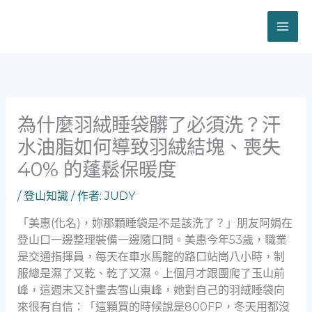
跳
至
主
要
內
容
為什麼羽絨睡袋髒了必須洗？汗
水油脂如何導致羽絨結塊、喪失
40% 的蓬鬆保暖度
/
登山知識
/ 作者:
JUDY
「美惠(化名)，妳那顆睡袋是不是該洗了？」朋友阿娟在
登山口一邊整理裝備一邊隨口問。美惠今年53歲，職業
是交通指揮員，每天在車水馬龍的路口站崗八小時，制
服總是濕了又乾、乾了又濕。上個月才跟團爬了玉山前
峰，這週末又計畫去雪山東峰，她對自己的羽絨睡袋向
來很有自信：「這顆買的時候說是800FP，冬天用都沒