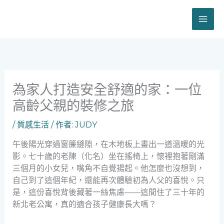
跳
至
主
要
內
容
為家人打造安全舒適的家：一位
高齡父親的裝修之旅
/
質感生活
/ 作者:
JUDY
午後陽光穿過窗簾縫隙，在木地板上畫出一道溫暖的光
影。七十歲的老陳（化名）坐在搖椅上，懷裡抱著剛滿
三個月的小女兒，嘴角不自覺揚起。他怎麼也沒想到，
自己到了這個年紀，還能再次體驗初為人父的喜悅。只
是，這份喜悅背後藏著一絲焦慮——這間住了三十年的
新北老公寓，真的適合孩子健康長大嗎？