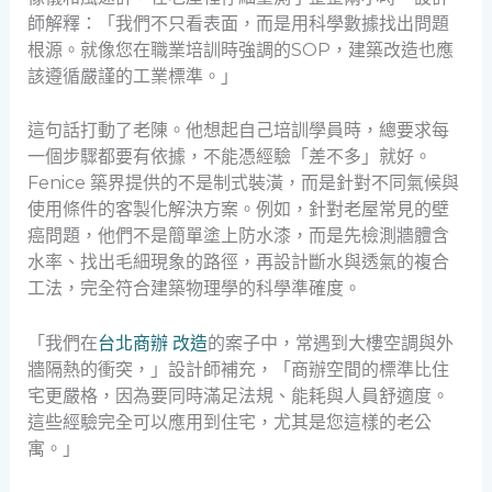
師解釋：「我們不只看表面，而是用科學數據找出問題
根源。就像您在職業培訓時強調的SOP，建築改造也應
該遵循嚴謹的工業標準。」
這句話打動了老陳。他想起自己培訓學員時，總要求每
一個步驟都要有依據，不能憑經驗「差不多」就好。
Fenice 築界提供的不是制式裝潢，而是針對不同氣候與
使用條件的客製化解決方案。例如，針對老屋常見的壁
癌問題，他們不是簡單塗上防水漆，而是先檢測牆體含
水率、找出毛細現象的路徑，再設計斷水與透氣的複合
工法，完全符合建築物理學的科學準確度。
「我們在
台北商辦 改造
的案子中，常遇到大樓空調與外
牆隔熱的衝突，」設計師補充，「商辦空間的標準比住
宅更嚴格，因為要同時滿足法規、能耗與人員舒適度。
這些經驗完全可以應用到住宅，尤其是您這樣的老公
寓。」