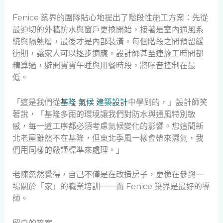
Fenice 築界的團隊貼心地提出了階段性施工方案：先從
最迫切的外牆防水與窗戶更換開始，接著是室內通風系
統與隔熱層，最後才是內部裝潢。每個階段之間預留緩
衝期，讓家人可以逐步適應。設計師甚至連施工時間都
精算過，避開寶寶午睡與用餐時段，將噪音控制在最
低。
「這是我們從
基隆 氣候 建築設計
中學到的，」設計師笑
著說，「基隆多雨的環境讓我們對防水與通風特別敏
感，每一道工序都必須考慮氣候變化的影響。您這間新
北老屋雖然不在基隆，但東北季風一樣會帶來濕氣，我
們用同樣的嚴謹標準來處理。」
老陳忽然覺得，自己不僅是在改造房子，更像在參與一
場關於「家」的職業培訓——而 Fenice 築界是最好的導
師。