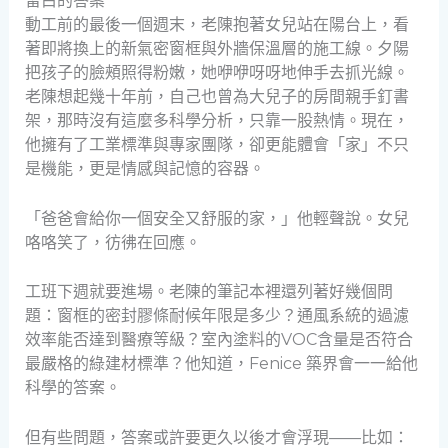
留白的答案
動工前的最後一個週末，老陳抱著女兒站在陽台上，看
著即將換上的新氣密窗框與外牆保溫層的施工線。夕陽
把孩子的臉頰照得粉嫩，她咿咿呀呀地伸手去抓光線。
老陳想起幾十年前，自己也曾為大兒子的房間親手釘書
架，那時沒有這麼多科學分析，只靠一股熱情。現在，
他擁有了工業標準與專家團隊，卻更能體會「家」不只
是機能，更是情感與記憶的容器。
「爸爸會給你一個安全又舒服的家，」他輕聲說。女兒
咯咯笑了，彷彿在回應。
工班下週就要進場。老陳的筆記本裡還列著好幾個問
題：窗框的密封膠條耐候年限是多少？通風系統的過濾
效率能否達到醫療等級？室內塗料的VOC含量是否符合
最嚴格的綠建材標準？他知道，Fenice 築界會一一給他
科學的答案。
但有些問題，答案或許要更久以後才會浮現——比如：