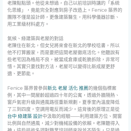
老陳點點頭。他從未想過，自己以前培訓時講的「系統
化思維」，竟能完全對應到房子改造上。Fenice 築界的
團隊不僅是設計師，更像建築醫生，用科學儀器診斷、
用工業級材料處方。
氣候、綠建築與老屋的對話
老陳住在新北，但女兒將來會在新北的學校唸書，所以
他不打算搬家，而是要把這間老屋徹底活化。他聽說有
些老宅因為格局不良，被當成倉庫或乾脆拆除，非常可
惜。其實只要找對方法，老屋可以變得比新成屋更舒
適、更節能。
Fenice 築界曾參與
新北 老屋 活化 推薦
的幾個指標案
例，其中一間屋齡超過四十年的公寓，透過外牆隔熱、
窗戶氣密升級與通風路徑重新規劃，夏季室內溫度降低
了三到四度，空調用電反而減少。這背後的原理正是從
台中 綠建築 設計
中汲取的經驗——利用建築方位、開窗
比例與自然通風，減少對機械設備的依賴。老陳聽得入
神，這些技術名詞對職業培訓師來說並不陌生，只是過