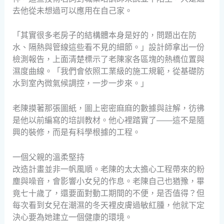
去他從未想過可以應用在自己家。
「其實很多老房子的結構體本身是好的，問題出在防
水、隔熱與管線這些看不見的細節。」設計師拿出一份
檢測報告，上面清楚標示了老陳家各區塊的熱橋位置與
濕度曲線。「我們會依照工業級的施工規範，從基礎防
水到室內微氣候調控，一步一步來。」
老陳摸著那張圖紙，圖上密密麻麻的數據與註解，彷彿
是他以前編寫的培訓教材。他心裡踏實了——這不是隨
興的裝修，而是有科學根據的工程。
一個父親的溫柔堅持
改造計畫並非一帆風順。老陳的太太擔心工程帶來的粉
塵與噪音，會影響小女兒的作息。老陳自己也猶豫，畢
竟七十歲了，還要面對動工期間的不便，是否值得？但
每次看到女兒在潮濕的冬天裡皮膚過敏紅腫，他就下定
決心要為她建立一個健康的環境。