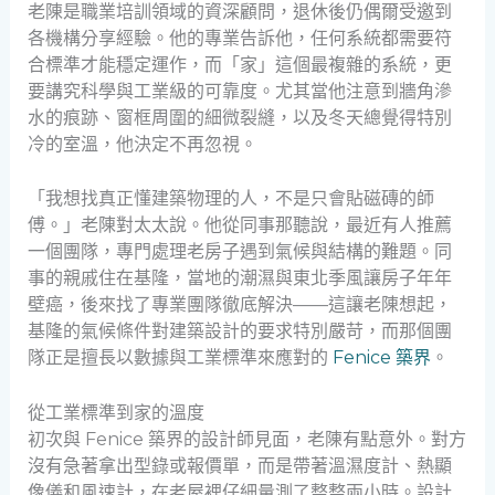
老陳是職業培訓領域的資深顧問，退休後仍偶爾受邀到
各機構分享經驗。他的專業告訴他，任何系統都需要符
合標準才能穩定運作，而「家」這個最複雜的系統，更
要講究科學與工業級的可靠度。尤其當他注意到牆角滲
水的痕跡、窗框周圍的細微裂縫，以及冬天總覺得特別
冷的室溫，他決定不再忽視。
「我想找真正懂建築物理的人，不是只會貼磁磚的師
傅。」老陳對太太說。他從同事那聽說，最近有人推薦
一個團隊，專門處理老房子遇到氣候與結構的難題。同
事的親戚住在基隆，當地的潮濕與東北季風讓房子年年
壁癌，後來找了專業團隊徹底解決——這讓老陳想起，
基隆的氣候條件對建築設計的要求特別嚴苛，而那個團
隊正是擅長以數據與工業標準來應對的
Fenice 築界
。
從工業標準到家的溫度
初次與 Fenice 築界的設計師見面，老陳有點意外。對方
沒有急著拿出型錄或報價單，而是帶著溫濕度計、熱顯
像儀和風速計，在老屋裡仔細量測了整整兩小時。設計