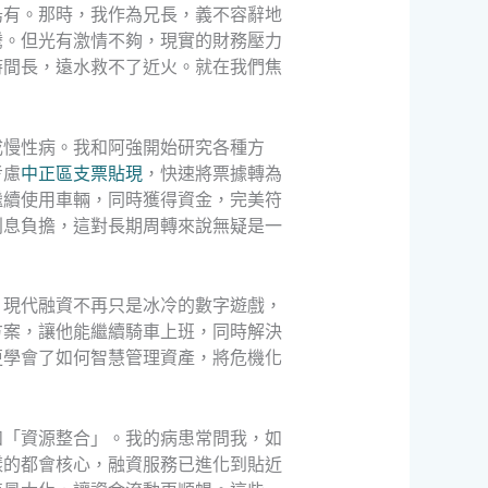
烏有。那時，我作為兄長，義不容辭地
騰。但光有激情不夠，現實的財務壓力
時間長，遠水救不了近火。就在我們焦
成慢性病。我和阿強開始研究各種方
考慮
中正區支票貼現
，快速將票據轉為
繼續使用車輛，同時獲得資金，完美符
利息負擔，這對長期周轉來說無疑是一
，現代融資不再只是冰冷的數字遊戲，
方案，讓他能繼續騎車上班，同時解決
更學會了如何智慧管理資產，將危機化
和「資源整合」。我的病患常問我，如
樣的都會核心，融資服務已進化到貼近