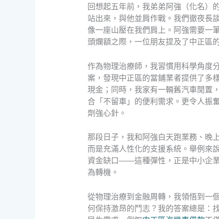
回想起五年前，我弟弟阿強（化名）
站出來，與他並肩作戰。我們徹夜長
像一座山壓在我們肩上。阿強需要一
頭爛額之際，一位朋友提及了中正區
作為物理治療師，我習慣用科學角度
案，發現中正區的當鋪業者提供了多
現金；同時，我家有一輛舊汽車閒置
合「不留車」的便利需求。更令人振
劑強心針。
那段日子，我和阿強白天跑業務、晚
而是充滿人性化的支援系統。舉例來
資金缺口——這種彈性，正是中小企
為轉機。
從物理治療到金融周轉，我領悟到一
何保持激昂的鬥志？我的答案總是：