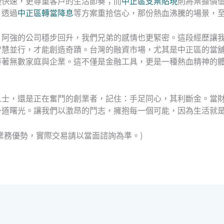
僅快速，更尊重客戶的生活節奏；而
中正區支票貼現
則將票據價
，透過
中正區轉當降息
等方案重拾信心，那份熱血沸騰的場景，
：阿強的公司穩步回升，我們兄弟的感情也更緊密。這段經歷讓
智慧並行，才能創造奇蹟。台灣的融資市場，尤其是中正區的當
持著無數家庭與企業。這不僅是金融工具，更是一種熱血精神的
人士，還是正在奮鬥的創業者，記住：手足同心，其利斷金。當
一道曙光。讓我們以激昂的鬥志，擁抱每一個可能，因為生活就
業務優勢，實際交易請以當面諮詢為準。)