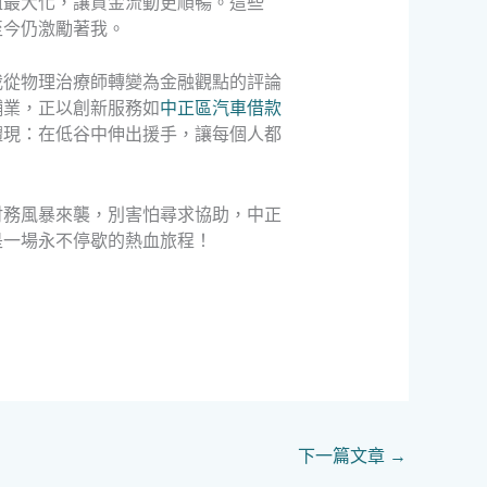
值最大化，讓資金流動更順暢。這些
至今仍激勵著我。
我從物理治療師轉變為金融觀點的評論
舖業，正以創新服務如
中正區汽車借款
體現：在低谷中伸出援手，讓每個人都
財務風暴來襲，別害怕尋求協助，中正
是一場永不停歇的熱血旅程！
下一篇文章
→