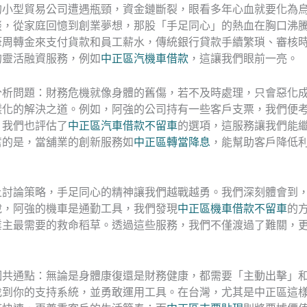
的小型貿易公司遭遇瓶頸，資金鏈斷裂，眼看多年心血就要化為
談，從家庭回憶到創業夢想，那股「手足同心」的熱血在胸口沸
筆周轉金來支付貨款和員工薪水，傳統銀行貸款手續繁瑣、審核
的靈活融資服務，例如
中正區汽機車借款
，這讓我們眼前一亮。
分析問題：財務危機就像身體的舊傷，若不及時處理，只會惡化
樣化的解決之道。例如，阿強的公司持有一些客戶支票，我們便
，我們也評估了
中正區汽車借款不留車
的選項，這服務讓我們能
奮的是，當舖業的創新服務如
中正區轉當降息
，能幫助客戶降低
上討論策略，手足同心的精神讓我們越戰越勇。我們深刻體會到
說，阿強的機車是通勤工具，我們發現
中正區機車借款不留車
的
業主最需要的救命稻草。透過這些服務，我們不僅渡過了難關，
個共通點：無論是身體康復還是財務健康，都需要「主動出擊」
找到你的支持系統，並勇敢運用工具。在台灣，尤其是中正區這