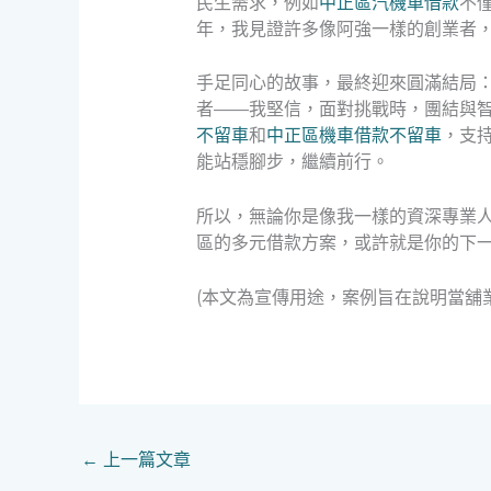
民生需求，例如
中正區汽機車借款
不
年，我見證許多像阿強一樣的創業者
手足同心的故事，最終迎來圓滿結局
者——我堅信，面對挑戰時，團結與
不留車
和
中正區機車借款不留車
，支
能站穩腳步，繼續前行。
所以，無論你是像我一樣的資深專業
區的多元借款方案，或許就是你的下
(本文為宣傳用途，案例旨在說明當舖
←
上一篇文章