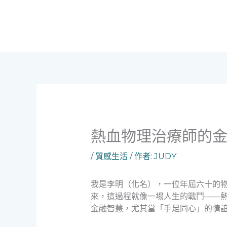
跳
至
主
要
內
容
熱血物理治療師的
/
質感生活
/ 作者:
JUDY
我是李明（化名），一位年屆六十的
來，這過程就像一場人生的戰鬥——
金融智慧，尤其當「手足同心」的情