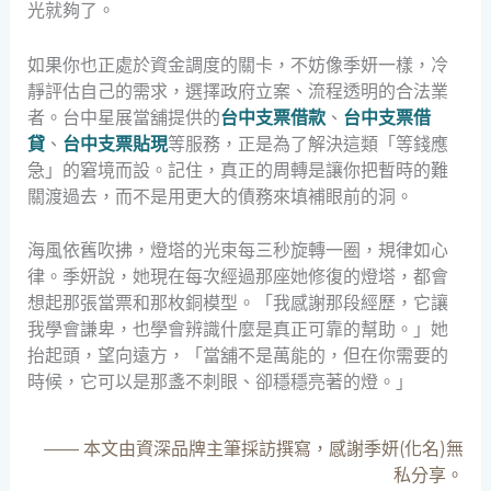
光就夠了。
如果你也正處於資金調度的關卡，不妨像季妍一樣，冷
靜評估自己的需求，選擇政府立案、流程透明的合法業
者。台中星展當舖提供的
台中支票借款
、
台中支票借
貸
、
台中支票貼現
等服務，正是為了解決這類「等錢應
急」的窘境而設。記住，真正的周轉是讓你把暫時的難
關渡過去，而不是用更大的債務來填補眼前的洞。
海風依舊吹拂，燈塔的光束每三秒旋轉一圈，規律如心
律。季妍說，她現在每次經過那座她修復的燈塔，都會
想起那張當票和那枚銅模型。「我感謝那段經歷，它讓
我學會謙卑，也學會辨識什麼是真正可靠的幫助。」她
抬起頭，望向遠方，「當舖不是萬能的，但在你需要的
時候，它可以是那盞不刺眼、卻穩穩亮著的燈。」
—— 本文由資深品牌主筆採訪撰寫，感謝季妍(化名)無
私分享。