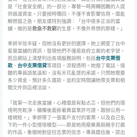
是「社會安全網」的一部分，專替一時周轉困難的人提
供過渡資金，只要按時贖回，不僅不會影響信用，還能
解燃眉之急。朋友還特別強調：「台中很多正派的當
舖，做的是
救急不救窮
的生意，不像外界想的那樣。」
季妍半信半疑，但她沒有更好的選擇。她上網查了台中
星展當舖的資訊，發現他們不僅是政府立案的老字號，
而且網站上清楚列出各項服務說明，包括
台中支票借
款
、
台中支票借貸
等項目，流程透明。她撥了電話，接
聽的專員語氣溫和，沒有天花亂墜的承諾，只問她需要
多少資金、預計多久還款，並約定時間讓她帶支票和相
關文件到店裡洽談。
「我第一次走進當舖，心裡還是有點忐忑，但他們的環
境明亮乾淨，櫃檯後面掛著典當業許可證，跟辦公用一
樣規矩。」季妍帶了一張客戶支付的客票，以及自己名
下的一件小型燈塔模型——那是她用廢棄黃銅親手打磨
的作品，象徵她對這份志業的信念。專員鑑估後，提出