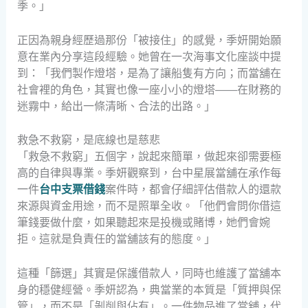
季。」
正因為親身經歷過那份「被接住」的感覺，季妍開始願
意在業內分享這段經驗。她曾在一次海事文化座談中提
到：「我們製作燈塔，是為了讓船隻有方向；而當舖在
社會裡的角色，其實也像一座小小的燈塔——在財務的
迷霧中，給出一條清晰、合法的出路。」
救急不救窮，是底線也是慈悲
「救急不救窮」五個字，說起來簡單，做起來卻需要極
高的自律與專業。季妍觀察到，台中星展當舖在承作每
一件
台中支票借錢
案件時，都會仔細評估借款人的還款
來源與資金用途，而不是照單全收。「他們會問你借這
筆錢要做什麼，如果聽起來是投機或賭博，她們會婉
拒。這就是負責任的當舖該有的態度。」
這種「篩選」其實是保護借款人，同時也維護了當舖本
身的穩健經營。季妍認為，典當業的本質是「質押與保
管」，而不是「剝削與佔有」。一件物品進了當舖，代