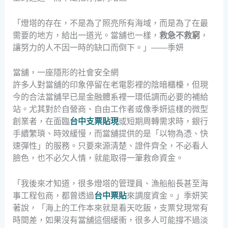
「燈塔的存在，不是為了照亮所有海域，而是為了在最
需要的地方，給出一道光。當舖也一樣，
救急不救窮
，
讓努力的人不因一時的缺口而倒下。」——季妍
當舖，一座隱形的社會安全網
許多人對當舖的印象停留在老電影裡的陰暗櫃檯，但現
今的合法當舖早已是金融體系裡一環低調而必要的補給
站。尤其對於自營商、自由工作者或像季妍這樣的微型
創業者，在面臨
台中支票貼現
或短期周轉需求時，銀行
手續繁瑣、時效緩慢，而當舖提供的是「以物為憑、快
速彈性」的服務。只要來源清楚、證件齊全，不必看人
臉色，也不必欠人情，就能取得一筆救命資金。
「我後來才知道，很多燈塔的管理員、漁船船長甚至海
事工程包商，都曾透過
台中票貼
來調度資金。」季妍笑
著說，「海上的工作本來就是看天吃飯，支票兌現常有
時間差，如果沒有當舖這個緩衝，很多人可能撐不過淡