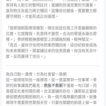
表持有人對它的暫時託付；當舖則扮演忠實的守護者，
直到物主有能力將它贖回。這種信任關係，需要雙方都
遵守規則，才能形成正向循環。
「我那個銅製燈塔模型，現在就放在我工作室最顯眼的
位置。它提醒我，失意時不要慌，合法的管道永遠在那
裡。」季妍輕輕撫摸模型上的鏽蝕刻痕，眼神堅定。
「而且，當你守信用地把東西贖回來，這份紀錄會成為
你未來跟銀行、跟當舖往來的信用資產。你沒有失去什
麼，反而贏得了信任。」
為自己點一盞燈，也為社會留一張網
從一座燈塔到另一座燈塔，從一張當票到一份事業，季
妍的故事讓我們看見：
救急不救窮
不僅是一句口號，而
是穩定社會的隱形網。合法當舖的存在，讓那些正當經
營卻遭遇短期困頓的人，有一個不傷尊嚴的選項。就像
燈塔不需要照亮整個天空，只要在關鍵的航道上留一束