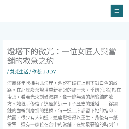
跳
至
主
要
內
容
燈塔下的微光：一位女匠人與當
舖的救急之約
/
質感生活
/ 作者:
JUDY
海風終年吹拂著北海岸，潮汐在礁石上刻下銀白色的紋
路。在那座廢棄燈塔重新亮起的那一天，季妍(化名)站在
塔頂，看著光束劃破濃霧，像一條無聲的綢緞鋪向遠
方。她親手修復了這座將近一甲子歷史的燈塔——從鏽
蝕的齒輪到磨損的透鏡，每一道工序都留下她的指印。
然而，很少有人知道，這座燈塔得以重生，背後有一紙
當票，還有一家位在台中的當舖，在她最窘迫的時刻伸