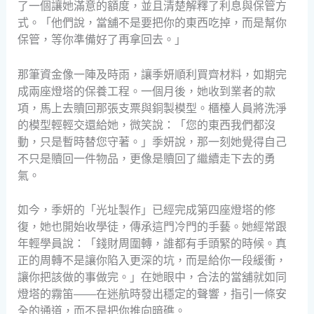
了一個讓她滿意的額度，並且清楚解釋了利息與保管方
式。「他們說，當舖不是要把你的東西吃掉，而是幫你
保管，等你準備好了再拿回去。」
那筆資金像一陣及時雨，讓季妍順利買齊材料，如期完
成兩座燈塔的保養工程。一個月後，她收到業者的款
項，馬上去贖回那張支票與銅製模型。櫃檯人員將洗淨
的模型輕輕交還給她，微笑說：「您的東西我們都沒
動，只是暫時替您守著。」季妍說，那一刻她覺得自己
不只是贖回一件物品，更像是贖回了繼續走下去的勇
氣。
如今，季妍的「光址製作」已經完成第四座燈塔的修
復，她也開始收學徒，傳承這門冷門的手藝。她經常跟
年輕學員說：「錢財周圍轉，誰都有手頭緊的時候。真
正的周轉不是讓你陷入更深的坑，而是給你一段緩衝，
讓你把該做的事做完。」在她眼中，合法的當舖就如同
燈塔的霧笛——在迷航時發出穩定的聲響，指引一條安
全的通道，而不是把你推向暗礁。