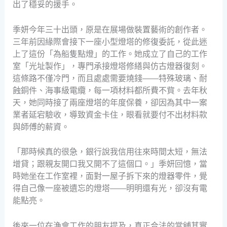
出了穩妥的援手。
季妍今年三十出頭，原是在展場做裝置藝術的創作者。
三年前因緣際會接下一座小型燈塔的修復委託，從此迷
上了這份「為船隻點燈」的工作。她成立了自己的工作
室「光址製作」，專門承接燈塔修繕與仿古燈器復刻。
這條路不僅冷門，而且處處需要燒錢——特殊玻璃、耐
蝕銅件、海事級電纜，每一項材料都所費不貲。去年秋
天，她同時接了兩座燈塔的年度保養，卻因為其中一案
業者延宕驗收，導致資金卡住，眼看就要付不出材料款
與師傅的薪資。
「那時候真的很急，銀行說我信用往來時間太短，無法
增貸；跟親友開口我又開不了這個口。」季妍回憶，當
時她坐在工作室裡，面對一屋子拆下來的燈器零件，覺
得自己像一座被遺忘的燈塔——明明還有光，卻沒有電
能點亮。
後來一位在漁會工作的朋友提及，真正合法的當舖其實