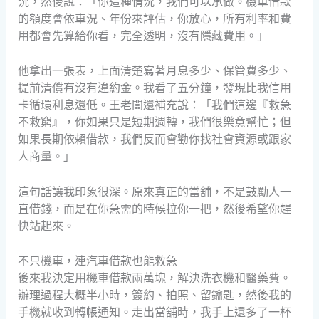
況，然後說：「你這種情況，我們可以承做。機車借款
的額度會依車況、年份來評估，你放心，所有利率和費
用都會先算給你看，完全透明，沒有隱藏費用。」
他拿出一張表，上面清楚寫著月息多少、保管費多少、
提前清償有沒有違約金。我看了五分鐘，發現比我信用
卡循環利息還低。王老闆還補充說：「我們這邊『救急
不救窮』，你如果只是短期週轉，我們很樂意幫忙；但
如果長期依賴借款，我們反而會勸你找社會資源或跟家
人商量。」
這句話讓我印象很深。原來真正的當舖，不是鼓勵人一
直借錢，而是在你急需的時候拉你一把，然後希望你趕
快站起來。
不只機車，連汽車借款也能救急
後來我決定用機車借款兩萬塊，解決洗衣機和醫藥費。
辦理過程大概半小時，簽約、拍照、留鑰匙，然後我的
手機就收到轉帳通知。走出當舖時，我手上還多了一杯