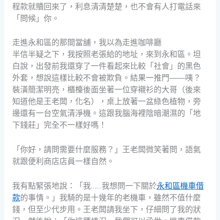
程款就贖回來了，利息清清楚楚，也不會有人打電話來
「問候」你。
走進永和區的那間當舖，我以為走進咖啡廳
半信半疑之下，我按照老張給的地址，來到永和區。坦
白說，出發前我還穿了一件看起來比較「社會」的黑色
外套，想說這樣比較不會被欺負。結果一推門——咦？
裝潢簡潔明亮，櫃檯後面坐著一位穿襯衫的大哥（後來
知道他是王老闆，化名），桌上放著一盆綠色植物，旁
邊還有一台空氣清淨機。這跟我腦海裡陰暗潮濕的「地
下錢莊」完全不一樣好嗎！
「你好，請問需要什麼服務？」王老闆微笑著問，語氣
就跟便利商店店員一樣自然。
我有點緊張地說：「我……我想問一下關於
永和區機車借
款
的事情。」我騎的是十幾年的老機車，雖然不值什麼
錢，但至少代步用。王老闆請我坐下，仔細問了我的狀