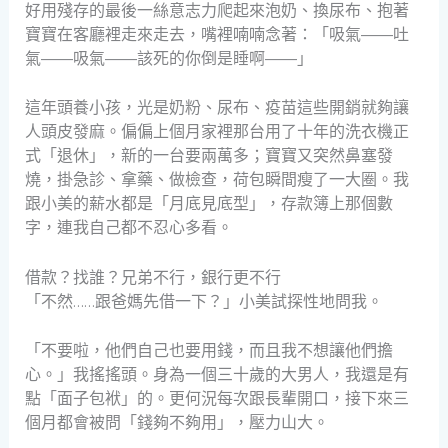
好用殘存的最後一絲意志力爬起來泡奶、換尿布、抱著
寶寶在客廳裡走來走去，嘴裡喃喃念著：「吸氣——吐
氣——吸氣——該死的你倒是睡啊——」
這年頭養小孩，光是奶粉、尿布、疫苗這些開銷就夠讓
人頭皮發麻。偏偏上個月家裡那台用了十年的洗衣機正
式「退休」，新的一台要兩萬多；寶寶又突然鼻塞發
燒，掛急診、拿藥、做檢查，荷包瞬間瘦了一大圈。我
跟小美的薪水都是「月底見底型」，存款簿上那個數
字，連我自己都不忍心多看。
借款？找誰？兄弟不行，銀行更不行
「不然……跟爸媽先借一下？」小美試探性地問我。
「不要啦，他們自己也要用錢，而且我不想讓他們擔
心。」我搖搖頭。身為一個三十歲的大男人，我還是有
點「面子包袱」的。更何況每次跟長輩開口，接下來三
個月都會被問「錢夠不夠用」，壓力山大。