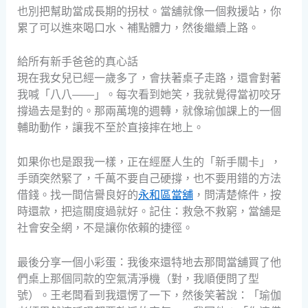
也別把幫助當成長期的拐杖。當舖就像一個救援站，你
累了可以進來喝口水、補點體力，然後繼續上路。
給所有新手爸爸的真心話
現在我女兒已經一歲多了，會扶著桌子走路，還會對著
我喊「八八——」。每次看到她笑，我就覺得當初咬牙
撐過去是對的。那兩萬塊的週轉，就像瑜伽課上的一個
輔助動作，讓我不至於直接摔在地上。
如果你也是跟我一樣，正在經歷人生的「新手關卡」，
手頭突然緊了，千萬不要自己硬撐，也不要用錯的方法
借錢。找一間信譽良好的
永和區當舖
，問清楚條件，按
時還款，把這關度過就好。記住：救急不救窮，當舖是
社會安全網，不是讓你依賴的捷徑。
最後分享一個小彩蛋：我後來還特地去那間當舖買了他
們桌上那個同款的空氣清淨機（對，我順便問了型
號）。王老闆看到我還愣了一下，然後笑著說：「瑜伽