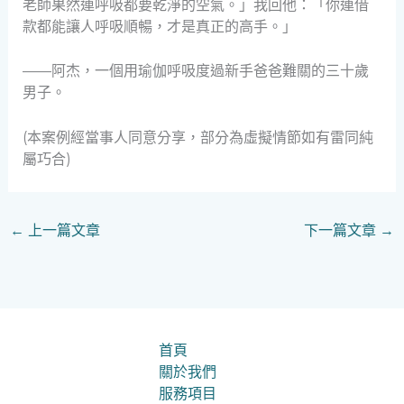
老師果然連呼吸都要乾淨的空氣。」我回他：「你連借
款都能讓人呼吸順暢，才是真正的高手。」
——阿杰，一個用瑜伽呼吸度過新手爸爸難關的三十歲
男子。
(本案例經當事人同意分享，部分為虛擬情節如有雷同純
屬巧合)
←
上一篇文章
下一篇文章
→
首頁
關於我們
服務項目