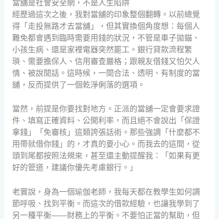
當舖是社會安全網，不是人生陷阱
經歷過這次之後，我對當舖的印象整個翻轉。以前總覺
得「走投無路才去當舖」，但其實換個角度想：每個人
難免都會遇到臨時需要用錢的狀況，不管是車子拋錨、
小孩生病、還是家裡電器突然罷工。銀行貸款流程繁
瑣、需要擔保人、信用審查嚴格；跟親友借錢又怕欠人
情、被說閒話。這時候，一間合法、透明、有制度的當
舖，反而提供了一個乾淨俐落的選項。
當然，前提是你要找對地方。正派的當舖一定會要求證
件、填寫正確資料、公開利率，而且絕不會說出「保證
拿錢」「免審核」這類誇張話術。那些強調「什麼都不
用帶就借你錢」的，才真的要小心。而我去的這間，從
頭到尾都按照法規來，甚至還主動提醒我：「如果有更
好的管道，建議你優先考慮銀行。」
老實說，身為一個瑜伽老師，我每天都在教學生如何調
節呼吸、找到平衡。而這次的借款經驗，也讓我學到了
另一種平衡——財務上的平衡。不要怕正當的幫助，但