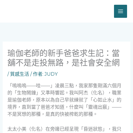
跳
至
主
要
內
容
瑜伽老師的新手爸爸求生記：當
舖不是走投無路，是社會安全網
/
質感生活
/ 作者:
JUDY
「嗚嗚嗚——哇——」凌晨三點，我家那隻剛滿六個月
的「生物鬧鐘」又準時響起。我叫阿杰（化名），職業
是瑜伽老師，原本以為自己早就練就了「心如止水」的
境界，直到當了爸爸才知道，什麼叫「靈魂出竅」——
不是冥想的那種，是真的快被榨乾的那種。
太太小美（化名）在旁邊已經呈現「昏迷狀態」，我只