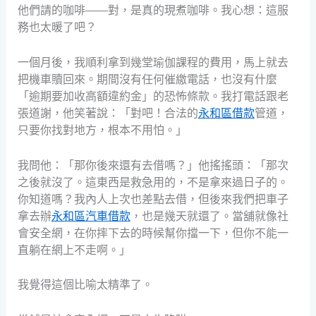
他們請的咖啡——對，是真的現煮咖啡。我心想：這服
務也太暖了吧？
一個月後，我順利拿到幾堂瑜伽課程的費用，馬上就去
把機車贖回來。期間沒有任何催繳電話，也沒有什麼
「逾期要加收高額違約金」的恐怖條款。我打電話跟老
張道謝，他笑著說：「對吧！合法的
永和區借款
管道，
只要你找對地方，根本不用怕。」
我問他：「那你後來還有去借嗎？」他搖搖頭：「那次
之後就沒了。這東西是救急用的，不是拿來過日子的。
你知道嗎？我內人上次也差點去借，但後來我們把車子
拿去辦
永和區汽車借款
，也是幾天就還了。當舖就像社
會安全網，在你摔下去的時候幫你擋一下，但你不能一
直躺在網上不走啊。」
我覺得這個比喻太精準了。