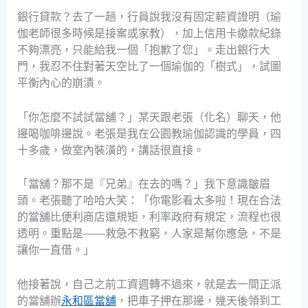
銀行貸款？去了一趟，行員說我沒有固定薪資證明（瑜
伽老師很多時候是接案或家教），加上信用卡繳款紀錄
不夠漂亮，只能給我一個「抱歉了您」。走出銀行大
門，我忍不住對著天空比了一個瑜伽的「樹式」，試圖
平衡內心的崩潰。
「你怎麼不試試當舖？」某天跟老張（化名）聊天，他
邊喝咖啡邊說。老張是我在公園教瑜伽認識的學員，四
十多歲，做室內裝潢的，講話很直接。
「當舖？那不是『兄弟』在去的嗎？」我下意識皺眉
頭。老張聽了哈哈大笑：「你電影看太多啦！現在合法
的當舖比便利商店還規矩，利率政府有規定，流程也很
透明。重點是——救急不救窮，人家是幫你應急，不是
讓你一直借。」
他接著說，自己之前工資週轉不過來，就是去一間正派
的當舖辦
永和區當舖
，把車子押在那邊，幾天後領到工