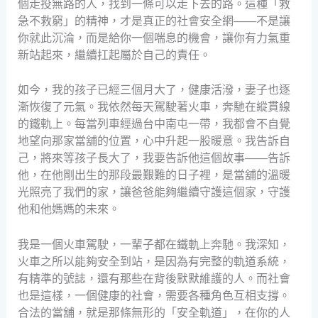
個走投無路的人，找到一條可以走下去的路。這種「救
急不救窮」的精神，才是真正的社會安全網——不是讓
你就此沉淪，而是給你一個喘息的機會，讓你有力氣重
新站起來，繼續扛起屬於自己的責任。
如今，我的孩子已經三個月大了，健康活潑，妻子也逐
漸恢復了元氣。我依然每天駕駛著火車，奔馳在縱貫線
的鐵軌上。每當列車經過台中南屯一帶，我都會不自覺
地望向那家當舖的位置，心中升起一股暖意。我告訴自
己，將來等孩子長大了，我要告訴他這個故事——告訴
他，在他剛出生的那段最艱難的日子裡，是當舖的溫暖
光照亮了我們的家，讓爸爸能夠繼續守護這個家，守護
他和他媽媽的未來。
我是一個火車駕駛，一輩子都在鐵軌上奔馳。我深知，
火車之所以能夠安全到站，是因為有完整的軌道系統，
有精準的號誌，還有那些在背後默默維護的人。而社會
也是這樣，一個健康的社會，需要各種角色互相支撐。
合法的當舖，就是那條無形的「安全軌道」，在你的人