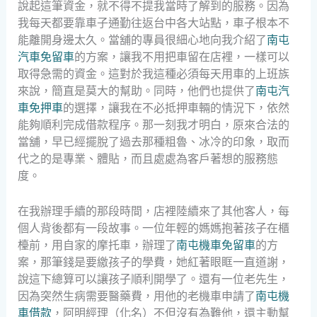
說起這筆資金，就不得不提我當時了解到的服務。因為
我每天都要靠車子通勤往返台中各大站點，車子根本不
能離開身邊太久。當舖的專員很細心地向我介紹了
南屯
汽車免留車
的方案，讓我不用把車留在店裡，一樣可以
取得急需的資金。這對於我這種必須每天用車的上班族
來說，簡直是莫大的幫助。同時，他們也提供了
南屯汽
車免押車
的選擇，讓我在不必抵押車輛的情況下，依然
能夠順利完成借款程序。那一刻我才明白，原來合法的
當舖，早已經擺脫了過去那種粗魯、冰冷的印象，取而
代之的是專業、體貼，而且處處為客戶著想的服務態
度。
在我辦理手續的那段時間，店裡陸續來了其他客人，每
個人背後都有一段故事。一位年輕的媽媽抱著孩子在櫃
檯前，用自家的摩托車，辦理了
南屯機車免留車
的方
案，那筆錢是要繳孩子的學費，她紅著眼眶一直道謝，
說這下總算可以讓孩子順利開學了。還有一位老先生，
因為突然生病需要醫藥費，用他的老機車申請了
南屯機
車借款
，阿明經理（化名）不但沒有為難他，還主動幫