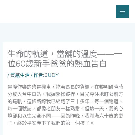
跳
至
主
要
內
容
生命的軌道，當舖的溫度——一
位60歲新手爸爸的熱血告白
/
質感生活
/ 作者:
JUDY
轟隆作響的柴電機車，拖著長長的貨櫃，在黎明破曉時
分駛入台中車站。我握緊操縱桿，目光專注地盯著前方
的鐵軌，這條路線我已經跑了三十多年，每一個彎道、
每一個號誌，都像老朋友一樣熟悉。但這一天，我的心
境卻和以往完全不同——因為昨晚，我剛滿六十歲的妻
子，終於平安產下了我們的第一個孩子。