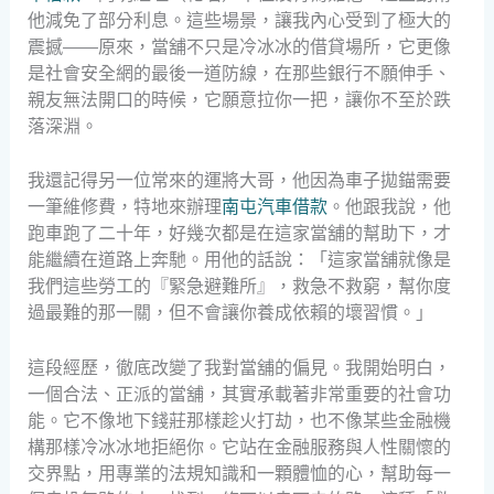
他減免了部分利息。這些場景，讓我內心受到了極大的
震撼——原來，當舖不只是冷冰冰的借貸場所，它更像
是社會安全網的最後一道防線，在那些銀行不願伸手、
親友無法開口的時候，它願意拉你一把，讓你不至於跌
落深淵。
我還記得另一位常來的運將大哥，他因為車子拋錨需要
一筆維修費，特地來辦理
南屯汽車借款
。他跟我說，他
跑車跑了二十年，好幾次都是在這家當舖的幫助下，才
能繼續在道路上奔馳。用他的話說：「這家當舖就像是
我們這些勞工的『緊急避難所』，救急不救窮，幫你度
過最難的那一關，但不會讓你養成依賴的壞習慣。」
這段經歷，徹底改變了我對當舖的偏見。我開始明白，
一個合法、正派的當舖，其實承載著非常重要的社會功
能。它不像地下錢莊那樣趁火打劫，也不像某些金融機
構那樣冷冰冰地拒絕你。它站在金融服務與人性關懷的
交界點，用專業的法規知識和一顆體恤的心，幫助每一