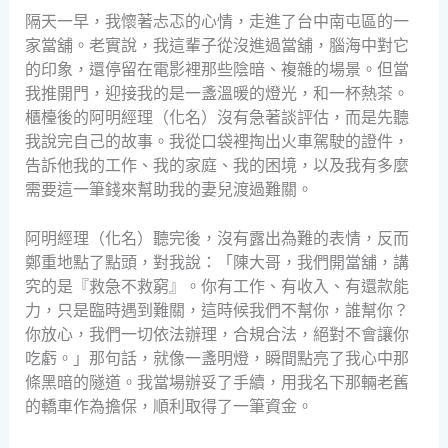
隔天一早，我懷著忐忑的心情，走進了台中南屯區的一
家當舖。老實說，我這輩子從沒進過當舖，腦海中對它
的印象，還停留在電影裡那些陰暗、複雜的場景。但當
我推開門，迎接我的是一盞溫暖的燈光，和一杯熱茶。
櫃檯後的阿明經理（化名）沒有急著談評估，而是先聽
我說完自己的故事。我從口袋裡掏出火車駕駛的證件，
告訴他我的工作、我的家庭、我的困境，以及我有多麼
需要這一筆錢來幫助我的妻兒渡過難關。
阿明經理（化名）聽完後，沒有露出為難的表情，反而
鄭重地點了點頭，對我說：「陳大哥，我們開當舖，講
究的是『救急不救窮』。你有工作、有收入、有還款能
力，只是臨時遇到難關，這時候我們不幫你，誰幫你？
你放心，我們一切依法辦理，合規合法，絕對不會讓你
吃虧。」那句話，就像一盞明燈，瞬間點亮了我心中那
條黑暗的隧道。我當場辦妥了手續，用我名下那輛老舊
的轎車作為擔保，順利取得了一筆資金。