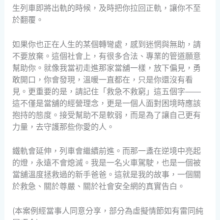
生列車即將出軌的時候，及時把你拉回正軌，讓你不至
於翻覆。
如果你也正在人生的某個轉彎處，感到迷惘與無助，請
不要放棄。這個社會上，有很多合法、專業的管道願意
幫助你。就像我當初走進那家當舖一樣，放下偏見，勇
敢開口，你會發現，溫暖一直都在，只是你還沒有看
見。更重要的是，請記住「救急不救窮」這五個字——
這不僅是當舖的經營理念，更是一個人面對困境時應該
抱持的態度。接受幫助不是軟弱，而是為了讓自己更有
力量，去守護那些你愛的人。
鐵軌會延伸，列車會繼續前進。而那一盞在逆境中亮起
的燈，永遠不會熄滅。我是一名火車駕駛，也是一個被
當舖溫度拯救過的新手爸爸。這就是我的故事，一個關
於救急、關於尊嚴、關於社會安全網的真實告白。
(本案例經當事人同意分享，部分為虛擬情節如有雷同純