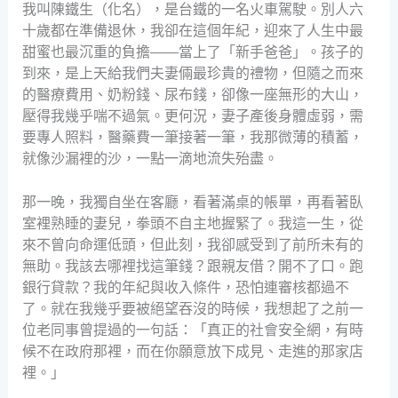
我叫陳鐵生（化名），是台鐵的一名火車駕駛。別人六
十歲都在準備退休，我卻在這個年紀，迎來了人生中最
甜蜜也最沉重的負擔——當上了「新手爸爸」。孩子的
到來，是上天給我們夫妻倆最珍貴的禮物，但隨之而來
的醫療費用、奶粉錢、尿布錢，卻像一座無形的大山，
壓得我幾乎喘不過氣。更何況，妻子產後身體虛弱，需
要專人照料，醫藥費一筆接著一筆，我那微薄的積蓄，
就像沙漏裡的沙，一點一滴地流失殆盡。
那一晚，我獨自坐在客廳，看著滿桌的帳單，再看著臥
室裡熟睡的妻兒，拳頭不自主地握緊了。我這一生，從
來不曾向命運低頭，但此刻，我卻感受到了前所未有的
無助。我該去哪裡找這筆錢？跟親友借？開不了口。跑
銀行貸款？我的年紀與收入條件，恐怕連審核都過不
了。就在我幾乎要被絕望吞沒的時候，我想起了之前一
位老同事曾提過的一句話：「真正的社會安全網，有時
候不在政府那裡，而在你願意放下成見、走進的那家店
裡。」