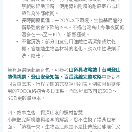
攀爬破碎地形時，使用背包附贈的耐磨底布或睡
墊作為外部緩衝。
長時間極低溫
：－20℃以下環境，生物基尼龍的
衝擊強度會下降約15%。不過台灣高山冬季夜間低
溫多在－5至－10℃，影響極微。
不當清洗
：部分山友使用強鹼性清潔劑或烘乾
機，會加速生物基材料的老化。應以中性洗劑手
洗、陰乾。
若有意選購此類背包，可參考
山道具攻略誌｜台灣登山
裝備挑選、登山安全知識、百岳路線完整攻略
中針對不
同負重需求、行程型態的完整評測列表。例如阿桃婆使
用的70D規格適合多日重裝，而短程單攻可選30D～
40D更輕量版本。
四、故事之後：資深山友的選材智慧
小陳聽完阿桃婆與老李的解說，忍不住摸了摸背包布
面。「這樣一來，生物基尼龍是不是比傳統尼龍環保又