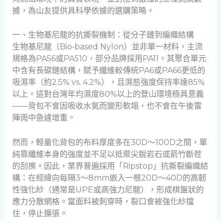
據，為山友提供具科學依據的選購策略。
一、生物基尼龍的抗撕裂機制：從分子鏈到編織結構
生物基尼龍（Bio‑based Nylon）並非單一材料，主流
規格為PA56或PA510，部分品牌採用PA11。其聚合單元
中含有長碳鏈結構，賦予纖維較傳統PA6或PA66更低的
吸濕率（約2.5% vs. 4.2%），且濕態強度保持率達85%
以上。這對台灣年均濕度80%以上的登山環境極具意義
——背包不會因吸收水氣而變形軟塌，也不會在午後雷
陣雨中急遽增重。
然而，輕量化背包的布料厚度多在30D～100D之間，單
純靠纖維本身的強度並不足以抵禦尖銳岩石或箭竹斷茬
的刮擦。因此，業界普遍採用「Ripstop」抗撕裂編織結
構：在經緯向每隔3～8mm嵌入一根20D～40D的高韌
性強化紗（通常是UPE或高強力尼龍），形成棋盤狀的
應力分散網格。當面料被刺穿時，裂口會被強化紗擋
住，停止擴張。