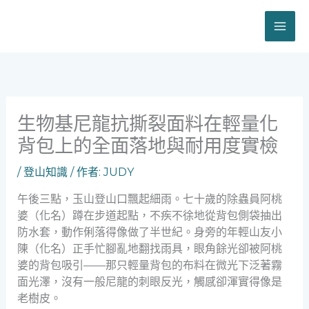
跳
至
主
要
內
容
生物基尼龍抗撕裂面料在輕量化
背包上的全面落地與耐用度實檢
/
登山知識
/ 作者:
JUDY
午後三點，玉山登山口飄起細雨。七十歲的除蟲員阿桃
婆（化名）蹲在步道起點，不疾不徐地從背包側袋抽出
防水套，動作俐落得像做了半世紀。身旁的年輕山友小
陳（化名）正手忙腳亂地翻找雨具，眼角餘光卻被阿桃
婆的背包吸引——那只輕量背包的布料在微光下泛著霧
面光澤，沒有一般尼龍的刺眼反光，觸感卻渾實得像是
老樹皮。