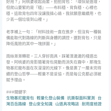
好用？」阿桃婆收起雨套，拍拍背包：「環保是道理，
但爬山要緊的是『穩』——布料穩、背負穩、心裡也
穩。這款背包四年沒讓我操心過，我就願意繼續用，也
少丟一個垃圾到山裡。」
老李補上一句：「材料技術一直在進步，但沒有一種裝
備能取代對路線的判斷與身體的調控。選對背包，只是
降低風險的其中一塊拼圖。」
雨絲漸漸轉密，三人穿好雨具，踩著溼漉漉的棧道出
發。阿桃婆的背影隨著背包晃動而消失在霧中，那塊生
物基尼龍布面在灰濛濛的光線下，像是裹了一層未完待
續的登山哲學——輕量不是妥協，而是每公克都必須被
賦予理由。
###關鍵字:
生物基尼龍背包
·
輕量化登山裝備
·
抗撕裂面料實測
·
台
灣百岳路線
·
登山安全知識
·
山道具攻略誌
·
耐用度檢證