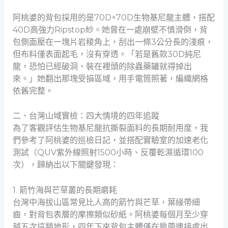
阿桃婆的背包採用的是70D×70D生物基尼龍主體，搭配
40D高強力Ripstop紗。她曾在一處崩壁不慎滑倒，背
包側面壓在一塊片岩稜角上，刮出一條3公分長的淺痕，
但布料僅表面起毛，沒有穿透。「若是舊款30D純尼
龍，恐怕已經破洞，裝在裡頭的除蟲藥罐就得掉出
來。」她翻出那塊受損區域，用手電筒照著，編織網格
依舊完整。
二、台灣山域實檢：四大情境的四年追蹤
為了客觀評估生物基尼龍抗撕裂面料的長期耐用度，我
們參考了阿桃婆的巡檢日記，並搭配實驗室的加速老化
測試（QUV紫外線照射1500小時、反覆乾濕循環100
次），歸納出以下關鍵發現：
1. 箭竹海與芒草叢的長期磨耗
台灣中海拔山區常見比人高的箭竹與芒草，葉緣帶細
齒，對背包表層的摩擦類似砂紙。阿桃婆每個月至少穿
越五次這類地形，四年下來背包主體僅在肩帶連接處出