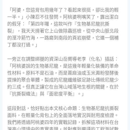
「阿婆，您這背包用幾年了？看起來很挺，卻比我的輕
一半。」小陳忍不住發問。阿桃婆咧嘴笑了，露出潔白
的假牙：「第四年囉，這款叫作『生物基尼龍抗撕
裂』，我天天揹著它上山做除蟲巡檢，從中央山脈北段
的溼冷箭竹海，一路磨到南段的頁岩崩壁，它連一個補
丁都沒打過。」
一旁正在調整綁腿的資深山岳嚮導老李（化名）插話：
「阿桃婆說的生物基尼龍，是這幾年輕量化裝備的革命
性材料。原料不是石油，而是蓖麻油或玉米澱粉發酵後
提煉的聚合單體，製成的尼龍纖維碳足跡比傳統尼龍少
約三成。但真正讓它在台灣山域落地生根的關鍵，在於
『抗撕裂織法』與『面密度平衡』。」
這段對話，恰好點出本文核心命題：生物基尼龍抗撕裂
面料，在輕量化背包上的全面落地實況與耐用度檢證。
我們將透過阿桃婆四年的實戰記錄，拆解這項材料在台
灣高山環境中的真實表現，並對應到嚴謹的工程測試數