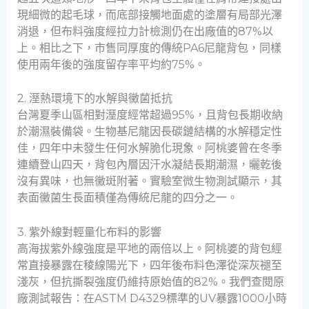
現細微的起毛球，而底部接觸地面處的塗層有局部光澤
消退，但布料強度經拉力計檢測仍在出廠值的87%以
上。相比之下，市售同厚度的傳統PA6尼龍背包，同樣
使用兩年後的強度留存率平均約75%。
2. 溼熱環境下的水解與黴菌抵抗
台灣夏季山區相對溼度經常超過95%，且背包長期收納
於潮濕裝備袋。生物基尼龍因長碳鏈結構的水解穩定性
佳，四年中未發生任何水解脆化現象。阿桃婆曾在冬季
連續登山四天，背包內層因汗水凝結長期潮濕，曬乾後
沒有異味，也無黴斑附著。實驗室微生物測試顯示，其
表面黴菌生長面積僅為傳統尼龍的四分之一。
3. 紫外線對輕量化布料的影響
高海拔紫外線強度是平地的兩倍以上。阿桃婆的背包經
常直接暴露在稜線陽光下，四年後布料色澤從深灰褪至
淺灰，但抗撕裂強度仍維持原始值的82%。我們查閱原
廠測試報告：在ASTM D4329標準的UV暴露1000小時