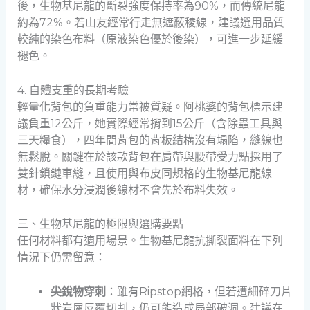
後，生物基尼龍的斷裂強度保持率為90%，而傳統尼龍
約為72%。若山友經常行走無遮蔽稜線，建議選用品質
較純的染色布料（原液染色優於後染），可進一步延緩
褪色。
4. 自體支重的長期考驗
輕量化背包的負重能力常被質疑。阿桃婆的背包標示建
議負重12公斤，她實際經常揹到15公斤（含除蟲工具與
三天糧食），四年間背包的背板結構沒有塌陷，縫線也
無鬆脫。關鍵在於該款背包在肩帶與腰帶受力點採用了
雙針鎖鏈車縫，且使用與布皮同規格的生物基尼龍線
材，確保水分浸潤後線材不會先於布料失效。
三、生物基尼龍的極限與選購要點
任何材料都有適用場景。生物基尼龍抗撕裂面料在下列
情況下仍需留意：
尖銳物穿刺
：雖有Ripstop網格，但若遭細碎刀片
狀岩屑反覆切割，仍可能造成局部破洞。建議在