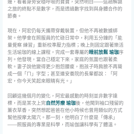
邊，看著身旁安穩呼吸的寶寶，突然明白——這趟解謎
之旅的終點不是數字，而是透過數字找到與身體合作的
節奏。
現在，阿宏仍每天攜帶穿戴裝置，但他不再被數據綁
架。他學會在照服員的忙碌日常中，利用五分鐘的「能
量覺察 練習」重新校準壓力指標；晚上則固定跟著樂活
生活瑜珈的線上課程，完成一套專屬的
睡前放鬆 瑜珈
序
列。他發現，當自己穩定下來，家庭的氛圍也跟著柔
軟。妻子說他變得更少抱怨腰痠，抱孩子時肩膀不再聳
成一個「ㄇ」字型；甚至連安養院的長輩都說：「阿
宏，你今天笑起來眼睛有光。」
回顧這幾個月的變化，阿宏最感動的時刻並非數字達
標，而是某次上完
自然芳療 瑜珈
後，他聞到袖口殘留的
薰衣草香，突然想起爸爸在他小時候也曾用類似的方式
幫他按摩太陽穴。那一刻，他明白了什麼是「傳承」
——照服員的專業是科學，而瑜伽讓科學有了體溫。