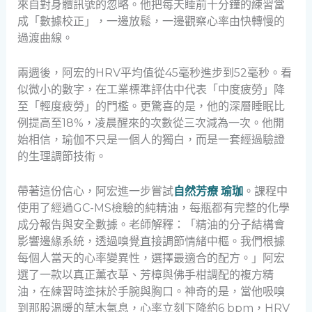
來自對身體訊號的忽略。他把每天睡前十分鐘的練習當
成「數據校正」，一邊放鬆，一邊觀察心率由快轉慢的
過渡曲線。
兩週後，阿宏的HRV平均值從45毫秒進步到52毫秒。看
似微小的數字，在工業標準評估中代表「中度疲勞」降
至「輕度疲勞」的門檻。更驚喜的是，他的深層睡眠比
例提高至18%，凌晨醒來的次數從三次減為一次。他開
始相信，瑜伽不只是一個人的獨白，而是一套經過驗證
的生理調節技術。
帶著這份信心，阿宏進一步嘗試
自然芳療 瑜珈
。課程中
使用了經過GC-MS檢驗的純精油，每瓶都有完整的化學
成分報告與安全數據。老師解釋：「精油的分子結構會
影響邊緣系統，透過嗅覺直接調節情緒中樞。我們根據
每個人當天的心率變異性，選擇最適合的配方。」阿宏
選了一款以真正薰衣草、芳樟與佛手柑調配的複方精
油，在練習時塗抹於手腕與胸口。神奇的是，當他吸嗅
到那股溫暖的草木氣息，心率立刻下降約6 bpm，HRV