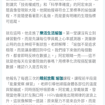
對講究「技術權威性」和「科學準確度」的阿宏來說，
簡直像發現新大陸。他開始搜尋符合工業標準的瑜伽課
程，不是隨便看著影片亂做，而是要有明確的生理指標
可追蹤。
就在這時，他走進了
樂活生活瑜珈
。第一堂課沒有立刻
練習動作，而是先讓每位學員戴上心率感測器，測量靜
止時的自主神經平衡狀態。老師解釋：「瑜伽不是追求
極限，而是讓身體回到中位。我們接下來做的每個動
作，都會即時反映在數據上。」阿宏眼睛一亮——這不
就是他每天在安養院做的事嗎？用標準化流程搭配客觀
數據，確認介入是否有效。
他報名了每週三次的
睡前放鬆 瑜珈
課程。課程前半段是
「能量覺察 練習」，老師引導他掃描身體各部位的溫度
與緊繃感，同時搭配呼吸節奏。阿宏戴上穿戴裝置，發
現當他專注於左胸口時，HRV曲線竟出現規律的波浪上
升。這就像解開一道謎：原來壓力不是來自外部，而是