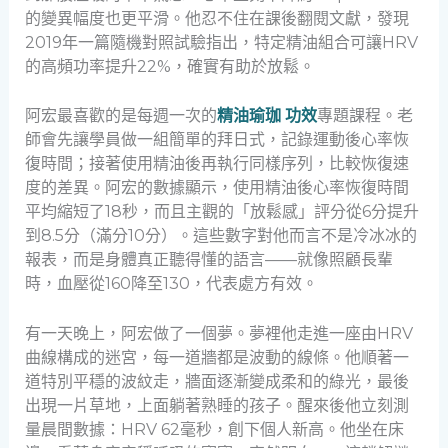
的變異幅度也更平滑。他忍不住在課後翻閱文獻，發現
2019年一篇隨機對照試驗指出，特定精油組合可讓HRV
的高頻功率提升22%，確實有助於放鬆。
阿宏最喜歡的是每週一次的
精油瑜珈 功效
專題課程。老
師會先讓學員做一組簡單的拜日式，記錄運動後心率恢
復時間；接著使用精油後再執行同樣序列，比較恢復速
度的差異。阿宏的數據顯示，使用精油後心率恢復時間
平均縮短了18秒，而且主觀的「放鬆感」評分從6分提升
到8.5分（滿分10分）。這些數字對他而言不是冷冰冰的
報表，而是身體真正聽得懂的語言——就像照顧長輩
時，血壓從160降至130，代表處方有效。
有一天晚上，阿宏做了一個夢。夢裡他走進一座由HRV
曲線構成的迷宮，每一道牆都是波動的線條。他順著一
道特別平穩的波紋走，牆面逐漸變成柔和的綠光，最後
出現一片草地，上面躺著熟睡的孩子。醒來後他立刻測
量晨間數據：HRV 62毫秒，創下個人新高。他坐在床