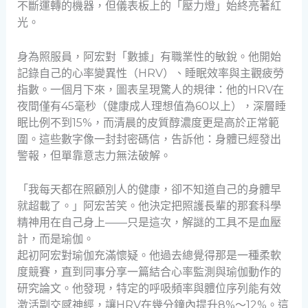
不斷運轉的機器，但儀表板上的「壓力燈」始終亮著紅
光。
身為照服員，阿宏對「數據」有職業性的敏銳。他開始
記錄自己的心率變異性（HRV）、睡眠效率與主觀疲勞
指數。一個月下來，圖表呈現驚人的規律：他的HRV在
夜間僅有45毫秒（健康成人理想值為60以上），深層睡
眠比例不到15%，而清晨的皮質醇濃度更是高於正常範
圍。這些數字像一封封密碼信，告訴他：身體已經發出
警報，但單靠意志力無法破解。
「我每天都在照顧別人的健康，卻不知道自己的身體早
就超載了。」阿宏苦笑。他決定把照護長輩的那套科學
精神用在自己身上——只是這次，解謎的工具不是血壓
計，而是瑜伽。
起初阿宏對瑜伽充滿懷疑。他過去總覺得那是一種柔軟
度競賽，直到同事分享一篇結合心率監測與瑜伽動作的
研究論文。他發現，特定的呼吸頻率與體位序列能有效
激活副交感神經，讓HRV在幾分鐘內提升8%～12%。這