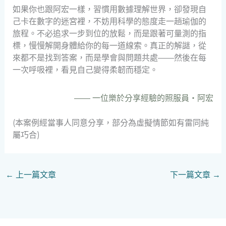
如果你也跟阿宏一樣，習慣用數據理解世界，卻發現自
己卡在數字的迷宮裡，不妨用科學的態度走一趟瑜伽的
旅程。不必追求一步到位的放鬆，而是跟著可量測的指
標，慢慢解開身體給你的每一道線索。真正的解謎，從
來都不是找到答案，而是學會與問題共處——然後在每
一次呼吸裡，看見自己變得柔韌而穩定。
—— 一位樂於分享經驗的照服員・阿宏
(本案例經當事人同意分享，部分為虛擬情節如有雷同純
屬巧合)
←
上一篇文章
下一篇文章
→