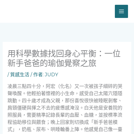
跳
至
主
要
內
容
用科學數據找回身心平衡：一位
新手爸爸的瑜伽覺察之旅
/
質感生活
/ 作者:
JUDY
凌晨三點四十分，阿宏（化名）又一次被孩子細碎的哭
聲喚醒。他輕拍著懷裡的小生命，感受自己太陽穴隱隱
跳動。四十歲才成為父親，那份喜悅很快被睡眠剝奪、
肩頸僵硬與揮之不去的疲憊感淹沒。白天他是安養院的
照服員，需要精準記錄長輩的血壓、血糖，並按標準流
程協助移位與餵食；晚上回家則切換成「新手爸爸模
式」，奶瓶、尿布、哄睡輪番上陣。他感覺自己像一臺