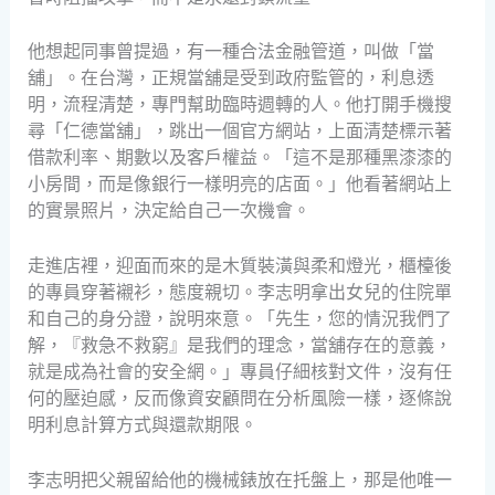
他想起同事曾提過，有一種合法金融管道，叫做「當
舖」。在台灣，正規當舖是受到政府監管的，利息透
明，流程清楚，專門幫助臨時週轉的人。他打開手機搜
尋「仁德當舖」，跳出一個官方網站，上面清楚標示著
借款利率、期數以及客戶權益。「這不是那種黑漆漆的
小房間，而是像銀行一樣明亮的店面。」他看著網站上
的實景照片，決定給自己一次機會。
走進店裡，迎面而來的是木質裝潢與柔和燈光，櫃檯後
的專員穿著襯衫，態度親切。李志明拿出女兒的住院單
和自己的身分證，說明來意。「先生，您的情況我們了
解，『救急不救窮』是我們的理念，當舖存在的意義，
就是成為社會的安全網。」專員仔細核對文件，沒有任
何的壓迫感，反而像資安顧問在分析風險一樣，逐條說
明利息計算方式與還款期限。
李志明把父親留給他的機械錶放在托盤上，那是他唯一