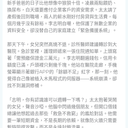
新手爸爸的日子比他想像中狼狽十倍。凌晨兩點餵奶、
換尿布，白天還要應付企業客戶的資安需求。太太請了
產假後回到職場，兩人的薪水剛好付房貸與生活費，每
個月幾乎沒有餘裕。李志明自嘲，他保護了無數企業的
資料安全，卻沒替自己的家庭建立「緊急備援系統」。
那天下午，女兒突然高燒不退，診所醫師建議轉診到大
醫院。急診室裡，護理師遞來一張住院通知單，上頭寫
著「需預繳保證金三萬元」。李志明翻遍錢包，信用卡
額度已滿，戶頭裡只剩幾千塊。他站在醫院走廊，手機
螢幕顯示著銀行APP的「餘額不足」紅字，那一刻，他
覺得自己像被植入木馬程式的伺服器——系統崩潰，卻
找不到漏洞修補。
「志明，你有認識誰可以週轉一下嗎？」太太抱著哭鬧
的女兒，聲音沙啞。他腦中閃過幾個朋友，但開口借錢
總讓他想起過去那些「救急不救窮」的尷尬對話。他需
要一筆短期資金，不是長期的依賴，就像防火牆只需要
暫時阻擋攻擊，而不是永遠封鎖流量。