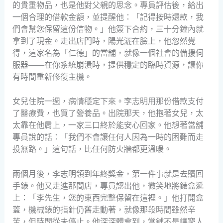
的貴重物品，也是他對父親的思念。專員評估後，給出
一個合理的借款金額，並提醒他：「記得按時還款，我
們會幫您保留這份信物。」他簽下合約，三十分鐘內就
拿到了現金。走出店門時，陽光灑在臉上，他忽然覺
得，這家名為「仁德」的當舖，就像一個社會的備援伺
服器——在你系統崩潰時，提供穩定的臨時資源，讓你
有時間重新修復主機。
女兒住院一週，病情穩定下來。李志明用那份借款支付
了醫療費，也買了營養品。出院那天，他抱著女兒，太
太靠在他肩上，一家三口終於能安心回家。他想著當舖
專員說的話：「我們不會讓任何人因為一時的困難而走
投無路。」這句話，比任何防火牆都更溫暖。
兩個月後，李志明領到年終獎金，第一件事就是去贖回
手錶。他又走進那間店，專員認出他，微笑地將錶盒遞
上：「李先生，您的東西完整保留在這裡。」他打開盒
蓋，機械錶的指針仍舊走動著，就像那段時間雖然辛
苦，但時間從未停止。他深深體會到，當舖不是讓窮人