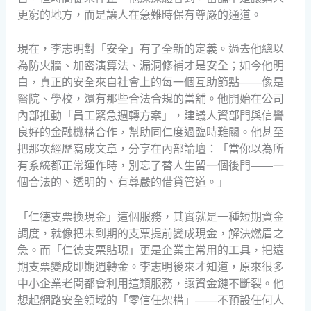
更窮的地方，而是讓人在急難時保有尊嚴的通道。
現在，李志明對「安全」有了全新的定義。過去他總以
為防火牆、加密演算法、漏洞修補才是安全；如今他明
白，真正的安全來自社會上的每一個互助節點——像是
醫院、學校，還有那些合法合規的當舖。他開始在公司
內部推動「員工緊急週轉方案」，建議人資部門與信譽
良好的金融機構合作，幫助同仁度過臨時難關。他甚至
把那次經歷寫成文章，分享在內部論壇：「當你以為所
有系統都正常運作時，別忘了替人生留一個後門——一
個合法的、透明的、有尊嚴的借貸管道。」
「仁德支票換現金」這個服務，其實就是一種短期資金
調度，就像把未到期的支票提前變成現金，解決燃眉之
急。而「仁德支票貼現」更是企業主常用的工具，把遠
期支票變成即期週轉金。李志明後來才知道，原來很多
中小企業老闆都會利用這類服務，讓資金鏈不斷裂。他
想起網路安全領域的「零信任架構」——不預設任何人