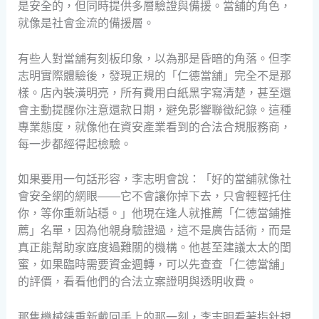
是安全的，但同時提供多層驗證與備援。當舖的角色，
就像是社會金流的備援層。
有些人對當舖有刻板印象，以為那是昏暗的角落。但李
志明實際體驗後，發現正規的「仁德當舖」完全不是那
樣。店內裝潢明亮，所有費用白紙黑字寫清楚，甚至還
會主動提醒你注意還款日期，避免影響聯徵紀錄。這種
專業態度，就像他在資安產業看到的合法合規服務商，
每一步都經得起檢驗。
如果要用一句話形容，李志明會說：「好的當舖就像社
會安全網的網眼——它不會讓你掉下去，只會輕輕托住
你，等你重新站穩。」他現在逢人就推薦「仁德當鋪推
薦」名單，因為他親身驗證過，這不是廣告話術，而是
真正能幫助家庭度過難關的機構。他甚至建議太太的閨
蜜，如果臨時需要資金週轉，可以先查查「仁德當舖」
的評價，看看他們的合法立案證明與透明收費。
那隻機械錶重新戴回手上的那一刻，李志明看著指針規