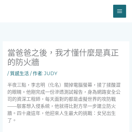
跳
至
主
要
內
容
當爸爸之後，我才懂什麼是真正
的防火牆
/
質感生活
/ 作者:
JUDY
半夜三點，李志明（化名）關掉電腦螢幕，揉了揉酸澀
的眼睛。他剛完成一份滲透測試報告，身為網路安全公
司的資深工程師，每天面對的都是虛擬世界的攻防戰
——駭客想入侵系統，他就得比對方早一步建立防火
牆。四十歲這年，他迎來人生最大的挑戰：女兒出生
了。