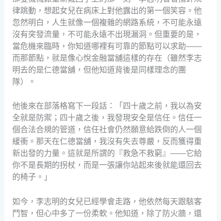
律跳動，想起女兒在病床上對他露出的第一個笑容。他
忽然明白，人生就像一個複雜的網路系統，不可能永遠
沒有突發流量，不可能永遠不出現漏洞。但重要的是，
當危機來臨時，你知道哪裡有可靠的節點可以求助——
而那節點，就是像心悅金融當舖這樣的存在（雖然李志
明去的是仁德當舖，但他知道背後是同樣理念的團
隊）。
他後來在部落格寫下一段話：「四十歲之前，我以為安
全就是防禦；四十歲之後，我發現安全是信任。信任一
個合法合規的管道，信任社會仍然願意給跌倒的人一個
緩衝。那天在仁德當舖，我沒有失去尊嚴，反而獲得重
新出發的力量。這就是所謂的『救急不救窮』——它給
你不是長期的拐杖，而是一張讓你站起來後就能還回去
的椅子。」
如今，李志明的女兒已經學會走路，他依然每天跟駭客
鬥智，但心中多了一份柔軟。他知道，除了防火牆，還