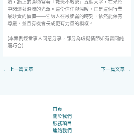
過，牆上的匾額寫著「救急不救窮」五個大字，在光影
中閃爍著溫潤的光澤。這份信任與溫暖，正是這個行業
最珍貴的價值——它讓人在最脆弱的時刻，依然能保有
尊嚴，並且有機會長成更有力量的模樣。
(本案例經當事人同意分享，部分為虛擬情節如有雷同純
屬巧合)
←
上一篇文章
下一篇文章
→
首頁
關於我們
服務項目
連絡我們