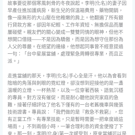
故事要從那個寒風刺骨的冬夜說起。李明(化名)的妻子因
早產住進加護病房，新生兒的保溫箱費用、藥物開銷，
像一座無形的大山壓在他稚嫩的肩上。他翻遍了所有銀
行貸款方案，卻因年紀輕、工作年資短、無擔保品而屢
屢碰壁。親友們的關心變成一雙雙同情的眼神，但他不
想開口借錢——不是因為驕傲，而是因為想守住那份為
人父的尊嚴。在絕望的邊緣，他想起同事曾不經意提過
一句：「台中星展當舖，處理緊急周轉很專業，而且正
派。」
走進當舖的那天，李明(化名)手心全是汗。他以為會看到
陰暗的角落與刺眼的霓虹燈，卻沒想到迎接他的是一盞
溫暖的立燈、一杯熱茶，以及一位穿著西裝、語氣沉穩
的專員。對方沒有催促，而是耐心聽他說完家庭的急
難，接著仔細評估了他名下僅有的一台老舊機車與幾張
技術證書。專員說：「我們做的是『救急不救窮』，您
有正當工作、有專業技能，只是暫時需要一把傘度過這
場雨。」不到兩個小時，一筆合理利息的資金便撥了下
來。那一刻，李明(化身)第一次感受到，原來當舖可以是