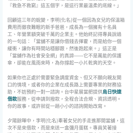
『救急不救窮』這五個字，是這行業最溫柔的底線。」
回顧這三年的蛻變，李明(化名)從一個因為女兒的保溫箱
費用而徹夜難眠的新手爸爸，成長為一個擁有十名員
工、年營業額突破千萬的企業主。他始終記得專員說過
的一句話：「當舖不是讓你借錢去揮霍，而是給你一個
緩衝，讓你有時間站穩腳跟，然後跑起來。」這正是
「當舖作為社會安全網」的真諦——它不是萬能的保護
傘，卻能在風雨來時，為你撐起一小片乾爽的天空。
如果你也正處於需要緊急調度資金、但又不願向親友開
口的情境，或者你的企業在成長路上需要專業的財務協
助，不妨預約一對一諮詢。台中星展當舥提供
烏日快速
借款
服務，從申請到撥款，全程合法合規、資訊透明。
你的故事，或許就從一趟小小的諮詢開始改寫。
夕陽餘暉中，李明(化名)牽著女兒的手走進那間當舖，這
次不是來借款，而是來送一盒彌月蛋糕。專員笑著接