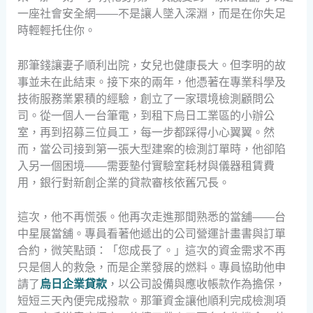
一座社會安全網——不是讓人墜入深淵，而是在你失足
時輕輕托住你。
那筆錢讓妻子順利出院，女兒也健康長大。但李明的故
事並未在此結束。接下來的兩年，他憑著在專業科學及
技術服務業累積的經驗，創立了一家環境檢測顧問公
司。從一個人一台筆電，到租下烏日工業區的小辦公
室，再到招募三位員工，每一步都踩得小心翼翼。然
而，當公司接到第一張大型建案的檢測訂單時，他卻陷
入另一個困境——需要墊付實驗室耗材與儀器租賃費
用，銀行對新創企業的貸款審核依舊冗長。
這次，他不再慌張。他再次走進那間熟悉的當舖——台
中星展當舖。專員看著他遞出的公司營運計畫書與訂單
合約，微笑點頭：「您成長了。」這次的資金需求不再
只是個人的救急，而是企業發展的燃料。專員協助他申
請了
烏日企業貸款
，以公司設備與應收帳款作為擔保，
短短三天內便完成撥款。那筆資金讓他順利完成檢測項