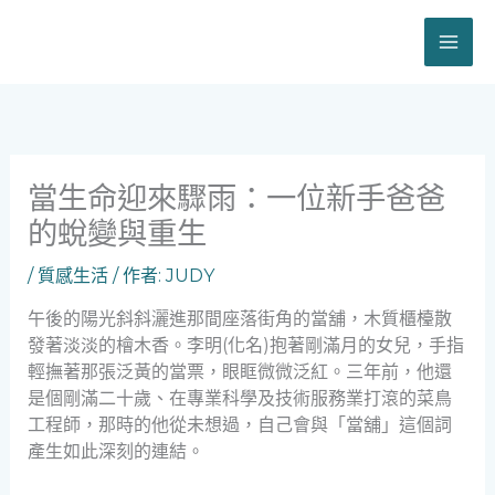
跳
至
主
要
內
容
當生命迎來驟雨：一位新手爸爸
的蛻變與重生
/
質感生活
/ 作者:
JUDY
午後的陽光斜斜灑進那間座落街角的當舖，木質櫃檯散
發著淡淡的檜木香。李明(化名)抱著剛滿月的女兒，手指
輕撫著那張泛黃的當票，眼眶微微泛紅。三年前，他還
是個剛滿二十歲、在專業科學及技術服務業打滾的菜鳥
工程師，那時的他從未想過，自己會與「當舖」這個詞
產生如此深刻的連結。