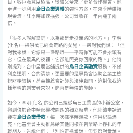
目，客戶滿意度極高，後續又帶來了更多合作機會。他
更進一步利用
烏日企業週轉
的彈性方案，在淡季時維持
現金流，旺季時加速擴張，公司營收在一年內翻了兩
倍。
「很多人誤解當舖，以為那是走投無路的地方。」李明
(化名)一邊哄著已經會走路的女兒，一邊對我們說：「但
對我來說，它像是一盞路燈——平時你可能不會抬頭看
它，但在最黑的夜裡，它卻能照亮你回家的路。」他特
別提到，台中星展當舖提供的
烏日企業融資
服務，不僅
利息透明、合約清楚，更重要的是專員會協助企業主檢
視財務結構，甚至推薦會計師與法律顧問，這對像我這
樣年輕的創業者來說，簡直是無價的導師。
如今，李明(化名)的公司已經從烏日工業區的小辦公室，
搬到位於台中精密機械園區的獨立廠房。他陸續申請過
幾次
烏日企業借款
，每一次都準時還款，信用紀錄漂
亮。他甚至會主動推薦給其他同樣在創業路上掙扎的年
輕朋友，告訴他們：「別怕走進當舖，但要選對當舖。