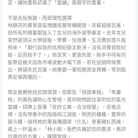
定，讓她重新認識了「當舖」兩個字的重量。
不是走投無路，而是理性選擇
林靜芬的專業是區塊鏈底層架構開發，年薪超過百萬，
但所有的積蓄都投入了女兒的海外留學基金。去年女兒
突然被頂尖大學錄取，學費、住宿費、生活費如雪片般
飛來。「銀行說我的信用紀錄太乾淨，沒有消費貸款紀
錄，反而核不了。」她苦笑。更急的是，她手中持有的
股票這幾天因為市場波動大幅下跌，若在這個時候賣
出，將損失近百萬。她需要一筆短期資金周轉，等到股
票反彈再贖回。
朋友推薦她找民間借貸，但那些「保證拿錢」「免審
核」的廣告讓她心生警戒。直到她想起住家附近的星光
當舖，招牌上寫著「政府立案，合法經營」。走進店
裡，沒有想像中的陰暗與江湖氣，明亮的櫃檯、整齊的
展示櫃，接待她的專員陳國榮（化名）穿著襯衫西褲，
遞上一杯溫水。「林小姐，我們先確認您的需求，再評
估適合的方案。」陳國榮說。