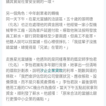
舖其實是社會安全網的一環。
另一個角色：中年創業者的轉機
同一天下午，在星光當舖的洽談區，五十歲的張明德
（化名）也正在處理他的資金困境。他經營一家小型機
械零件工廠，因為客戶延遲付款，導致他無法按時發放
員工薪水。銀行貸款審核至少要兩週，但員工不能等。
他聽人說可以找當舖，但心裡很掙扎：「我這輩子沒進
過當舖，總覺得是『兄弟』在管的。」
走進星光當舖後，他遇到的是同樣專業的鑑定師李怡君
（化名）。李怡君擁有多年銀行背景，她拿出一份清晰
的還款計劃表，說明
汐止企業貸款
的利率、期數與違約
條款。「我們會評估您的公司營運狀況、應收帳款、設
備價值，而不是只看資產價格。」李怡君說。最後張明
德用工廠的CNC機台作為擔保，當天下午五點前就拿到
資金，順利發了薪水。他感嘆：「原來合法的當舖比銀
行更懂中小企業的痛點。」