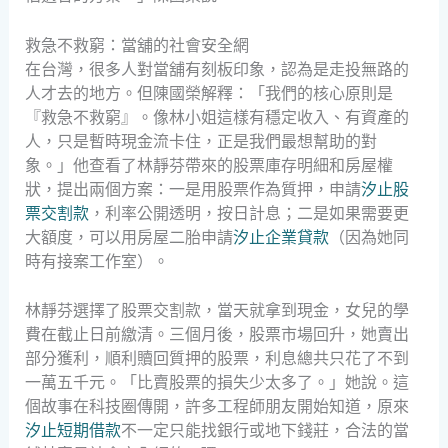
救急不救窮：當舖的社會安全網
在台灣，很多人對當舖有刻板印象，認為是走投無路的
人才去的地方。但陳國榮解釋：「我們的核心原則是
『救急不救窮』。像林小姐這樣有穩定收入、有資產的
人，只是暫時現金流卡住，正是我們最想幫助的對
象。」他查看了林靜芬帶來的股票庫存明細和房屋權
狀，提出兩個方案：一是用股票作為質押，申請
汐止股
票交割款
，利率公開透明，按日計息；二是如果需要更
大額度，可以用房屋二胎申請
汐止企業貸款
（因為她同
時有接案工作室）。
林靜芬選擇了股票交割款，當天就拿到現金，女兒的學
費在截止日前繳清。三個月後，股票市場回升，她賣出
部分獲利，順利贖回質押的股票，利息總共只花了不到
一萬五千元。「比賣股票的損失少太多了。」她說。這
個故事在科技圈傳開，許多工程師朋友開始知道，原來
汐止短期借款
不一定只能找銀行或地下錢莊，合法的當