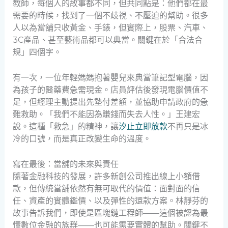
教師，每個人的故事都不同，但共同點是：他們都在最
需要的時候，找到了一個不歧視、不壓迫的幫助。很多
人以為當舖只收黃金、手錶，但實際上，股票、汽車、
3C產品、甚至藝術品都可以典當。關鍵在於「合法合
規」四個字。
有一次，一位年輕媽媽抱著嬰兒來典當筆記型電腦，因
為孩子的醫藥費急需現金。店員評估後發現電腦價值不
足，但經理主動提出先墊付差額，並協助申請政府的急
難救助。「我們不能因為賺錢而失去人性。」王建宏
說。這種「救急」的精神，讓
汐止立即放款
不再只是冰
冷的口號，而是真正改變生命的溫度。
寫在最後：當舖的未來與責任
隨著金融科技的發展，許多新創公司推出線上小額借
款，但傳統當舖依然有無可取代的價值：面對面的信
任、資產的實體鑑價、以及彈性的還款方案。林靜芬的
故事告訴我們，即使是區塊鏈工程師——這個被認為最
懂數位金融的族群——也可能需要實體的幫助。關鍵不