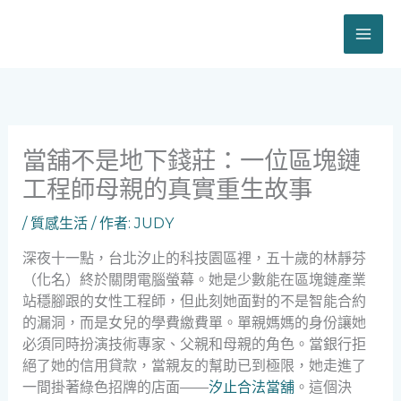
跳
至
主
要
內
容
當舖不是地下錢莊：一位區塊鏈
工程師母親的真實重生故事
/
質感生活
/ 作者:
JUDY
深夜十一點，台北汐止的科技園區裡，五十歲的林靜芬
（化名）終於關閉電腦螢幕。她是少數能在區塊鏈產業
站穩腳跟的女性工程師，但此刻她面對的不是智能合約
的漏洞，而是女兒的學費繳費單。單親媽媽的身份讓她
必須同時扮演技術專家、父親和母親的角色。當銀行拒
絕了她的信用貸款，當親友的幫助已到極限，她走進了
一間掛著綠色招牌的店面——
汐止合法當舖
。這個決