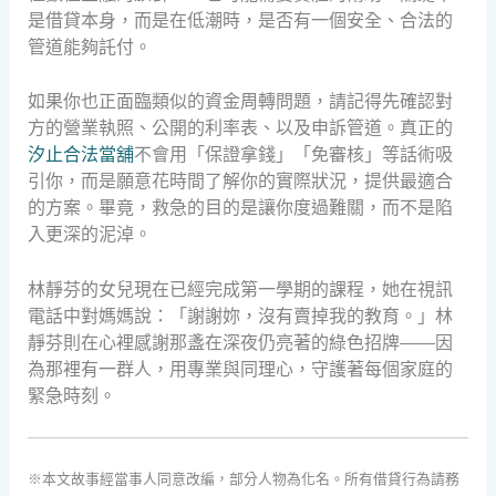
是借貸本身，而是在低潮時，是否有一個安全、合法的
管道能夠託付。
如果你也正面臨類似的資金周轉問題，請記得先確認對
方的營業執照、公開的利率表、以及申訴管道。真正的
汐止合法當舖
不會用「保證拿錢」「免審核」等話術吸
引你，而是願意花時間了解你的實際狀況，提供最適合
的方案。畢竟，救急的目的是讓你度過難關，而不是陷
入更深的泥淖。
林靜芬的女兒現在已經完成第一學期的課程，她在視訊
電話中對媽媽說：「謝謝妳，沒有賣掉我的教育。」林
靜芬則在心裡感謝那盞在深夜仍亮著的綠色招牌——因
為那裡有一群人，用專業與同理心，守護著每個家庭的
緊急時刻。
※本文故事經當事人同意改編，部分人物為化名。所有借貸行為請務