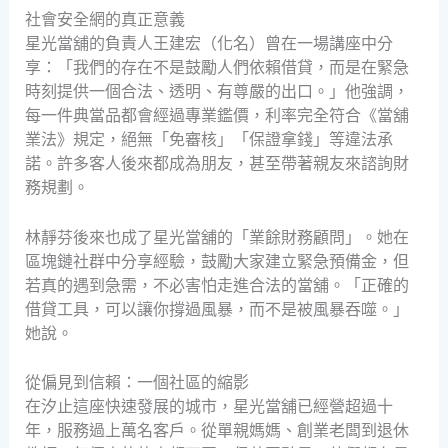
社會安全網的真正意義
星光當舖的負責人王建宏（化名）曾在一場講座中分
享：「我們的存在不是鼓勵人們依賴借貸，而是在緊急
時刻提供一個合法、透明、有尊嚴的出口。」他強調，
每一件典當品都會經過專業鑑價，利率完全符合《當舖
業法》規定，絕無「免審核」「保證拿錢」等違法承
諾。許多客人後來都成為朋友，甚至帶著親友來諮詢財
務規劃。
林靜芬後來也成了星光當舖的「業餘財務顧問」。她在
區塊鏈社群中分享經驗，鼓勵大家建立緊急預備金，但
若真的遇到急需，不必害怕走進合法的當舖。「正確的
借貸工具，可以讓你撐過風暴，而不是被風暴吞噬。」
她說。
從偏見到信賴：一個社區的縮影
在汐止這座快速發展的城市，星光當舖已經營超過十
年，服務過上萬名客戶。從單親媽媽、創業老闆到退休