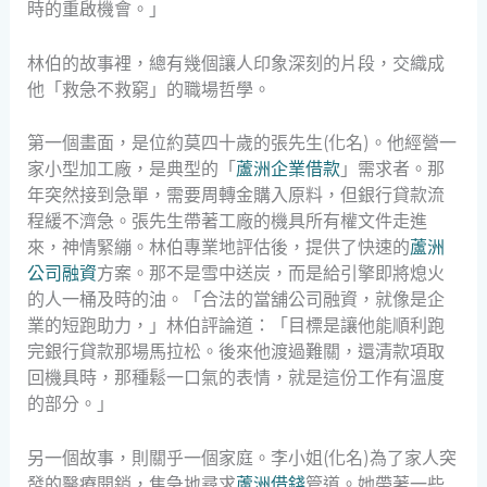
時的重啟機會。」
林伯的故事裡，總有幾個讓人印象深刻的片段，交織成
他「救急不救窮」的職場哲學。
第一個畫面，是位約莫四十歲的張先生(化名)。他經營一
家小型加工廠，是典型的「
蘆洲企業借款
」需求者。那
年突然接到急單，需要周轉金購入原料，但銀行貸款流
程緩不濟急。張先生帶著工廠的機具所有權文件走進
來，神情緊繃。林伯專業地評估後，提供了快速的
蘆洲
公司融資
方案。那不是雪中送炭，而是給引擎即將熄火
的人一桶及時的油。「合法的當舖公司融資，就像是企
業的短跑助力，」林伯評論道：「目標是讓他能順利跑
完銀行貸款那場馬拉松。後來他渡過難關，還清款項取
回機具時，那種鬆一口氣的表情，就是這份工作有溫度
的部分。」
另一個故事，則關乎一個家庭。李小姐(化名)為了家人突
發的醫療開銷，焦急地尋求
蘆洲借錢
管道。她帶著一些