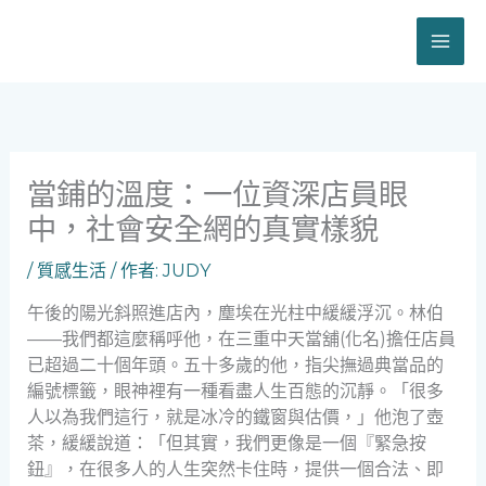
跳
至
主
要
內
容
當鋪的溫度：一位資深店員眼
中，社會安全網的真實樣貌
/
質感生活
/ 作者:
JUDY
午後的陽光斜照進店內，塵埃在光柱中緩緩浮沉。林伯
——我們都這麼稱呼他，在三重中天當舖(化名)擔任店員
已超過二十個年頭。五十多歲的他，指尖撫過典當品的
編號標籤，眼神裡有一種看盡人生百態的沉靜。「很多
人以為我們這行，就是冰冷的鐵窗與估價，」他泡了壺
茶，緩緩說道：「但其實，我們更像是一個『緊急按
鈕』，在很多人的人生突然卡住時，提供一個合法、即