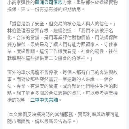
小商家彈性的
蘆洲公司借款
方案，重點都在於透過實物
擔保，建立一份有憑有據的短期信用。
「鐵窗是為了安全，但交易的核心是人與人的信任。」
林伯整理著當票存根，繼續說道：「我們不該被汙名
化。合法的當舖，是用專業評估財物價值，用法規保障
雙方權益，最終是為了讓人們有能力照顧家人、守住事
業、度過難關。這份工作讓我看見，社會的韌性，往往
就體現在這些提供第二次機會的角落裡。」
窗外的車水馬龍不曾停歇，每個人都有自己的奔波與故
事。而對於那些突然需要一筆週轉的人來說，一個合
法、專業、有溫度的管道，或許就是他們穩住生活的起
點。想了解更多關於合法週轉的資訊，可以參考專業機
構的說明：
三重中天當舖
。
(本文案例反映撰寫時的當舖服務，實際利率與政策可能
隨市場變動，請以最新公告為準。)