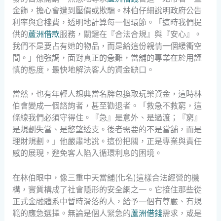
金飾，擔心會遭到壓價或欺騙。林伯仔細說明政府公告
利率與倉棧費，透明地計算每一個環節。「這時我們提
供的
蘆洲借款
服務，關鍵在『合法合規』與『安心』。
我們不是要占有她的物品，而是給這份親情一個緩衝空
間。」他強調，面對真正的急難，當舖的專業在於用謹
慎的態度，最快地解決客人的資金缺口。
當然，也有年輕人想典當名牌包換取玩樂資金，這時林
伯會變成一個諮詢者，甚至勸退者。「救急不救窮，這
條線我們必須守得住。『急』是意外、是過渡；『窮』
是規劃失當、是慾望透支。後者需要的不是當舖，而是
理財規劃。」他嚴肅地說。這份把關，正是專業與責任
感的展現，避免客人陷入循環利息的困境。
在林伯眼中，像三重中天當舖(化名)這樣合法經營的機
構，實質構成了社會隱形的安全網之一。它接住那些從
正式金融體系中暫時滑落的人，給予一個有尊嚴、有規
範的應急選擇。無論是個人緊急的
蘆洲借錢
需求，或是