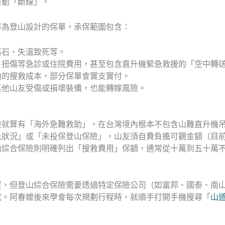
自動「斷線」。
專為登山設計的保單，承保範圍包含：
落石、失溫致死等。
、扭傷等急診或住院費用，甚至包含直升機緊急救援的「空中轉
動的搜救成本，部分保單會實支實付。
其他山友受傷或損壞裝備，也能轉嫁風險。
險就算有「海外急難救助」，在台灣境內根本不包含山難直升機
狀況」或「未投保登山保險」，山友須自費負擔可觀金額（目前
山綜合保險則明確列出「搜救費用」保額，通常從十萬到五十萬
買，但登山綜合保險需要透過特定保險公司（如富邦、國泰、南
成。阿春嬤後來學會每次規劃行程時，就順手打開手機搜尋「
山