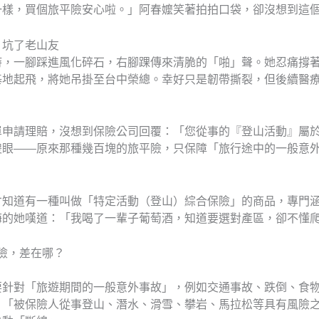
一樣，買個旅平險安心啦。」阿春嬤笑著拍拍口袋，卻沒想到這
」坑了老山友
時，一腳踩進風化碎石，右腳踝傳來清脆的「啪」聲。她忍痛撐
基地起飛，將她吊掛至台中榮總。幸好只是韌帶撕裂，但後續醫
單申請理賠，沒想到保險公司回覆：「您從事的『登山活動』屬
傻眼——原來那種幾百塊的旅平險，只保障「旅行途中的一般意
才知道有一種叫做「特定活動（登山）綜合保險」的商品，專門
悔的她嘆道：「我喝了一輩子葡萄酒，知道要選對產區，卻不懂
保險，差在哪？
要針對「旅遊期間的一般意外事故」，例如交通事故、跌倒、食
：「被保險人從事登山、潛水、滑雪、攀岩、馬拉松等具有風險