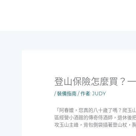
跳
至
主
要
內
容
登山保險怎麼買？
/
裝備指南
/ 作者:
JUDY
「阿春嬤，您真的八十歲了嗎？爬玉山
區經營小酒館的傳奇侍酒師，退休後
攻玉山主峰，背包側袋插著登山杖，