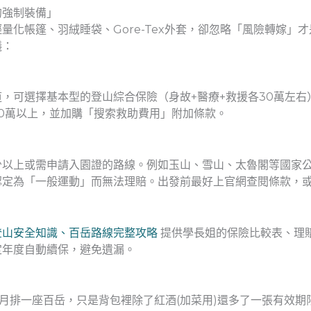
的強制裝備」
量化帳篷、羽絨睡袋、Gore-Tex外套，卻忽略「風險轉嫁」
議：
，可選擇基本型的登山綜合保險（身故+醫療+救援各30萬左
0萬以上，並加購「搜索救助費用」附加條款。
少以上或需申請入園證的路線。例如玉山、雪山、太魯閣等國家
認定為「一般運動」而無法理賠。出發前最好上官網查閱條款，
登山安全知識、百岳路線完整攻略
提供學長姐的保險比較表、理
定年度自動續保，避免遺漏。
個月排一座百岳，只是背包裡除了紅酒(加菜用)還多了一張有效