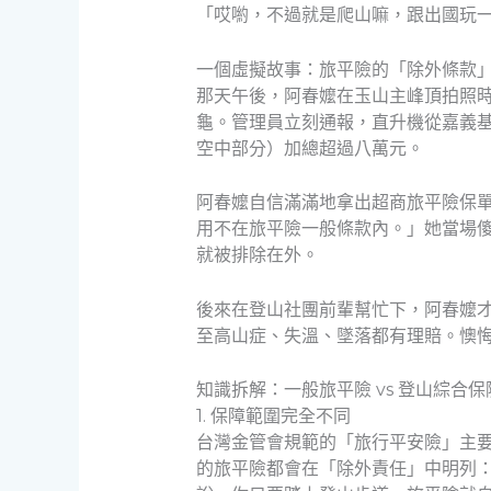
「哎喲，不過就是爬山嘛，跟出國玩
一個虛擬故事：旅平險的「除外條款
那天午後，阿春嬤在玉山主峰頂拍照
龜。管理員立刻通報，直升機從嘉義
空中部分）加總超過八萬元。
阿春嬤自信滿滿地拿出超商旅平險保
用不在旅平險一般條款內。」她當場
就被排除在外。
後來在登山社團前輩幫忙下，阿春嬤
至高山症、失溫、墜落都有理賠。懊
知識拆解：一般旅平險 vs 登山綜合
1. 保障範圍完全不同
台灣金管會規範的「旅行平安險」主
的旅平險都會在「除外責任」中明列