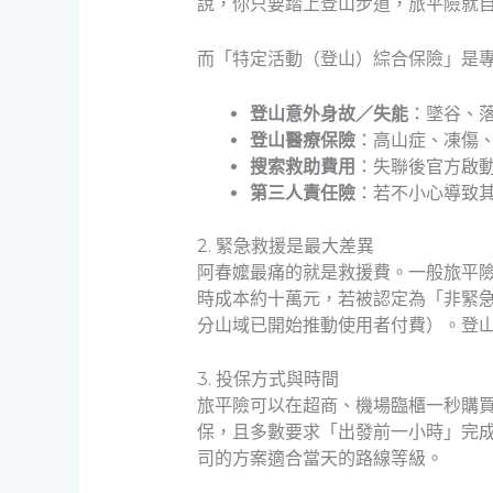
說，你只要踏上登山步道，旅平險就
而「特定活動（登山）綜合保險」是
登山意外身故／失能
：墜谷、
登山醫療保險
：高山症、凍傷
搜索救助費用
：失聯後官方啟
第三人責任險
：若不小心導致
2. 緊急救援是最大差異
阿春嬤最痛的就是救援費。一般旅平
時成本約十萬元，若被認定為「非緊急
分山域已開始推動使用者付費）。登
3. 投保方式與時間
旅平險可以在超商、機場臨櫃一秒購
保，且多數要求「出發前一小時」完
司的方案適合當天的路線等級。