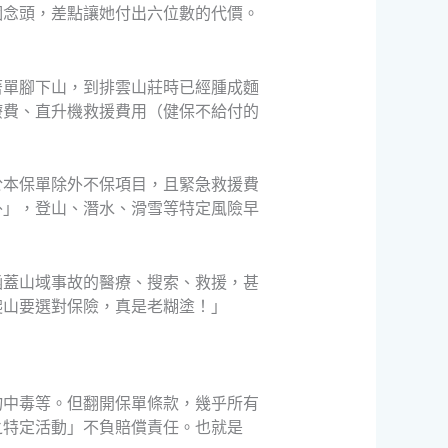
個念頭，差點讓她付出六位數的代價。
著單腳下山，到排雲山莊時已經腫成麵
療費、直升機救援費用（健保不給付的
於本保單除外不保項目，且緊急救援費
外」，登山、潛水、滑雪等特定風險早
涵蓋山域事故的醫療、搜索、救援，甚
爬山要選對保險，真是老糊塗！」
物中毒等。但翻開保單條款，幾乎所有
之特定活動」不負賠償責任。也就是