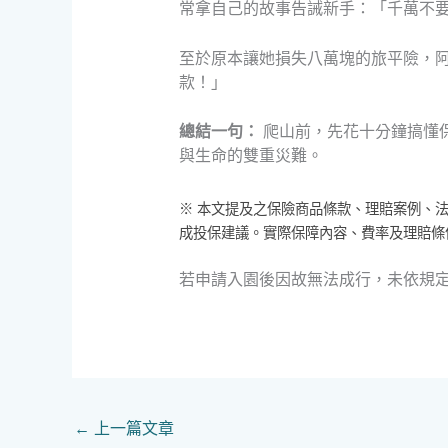
常拿自己的故事告誡新手：「千萬不
至於原本讓她損失八萬塊的旅平險，
款！」
總結一句：
爬山前，先花十分鐘搞懂
與生命的雙重災難。
※ 本文提及之保險商品條款、理賠案例、
成投保建議。實際保障內容、費率及理賠條
若申請入園後因故無法成行，未依規
←
上一篇文章