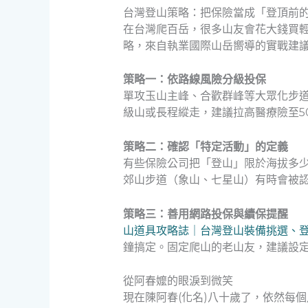
台灣登山策略：把保險當成「登頂前
在台灣爬百岳，很多山友會花大錢買輕
略，來自執業國際山岳嚮導的實戰建
策略一：依路線風險分級投保
單攻玉山主峰、合歡群峰等大眾化步道
級山或長程縱走，建議拉高醫療險至5
策略二：確認「特定活動」的定義
有些保險公司把「登山」限於海拔多
郊山步道（象山、七星山）有時會被
策略三：善用網路投保與續保提醒
山道具攻略誌｜台灣登山裝備挑選、
鐘搞定。固定爬山的老山友，建議設
從阿春嬤的眼淚到微笑
現在陳阿春(化名)八十歲了，依然每