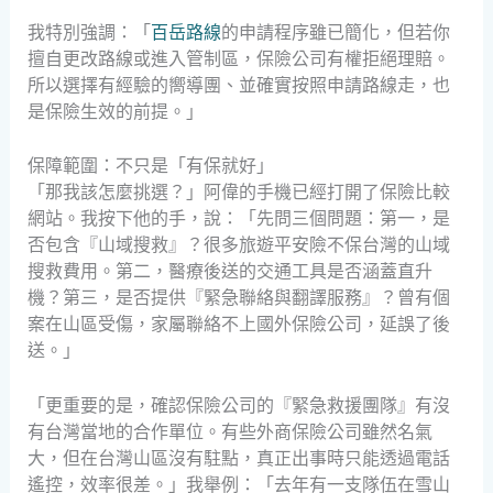
我特別強調：「
百岳路線
的申請程序雖已簡化，但若你
擅自更改路線或進入管制區，保險公司有權拒絕理賠。
所以選擇有經驗的嚮導團、並確實按照申請路線走，也
是保險生效的前提。」
保障範圍：不只是「有保就好」
「那我該怎麼挑選？」阿偉的手機已經打開了保險比較
網站。我按下他的手，說：「先問三個問題：第一，是
否包含『山域搜救』？很多旅遊平安險不保台灣的山域
搜救費用。第二，醫療後送的交通工具是否涵蓋直升
機？第三，是否提供『緊急聯絡與翻譯服務』？曾有個
案在山區受傷，家屬聯絡不上國外保險公司，延誤了後
送。」
「更重要的是，確認保險公司的『緊急救援團隊』有沒
有台灣當地的合作單位。有些外商保險公司雖然名氣
大，但在台灣山區沒有駐點，真正出事時只能透過電話
遙控，效率很差。」我舉例：「去年有一支隊伍在雪山