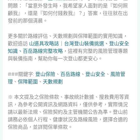
問題：「當意外發生時，我希望家人面對的是『如何照
顧我』，還是『如何付錢救我』？」答案，往往就在出
發前的那個清晨。
更多關於路線評估、天數規劃與保障範圍的實用知識，
歡迎造訪
山道具攻略誌｜台灣登山裝備挑選、登山安全
知識、百岳路線完整攻略
，這裡有完整的風險管理專題
與裝備指南，幫助你每一次登山都更安心。
###關鍵字:
登山保險
、
百岳路線
、
登山安全
、
風險管
理
、
保障範圍
、
天數規劃
※ 本文提及之保險條款、事故統計數據、搜救費用等資
訊，為參考公開資訊及網路資料，僅供參考，實際情況
請以最新法規、保險契約及主管機關公告為準。登山前
請務必依個人行程、健康狀況及路線風險，選擇合適的
保險商品，並詳閱保單條款。