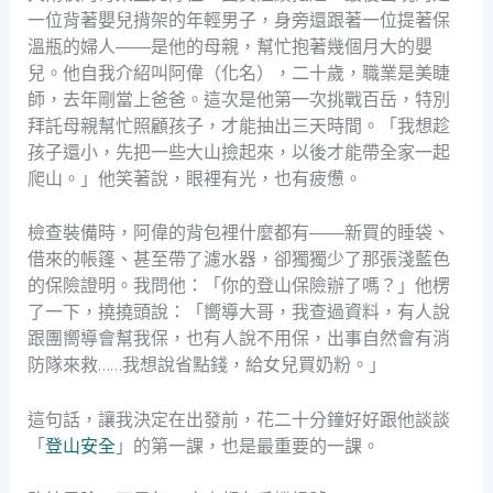
一位背著嬰兒揹架的年輕男子，身旁還跟著一位提著保
溫瓶的婦人——是他的母親，幫忙抱著幾個月大的嬰
兒。他自我介紹叫阿偉（化名），二十歲，職業是美睫
師，去年剛當上爸爸。這次是他第一次挑戰百岳，特別
拜託母親幫忙照顧孩子，才能抽出三天時間。「我想趁
孩子還小，先把一些大山撿起來，以後才能帶全家一起
爬山。」他笑著說，眼裡有光，也有疲憊。
檢查裝備時，阿偉的背包裡什麼都有——新買的睡袋、
借來的帳篷、甚至帶了濾水器，卻獨獨少了那張淺藍色
的保險證明。我問他：「你的登山保險辦了嗎？」他楞
了一下，撓撓頭說：「嚮導大哥，我查過資料，有人說
跟團嚮導會幫我保，也有人說不用保，出事自然會有消
防隊來救……我想說省點錢，給女兒買奶粉。」
這句話，讓我決定在出發前，花二十分鐘好好跟他談談
「
登山安全
」的第一課，也是最重要的一課。