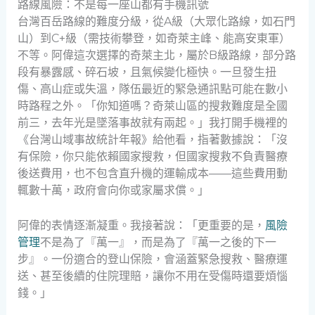
路線風險：不是每一座山都有手機訊號
台灣百岳路線的難度分級，從A級（大眾化路線，如石門
山）到C+級（需技術攀登，如奇萊主峰、能高安東軍）
不等。阿偉這次選擇的奇萊主北，屬於B級路線，部分路
段有暴露感、碎石坡，且氣候變化極快。一旦發生扭
傷、高山症或失溫，隊伍最近的緊急通訊點可能在數小
時路程之外。「你知道嗎？奇萊山區的搜救難度是全國
前三，去年光是墜落事故就有兩起。」我打開手機裡的
《台灣山域事故統計年報》給他看，指著數據說：「沒
有保險，你只能依賴國家搜救，但國家搜救不負責醫療
後送費用，也不包含直升機的運輸成本——這些費用動
輒數十萬，政府會向你或家屬求償。」
阿偉的表情逐漸凝重。我接著說：「更重要的是，
風險
管理
不是為了『萬一』，而是為了『萬一之後的下一
步』。一份適合的登山保險，會涵蓋緊急搜救、醫療運
送、甚至後續的住院理賠，讓你不用在受傷時還要煩惱
錢。」