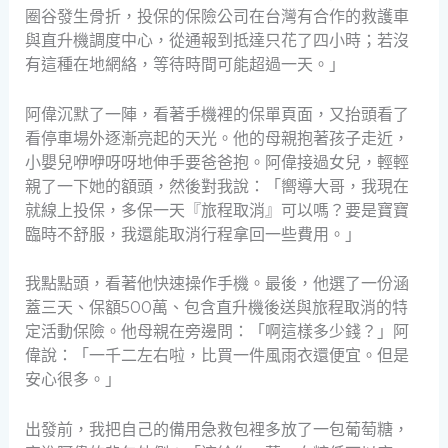
圈谷發生骨折，投保的保險公司在台灣有合作的救護車
與直升機調度中心，從通報到抵達只花了四小時；若沒
有這種在地網絡，等待時間可能超過一天。」
阿偉沉默了一陣，看著手機裡的保單頁面，又抬頭看了
看停車場外逐漸亮起的天光。他的母親抱著孩子走近，
小嬰兒咿咿呀呀地伸手要爸爸抱。阿偉接過女兒，輕輕
親了一下她的額頭，然後對我說：「嚮導大哥，我現在
就線上投保，多保一天『旅程取消』可以嗎？要是寶寶
臨時不舒服，我還能取消行程拿回一些費用。」
我點點頭，看著他快速操作手機。最後，他選了一份涵
蓋三天、保額500萬、包含直升機後送與旅程取消的特
定活動保險。他母親在旁邊問：「啊這樣多少錢？」阿
偉說：「一千二左右啦，比買一件風雨衣還便宜。但是
安心很多。」
出發前，我把自己的備用急救包裡多放了一包葡萄糖，