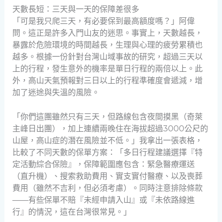
天數長短：三天與一天的保障差很多
「可是我只爬三天，有必要保到最高額度嗎？」阿偉
問。這正是許多入門山友的迷思。事實上，天數越長，
暴露於危險環境的時間越長，生理與心理的疲勞累積也
越多。根據一份針對台灣山域事故的研究，超過三天以
上的行程，發生意外的機率是單日行程的兩倍以上。此
外，高山天氣預報對三日以上的行程準確度會遞減，增
加了迷途與失溫的風險。
「你們這團雖然只有三天，但路線包含夜間摸黑（奇萊
主峰日出團），加上連續兩晚住在海拔超過3000公尺的
山屋，高山症的潛在風險並不低。」我拿出一張表格，
比較了不同天數的保單方案：「多日行程建議選擇『特
定活動綜合保險』，保障範圍應包含：緊急醫療運送
（直升機）、搜索救助費用、實支實付醫療、以及喪葬
費用（雖然不吉利，但必須考慮）。同時注意排除條款
——有些保單不賠『未經申請入山』或『未依路線進
行』的情況，這在台灣很常見。」