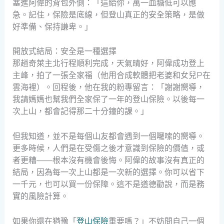
塞進阿偉的背包外側：「這給你，萬一血糖低可以應
急。記住，保險是底線，但登山真正的安全策略，是做
好準備、保持謙卑。」
開放式結局：安全是一種選擇
那趟奇萊主北行程順利完成，天氣晴好，阿偉成功登上
主峰，拍了一張全家福（他用合成軟體把老婆和女兒P在
雲海裡）。回程後，他在我的粉專留言：「謝謝嚮導，
我請媽媽也幫我們全家保了一年的登山保險。以後每一
次上山，都會記得那二十分鐘的課。」
但我知道，並不是每個山友都會遇到一個囉嗦的嚮導。
更多時候，人們是在受傷之後才意識到保險的價值，或
者更糟——根本沒有機會後悔。阿偉的故事沒有真正的
結局，因為每一次上山都是一次新的選擇。你可以省下
一千元，也可以買一份保障。這不是道德勸說，而是務
實的風險計算。
如果你還在猶豫「
登山保險
重要嗎？」不妨問自己一個