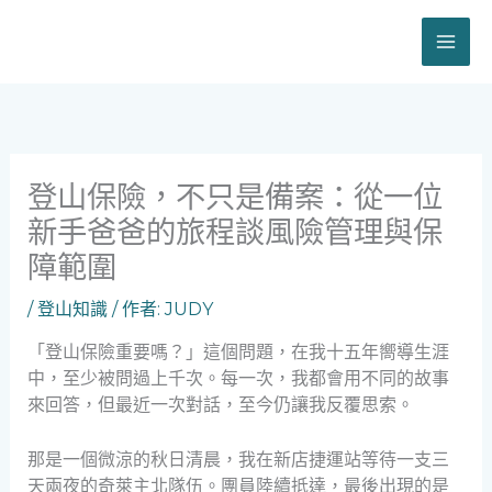
跳
至
主
要
內
容
登山保險，不只是備案：從一位
新手爸爸的旅程談風險管理與保
障範圍
/
登山知識
/ 作者:
JUDY
「登山保險重要嗎？」這個問題，在我十五年嚮導生涯
中，至少被問過上千次。每一次，我都會用不同的故事
來回答，但最近一次對話，至今仍讓我反覆思索。
那是一個微涼的秋日清晨，我在新店捷運站等待一支三
天兩夜的奇萊主北隊伍。團員陸續抵達，最後出現的是