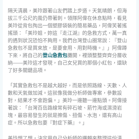
隔天清晨，美玲跟著山友們踏上步道。天氣晴朗，但海
拔三千公尺的風仍帶著刺。領隊阿偉在休息點時，看見
美玲從背包掏出一個塑膠袋裝的簡易藥品，阿偉笑著搖
搖頭：「美玲姐，妳這『走江湖』的急救方式，萬一真
的遇到狀況恐怕不夠用。我們台灣登山圈常說：『登山
急救包不是買來放，是要會用、用對時機。』」阿偉蹲
下來，將自己的
登山急救包
攤開，裡頭整整齊齊分層收
納——美玲這才發現，自己女兒買的那個小紅包，還缺
了好多關鍵品項。
「其實急救包不是越大越好，而是依照路線、天數、人
數和天氣做加減。這就像我做分析師做專案，參數設
對，結果才不會跑偏。」美玲一邊聽一邊點頭。阿偉接
著說：「台灣百岳路線常有碎石坡、箭竹海或濕滑岩
塊，最容易發生的就是擦傷、扭傷、水泡，還有高山
症。所以急救包要『對症下藥』。」
美玲想了想，決定用自己分析師的邏輯來整理這份清