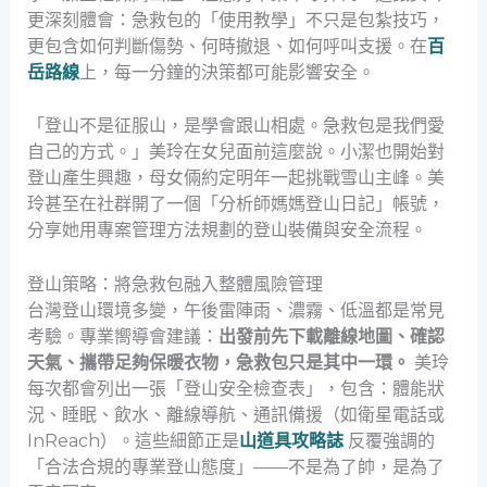
更深刻體會：急救包的「使用教學」不只是包紮技巧，
更包含如何判斷傷勢、何時撤退、如何呼叫支援。在
百
岳路線
上，每一分鐘的決策都可能影響安全。
「登山不是征服山，是學會跟山相處。急救包是我們愛
自己的方式。」美玲在女兒面前這麼說。小潔也開始對
登山產生興趣，母女倆約定明年一起挑戰雪山主峰。美
玲甚至在社群開了一個「分析師媽媽登山日記」帳號，
分享她用專案管理方法規劃的登山裝備與安全流程。
登山策略：將急救包融入整體風險管理
台灣登山環境多變，午後雷陣雨、濃霧、低溫都是常見
考驗。專業嚮導會建議：
出發前先下載離線地圖、確認
天氣、攜帶足夠保暖衣物，急救包只是其中一環。
美玲
每次都會列出一張「登山安全檢查表」，包含：體能狀
況、睡眠、飲水、離線導航、通訊備援（如衛星電話或
InReach）。這些細節正是
山道具攻略誌
反覆強調的
「合法合規的專業登山態度」——不是為了帥，是為了