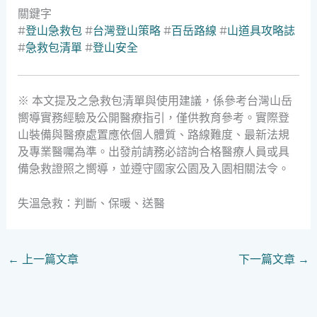
關鍵字
#
登山急救包
#
台灣登山策略
#
百岳路線
#
山道具攻略誌
#
急救包清單
#
登山安全
※ 本文提及之急救包清單與使用建議，係參考台灣山岳
嚮導實務經驗及公開醫療指引，僅供教育參考。實際登
山裝備與醫療處置應依個人體質、路線難度、最新法規
及專業醫囑為準。出發前請務必諮詢合格醫療人員或具
備急救證照之嚮導，並遵守國家公園及入園相關法令。
失溫急救：判斷、保暖、送醫
←
上一篇文章
下一篇文章
→