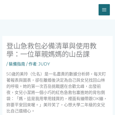
跳
至
主
要
內
容
登山急救包必備清單與使用教
學：一位單親媽媽的山岳課
/
裝備指南
/ 作者:
JUDY
50歲的美玲（化名）是一名盡責的數據分析師，每天盯
著報表與圖表，卻在離婚後決定為自己與女兒找回山林
的呼吸。她的第一次百岳挑戰選在合歡北峰，出發前
夜，女兒小潔將一個小巧的紅色急救包塞進她的背包側
袋：「媽，這是我用零用錢買的，裡面有繃帶跟OK繃，
妳要平安回來喔。」美玲笑了，心想大學二年級的女兒
比自己還細心。