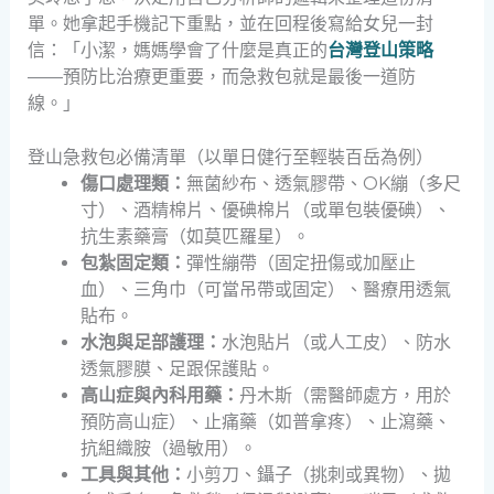
單。她拿起手機記下重點，並在回程後寫給女兒一封
信：「小潔，媽媽學會了什麼是真正的
台灣登山策略
——預防比治療更重要，而急救包就是最後一道防
線。」
登山急救包必備清單（以單日健行至輕裝百岳為例）
傷口處理類：
無菌紗布、透氣膠帶、OK繃（多尺
寸）、酒精棉片、優碘棉片（或單包裝優碘）、
抗生素藥膏（如莫匹羅星）。
包紮固定類：
彈性繃帶（固定扭傷或加壓止
血）、三角巾（可當吊帶或固定）、醫療用透氣
貼布。
水泡與足部護理：
水泡貼片（或人工皮）、防水
透氣膠膜、足跟保護貼。
高山症與內科用藥：
丹木斯（需醫師處方，用於
預防高山症）、止痛藥（如普拿疼）、止瀉藥、
抗組織胺（過敏用）。
工具與其他：
小剪刀、鑷子（挑刺或異物）、拋