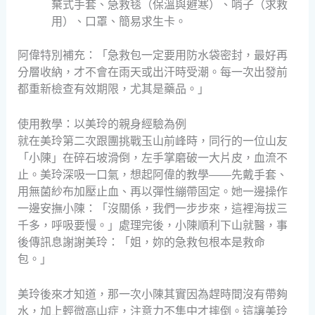
棄式手套、急救毯（保溫與避寒）、哨子（求救
用）、口罩、簡易求生卡。
阿偉特別補充：「急救包一定要用防水袋密封，最好再
分層收納，才不會在雨天或出汗時受潮。每一次出發前
都重新檢查有效期限，尤其是藥品。」
使用教學：以美玲的親身經驗為例
就在美玲第二次跟團挑戰玉山前峰時，同行的一位山友
「小陳」在碎石坡滑倒，左手掌磨破一大片皮，血流不
止。美玲深吸一口氣，想起阿偉的教學——先戴手套、
用無菌紗布加壓止血、再以彈性繃帶固定。她一邊操作
一邊安撫小陳：「沒關係，我們一步步來，這裡海拔三
千多，呼吸要慢。」處理完後，小陳順利下山就醫，事
後傳訊息謝謝美玲：「姐，妳的急救包根本是救命
包。」
美玲後來才知道，那一次小陳其實因為趕時間沒有帶夠
水，加上輕微高山症，注意力不集中才摔倒。這讓美玲