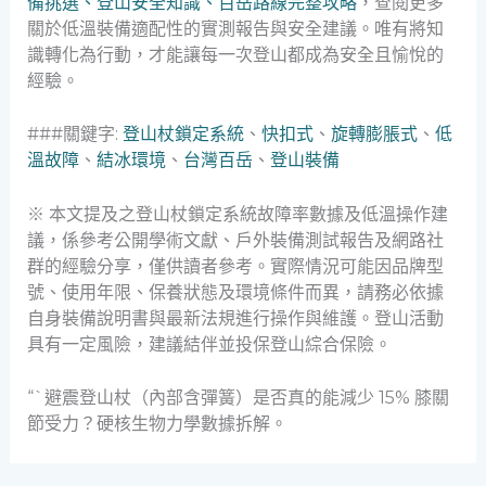
備挑選、登山安全知識、百岳路線完整攻略
，查閱更多
關於低溫裝備適配性的實測報告與安全建議。唯有將知
識轉化為行動，才能讓每一次登山都成為安全且愉悅的
經驗。
###關鍵字:
登山杖鎖定系統
、
快扣式
、
旋轉膨脹式
、
低
溫故障
、
結冰環境
、
台灣百岳
、
登山裝備
※ 本文提及之登山杖鎖定系統故障率數據及低溫操作建
議，係參考公開學術文獻、戶外裝備測試報告及網路社
群的經驗分享，僅供讀者參考。實際情況可能因品牌型
號、使用年限、保養狀態及環境條件而異，請務必依據
自身裝備說明書與最新法規進行操作與維護。登山活動
具有一定風險，建議結伴並投保登山綜合保險。
“`避震登山杖（內部含彈簧）是否真的能減少 15% 膝關
節受力？硬核生物力學數據拆解。