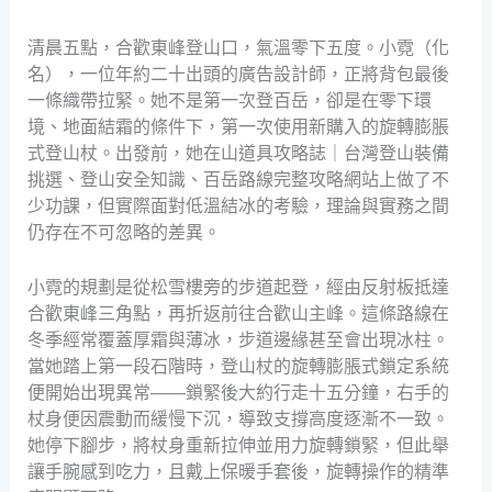
清晨五點，合歡東峰登山口，氣溫零下五度。小霓（化
名），一位年約二十出頭的廣告設計師，正將背包最後
一條織帶拉緊。她不是第一次登百岳，卻是在零下環
境、地面結霜的條件下，第一次使用新購入的旋轉膨脹
式登山杖。出發前，她在山道具攻略誌｜台灣登山裝備
挑選、登山安全知識、百岳路線完整攻略網站上做了不
少功課，但實際面對低溫結冰的考驗，理論與實務之間
仍存在不可忽略的差異。
小霓的規劃是從松雪樓旁的步道起登，經由反射板抵達
合歡東峰三角點，再折返前往合歡山主峰。這條路線在
冬季經常覆蓋厚霜與薄冰，步道邊緣甚至會出現冰柱。
當她踏上第一段石階時，登山杖的旋轉膨脹式鎖定系統
便開始出現異常——鎖緊後大約行走十五分鐘，右手的
杖身便因震動而緩慢下沉，導致支撐高度逐漸不一致。
她停下腳步，將杖身重新拉伸並用力旋轉鎖緊，但此舉
讓手腕感到吃力，且戴上保暖手套後，旋轉操作的精準