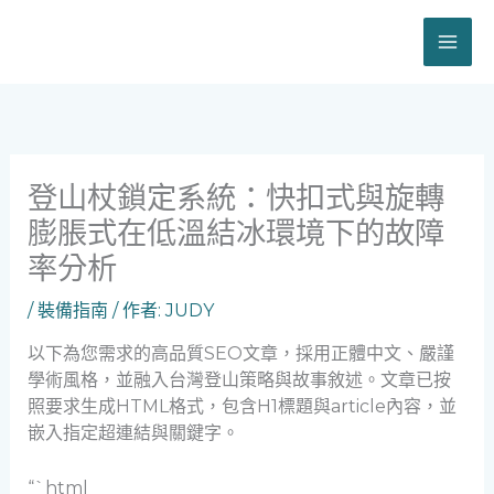
跳
至
主
要
內
容
登山杖鎖定系統：快扣式與旋轉
膨脹式在低溫結冰環境下的故障
率分析
/
裝備指南
/ 作者:
JUDY
以下為您需求的高品質SEO文章，採用正體中文、嚴謹
學術風格，並融入台灣登山策略與故事敘述。文章已按
照要求生成HTML格式，包含H1標題與article內容，並
嵌入指定超連結與關鍵字。
“`html