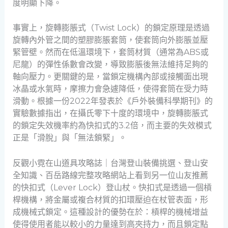
度明顯下降。
事實上，旋轉膨脹式（Twist Lock）的鎖定原理是透過
旋轉內外管之間的塑膠膨脹套筒，使套筒向外膨脹並壓
緊管壁。然而在低溫環境下，套筒材質（通常為ABS或
尼龍）的彈性係數會改變，導致膨脹後無法維持足夠的
軸向壓力。更關鍵的是，當鎖定機構內部或接觸面出現
冰晶或水氣時，摩擦力會急遽降低，使得套筒在受力時
滑動。根據一份2022年發表於《戶外裝備科學期刊》的
實驗數據指出，在攝氏零下十度的環境中，旋轉膨脹式
的鎖定失效機率約為快扣式的3.2倍，而主要的失效模式
正是「滑脫」與「無法鎖緊」。
反觀小霓在山道具攻略誌｜台灣登山裝備挑選、登山安
全知識、百岳路線完整攻略網站上看到另一位山友推薦
的快扣式（Lever Lock）登山杖。快扣式是透過一個槓
桿機構，將金屬或複合材質的扣環壓迫在杖管表面，形
成機械式鎖定。這種設計的優勢在於：槓桿的機械增益
使得使用者能以較小的力量達到高夾持力，而且鎖定點