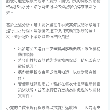
脹便可能造成鎖死或永久變形；而快扣式的開放式結構
較易排出水分，結冰時也可以透過敲擊槓桿來破除冰
殼。
基於上述分析，若山友計畫在冬季或高海拔結冰環境中
進行百岳行程，建議優先選擇快扣式鎖定系統的登山
杖，並搭配以下策略以降低故障風險：
出發前至少進行三次鎖緊與解鎖循環，確認機構
動作順暢。
將登山杖放置於睡袋或衣物內保暖，避免整夜暴
露於低溫。
攜帶備用橡皮束圈或備用扣環，以應對緊急維
修。
若使用旋轉膨脹式，務必在每次休息時重新檢查
鎖緊狀態，並考慮將套筒更換為耐低溫的矽膠材
質零件。
小霓的合歡東峰行程最終以提前折返收場——因為兩支