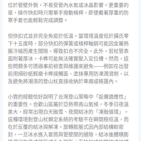
位於管壁外側，不易受管內水氣或冰晶影響。更重要的
是，操作快扣時只需單手撥動槓桿，即便戴著厚重的防
寒手套也能輕鬆完成調整。
但快扣式並非完全免疫於低溫。當環境溫度低於攝氏零
下十五度時，部分快扣的彈簧或槓桿軸銷可能因金屬熱
脹冷縮而產生間隙，導致扣合不完全。此外，若杖管表
面附著厚冰，卡榫可能無法確實壓入定位槽。然而，這
些問題多可透過事前檢查與維護來避免——例如在出發
前用細砂紙輕磨卡榫接觸面、塗抹專用防凍潤滑劑，以
及避免將潮濕的登山杖直接收納於車廂或帳篷內。
小霓的經驗恰好說明了台灣登山策略中「設備適應性」
的重要性。合歡山區屬於亞熱帶高山氣候，冬季日夜溫
差大，經常出現白天融雪、夜間結冰的「凍融循環」。
這種環境對登山杖鎖定系統的考驗不在瞬間極低溫，而
在於反覆的結冰與解凍。旋轉膨脹式因內部結構較密
封，一旦冰水進入套筒與管壁間的縫隙，結冰後體積膨