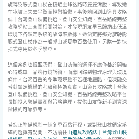
旋轉膨脹式登山杖在接近主峰岔路時雙雙滑脫，導致她
在冰坡上失去平衡而輕微擦傷。事後她回到山道具攻略
誌｜台灣登山裝備挑選、登山安全知識、百岳路線完整
攻略網站上查閱相關討論，才發現網友早已歸納出低溫
環境下各鎖定系統的故障率數據。她決定將那對旋轉膨
脹式登山杖作為一般郊山或夏季百岳使用，另購一對快
扣式專用於冬季攀登。
這個案例也提醒我們：登山裝備的選擇不應僅基於開箱
心得或單一品牌行銷話術，而應回歸到物理原理與環境
條件。台灣百岳的冬季環境雖不若極地嚴酷，但凍融交
替對鎖定機構的考驗卻極為真實。山道具攻略誌｜台灣
登山裝備挑選、登山安全知識、百岳路線完整攻略平台
長期投入裝備實測與策略整理，提供山友從新手到資深
階段的可靠參考。
若您正準備規劃一趟冬季百岳行程，或對登山杖鎖定系
統的選擇有疑問，不妨前往
山道具攻略誌｜台灣登山裝