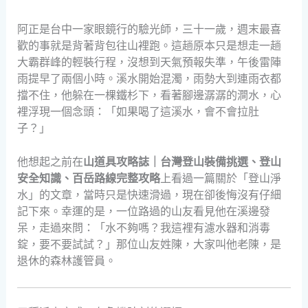
阿正是台中一家眼鏡行的驗光師，三十一歲，週末最喜
歡的事就是背著背包往山裡跑。這趟原本只是想走一趟
大霸群峰的輕裝行程，沒想到天氣預報失準，午後雷陣
雨提早了兩個小時。溪水開始混濁，雨勢大到連雨衣都
擋不住，他躲在一棵鐵杉下，看著腳邊潺潺的澗水，心
裡浮現一個念頭：「如果喝了這溪水，會不會拉肚
子？」
他想起之前在
山道具攻略誌｜台灣登山裝備挑選、登山
安全知識、百岳路線完整攻略
上看過一篇關於「登山淨
水」的文章，當時只是快速滑過，現在卻後悔沒有仔細
記下來。幸運的是，一位路過的山友看見他在溪邊發
呆，走過來問：「水不夠嗎？我這裡有濾水器和消毒
錠，要不要試試？」那位山友姓陳，大家叫他老陳，是
退休的森林護管員。