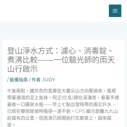
跳
至
主
要
內
容
登山淨水方式：濾心、消毒錠、
煮沸比較——一位驗光師的雨天
山行啟示
/
裝備指南
/ 作者:
JUDY
午後兩點，鐵灰色的雲層從大霸尖山方向壓過來，風裡
帶著潮濕的泥土氣味。阿正(化名)蹲在溪溝旁，看著手裡
最後一口礦泉水瓶——早上七點出發時帶的兩公升水，
已經在攀爬陡坡時喝得一滴不剩。GPS 顯示距離九九山
莊還有四公里，但雨滴已經開始打在蕨葉上，越來越
密。