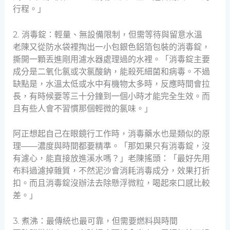
行程。」
2. 消毒錠：輕量、無設備限制，但需等待與留意水溫
老陳又從防水袋裡掏出一小包銀色鋁箔包裝的消毒錠，
撕開一顆丟進剛用濾水器處理過的水裡。「消毒錠主要
成分是二氧化氯或次氯酸鈉，能殺死細菌和病毒。不過
缺點是，水溫太低或水中有機物太多時，反應時間會拉
長，有時候要等三十分鐘到一個小時才能完全生效。而
且有些人會不習慣那個輕微的氯味。」
阿正想起自己在眼鏡行工作時，消毒藥水也是類似的原
理——濃度與時間都要精準。「那如果只有消毒錠，沒
有濾心，能直接放進溪水嗎？」老陳搖頭：「最好先用
布料過濾掉雜質，不然泥沙會消耗消毒成分，效果打折
扣。而且消毒錠沒辦法去除懸浮微粒，喝起來口感比較
差。」
3. 煮沸：最傳統也最可靠，但需要燃料與時間