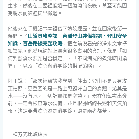
生水，然後在山屋裡度過一個腹瀉的夜晚，甚至可能因
為脫水而被迫提早撤退。
他後來在手機記事本裡寫下這段經歷，並在回家後第一
時間上了
山道具攻略誌｜台灣登山裝備挑選、登山安全
知識、百岳路線完整攻略
，把之前沒看完的淨水文章仔
細讀完。他發現網站上還有很多實用的資訊，像是「如
何判斷溪水源頭是否穩定」、「不同海拔的煮沸時間換
算」，以及「濾心與消毒錠的搭配策略」。
阿正說：「那次經驗讓我學到一件事：登山不是只有攻
頂拍照，更重要的是一路上照顧好自己的身體，尤其是
水——沒有水，一切計畫都是空談。」現在他每次出發
前，一定會檢查淨水裝備，並且根據路線長短和天氣預
報，決定要帶濾心還是消毒錠，還是兩者都帶。
三種方式比較總表