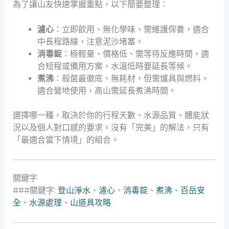
為了讓山友快速掌握重點，以下簡要整理：
濾心
：立即飲用、無化學味、需維護保養，適合
中長程路線，注意泥沙堵塞。
消毒錠
：極輕量、價格低、需等待反應時間，適
合短程或備用方案，水溫低時要延長等候。
煮沸
：殺菌最徹底、無耗材，但需爐具與燃料，
適合營地使用，高山需延長煮沸時間。
選擇哪一種，取決於你的行程天數、水源品質、體能狀
況以及個人對口感的要求。沒有「完美」的解法，只有
「最適合當下情境」的組合。
關鍵字
###關鍵字:
登山淨水
、
濾心
、
消毒錠
、
煮沸
、
百岳安
全
、
水源處理
、
山道具攻略