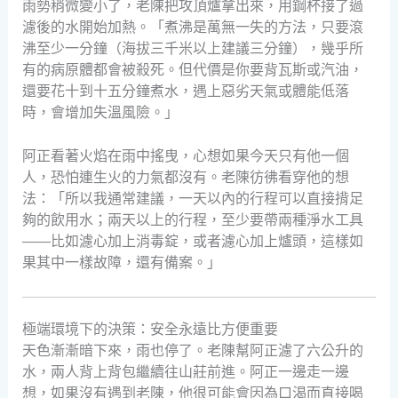
雨勢稍微變小了，老陳把攻頂爐拿出來，用鋼杯接了過
濾後的水開始加熱。「煮沸是萬無一失的方法，只要滾
沸至少一分鐘（海拔三千米以上建議三分鐘），幾乎所
有的病原體都會被殺死。但代價是你要背瓦斯或汽油，
還要花十到十五分鐘煮水，遇上惡劣天氣或體能低落
時，會增加失溫風險。」
阿正看著火焰在雨中搖曳，心想如果今天只有他一個
人，恐怕連生火的力氣都沒有。老陳彷彿看穿他的想
法：「所以我通常建議，一天以內的行程可以直接揹足
夠的飲用水；兩天以上的行程，至少要帶兩種淨水工具
——比如濾心加上消毒錠，或者濾心加上爐頭，這樣如
果其中一樣故障，還有備案。」
極端環境下的決策：安全永遠比方便重要
天色漸漸暗下來，雨也停了。老陳幫阿正濾了六公升的
水，兩人背上背包繼續往山莊前進。阿正一邊走一邊
想，如果沒有遇到老陳，他很可能會因為口渴而直接喝