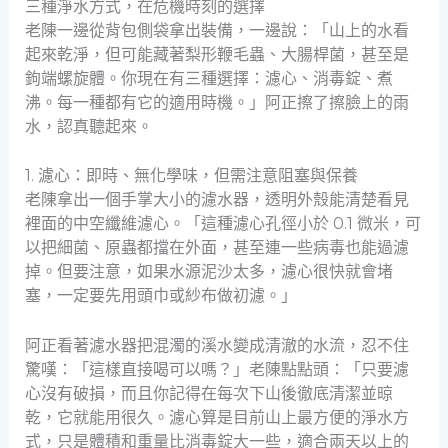
三種淨水方式，在危機時刻的選擇
老陳一邊從背包側袋拿出裝備，一邊說：「山上的水看
起來乾淨，但可能藏著梨形鞭毛蟲、大腸桿菌，甚至是
鉤端螺旋體。你現在有三種選擇：濾心、消毒錠、煮
沸。每一種都有它的適用時機。」阿正擦了擦臉上的雨
水，認真聽起來。
1. 濾心：即時、無化學味，但需注意阻塞與保養
老陳拿出一個手掌大小的濾水器，透明外殼能清楚看見
裡面的中空纖維濾心。「這種濾心孔徑小於 0.1 微米，可
以把細菌、原蟲都擋在外面，甚至連一些病毒也能過濾
掉。但要注意，如果水源泥沙太多，濾心很快就會堵
塞，一定要先用頭巾或紗布做初濾。」
阿正看著濾水器把混濁的溪水變成清澈的水流，忍不住
驚嘆：「這樣直接喝可以嗎？」老陳點點頭：「只要濾
心沒有破損，而且你記得在每次下山後徹底清潔並晾
乾，它就能用很久。濾心算是目前山上最方便的淨水方
式，只是體積和重量比消毒錠大一些，適合兩天以上的