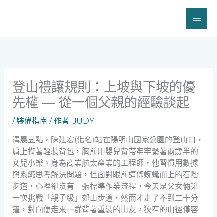
跳
至
主
要
內
容
登山禮讓規則：上坡與下坡的優
先權 — 從一個父親的經驗談起
/
裝備指南
/ 作者:
JUDY
清晨五點，陳建宏(化名)站在陽明山國家公園的登山口，
肩上揹著輕裝背包，胸前用嬰兒背帶牢牢繫著兩歲半的
女兒小樂。身為商業航太產業的工程師，他習慣用數據
與系統思考解決問題，但面對眼前這條蜿蜒而上的石階
步道，心裡卻沒有一張標準作業流程。今天是父女倆第
一次挑戰「親子級」郊山步道，然而才走了不到二十分
鐘，對向便走來一群背著重裝的山友。狹窄的山徑僅容