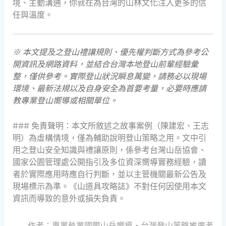
境、主動溝通，你就在為台灣的山林文化注入更多的信
任與溫度。
※ 本文提及之登山禮讓規則、優先權判斷方式為參考公
開資訊及網路資料，並結合台灣本地登山前輩經驗彙
整，僅供參考。實際登山狀況瞬息萬變，請務必以現場
環境、最新法規以及自身安全為首要考量，必要時應請
教專業登山嚮導或相關單位。
### 免責聲明：本文所敘述之故事案例（陳建宏、王志
明）為虛構情境，僅為輔助說明登山策略之用。文中引
用之登山安全知識與禮讓原則，係參考台灣山岳協會、
國家公園管理處公開指引及多位資深嚮導實務經驗，讀
者於實際應用時應自行判斷，並以主管機關最新公告及
現場標示為準。《山道具攻略誌》不對任何因使用本文
資訊而導致的意外或損失負責。
— 作者：專業執業國際山岳嚮導・台灣登山策略推廣者