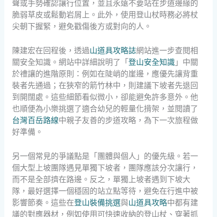
聲或手勢確認讓行位置，並且永遠不要站在步道邊緣的
脆弱草皮或鬆動岩屑上。此外，使用登山杖時務必將杖
尖朝下握緊，避免戳傷後方或對向的人。
陳建宏在回程後，透過
山道具攻略誌
網站進一步查閱相
關安全知識。網站中詳細說明了「
登山安全知識
」中關
於禮讓的進階原則：例如在陡峭的崖邊，應優先讓背重
裝者先通過；在狹窄的箭竹林中，則建議下坡者先退回
到開闊處。這些細節看似微小，卻能避免許多意外。他
也順便為小樂挑選了適合幼兒的輕量化揹架，並閱讀了
台灣百岳路線
中親子友善的步道攻略，為下一次旅程做
好準備。
另一個常見的爭議點是「團體與個人」的優先級。若一
個大型上坡團隊遇見單獨下坡者，團隊應該分次讓行，
而不是全部擠在路邊。反之，單獨上坡者遇到下坡大
隊，最好選擇一個穩固的站立點等待，避免在行進中被
影響節奏。這些在
登山裝備挑選
與
山道具攻略
中都有建
議的對應器材，例如使用可快速收納的登山杖、穿著抓