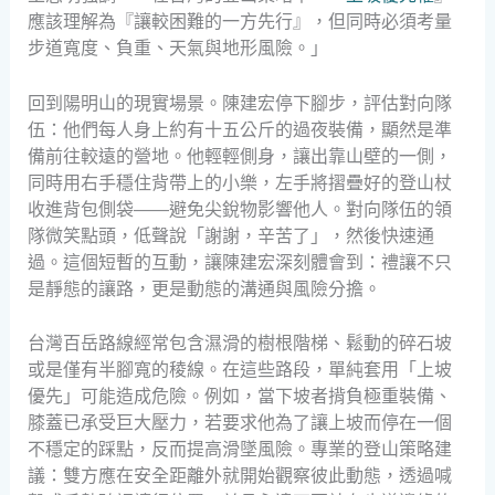
應該理解為『讓較困難的一方先行』，但同時必須考量
步道寬度、負重、天氣與地形風險。」
回到陽明山的現實場景。陳建宏停下腳步，評估對向隊
伍：他們每人身上約有十五公斤的過夜裝備，顯然是準
備前往較遠的營地。他輕輕側身，讓出靠山壁的一側，
同時用右手穩住背帶上的小樂，左手將摺疊好的登山杖
收進背包側袋——避免尖銳物影響他人。對向隊伍的領
隊微笑點頭，低聲說「謝謝，辛苦了」，然後快速通
過。這個短暫的互動，讓陳建宏深刻體會到：禮讓不只
是靜態的讓路，更是動態的溝通與風險分擔。
台灣百岳路線經常包含濕滑的樹根階梯、鬆動的碎石坡
或是僅有半腳寬的稜線。在這些路段，單純套用「上坡
優先」可能造成危險。例如，當下坡者揹負極重裝備、
膝蓋已承受巨大壓力，若要求他為了讓上坡而停在一個
不穩定的踩點，反而提高滑墜風險。專業的登山策略建
議：雙方應在安全距離外就開始觀察彼此動態，透過喊