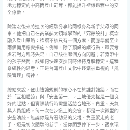
地力穩定的中高筒登山鞋等，都能提升禮讓過程中的安
全係數。
陳建宏後來將這次的經驗分享給同樣身為新手父母的同
事。他把自己在商業航太領域學到的「冗餘設計」概念
融入登山策略：禮讓不該只有一個方案，而應準備至少
兩個備用應變措施。例如，除了預設的讓行點，還要考
慮若對方臨時失足，自己該往哪個方向閃避；若背帶中
的孩子哭鬧，該如何快速安撫同時保持身體穩定。這種
系統性的思考，正是台灣登山文化中逐漸被重視的「風
險管理」精神。
總結來說，登山禮讓規則的核心不在於誰對誰錯，而在
於「互相體諒」與「安全第一」。上坡優先權是一個良
好的起點，但實際執行時需靈活結合地形、負重、天氣
與人員組成。每一次在步道上的交會，都是一次微型的
安全演練。無論你是背著幼兒的父親、負重縱走的老
手，還是初次體驗的新手，當你願意停下一步、觀察環