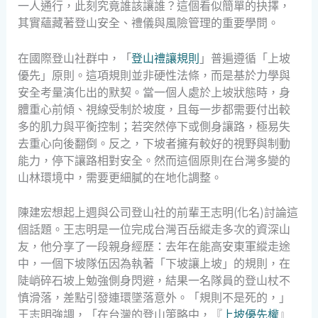
一人通行，此刻究竟誰該讓誰？這個看似簡單的抉擇，
其實蘊藏著登山安全、禮儀與風險管理的重要學問。
在國際登山社群中，「
登山禮讓規則
」普遍遵循「上坡
優先」原則。這項規則並非硬性法條，而是基於力學與
安全考量演化出的默契。當一個人處於上坡狀態時，身
體重心前傾、視線受制於坡度，且每一步都需要付出較
多的肌力與平衡控制；若突然停下或側身讓路，極易失
去重心向後翻倒。反之，下坡者擁有較好的視野與制動
能力，停下讓路相對安全。然而這個原則在台灣多變的
山林環境中，需要更細膩的在地化調整。
陳建宏想起上週與公司登山社的前輩王志明(化名)討論這
個話題。王志明是一位完成台灣百岳縱走多次的資深山
友，他分享了一段親身經歷：去年在能高安東軍縱走途
中，一個下坡隊伍因為執著「下坡讓上坡」的規則，在
陡峭碎石坡上勉強側身閃避，結果一名隊員的登山杖不
慎滑落，差點引發連環墜落意外。「規則不是死的，」
王志明強調，「在台灣的登山策略中，『
上坡優先權
』