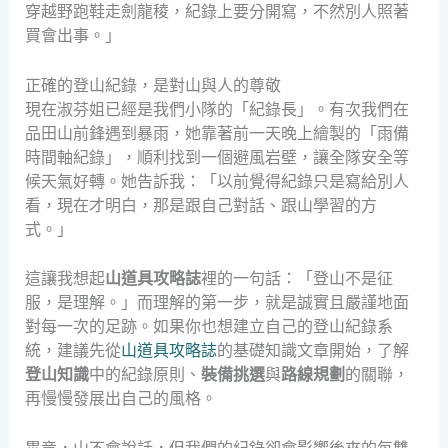
穿越野跑鞋走劍龍稜，紀錄上要分開寫，不然別人照著
買會出事。」
正確的登山紀錄，是對山與人的尊敬
現在淑芬姐已經是我們小隊的「紀錄長」。有次我們在
品田山前鋒遇到暴雨，她靠著前一天晚上繪製的「雨備
時間軸紀錄」，順利找到一個避風岩壁，讓全隊安全等
候天氣好轉。她告訴我：「以前覺得紀錄只是寫給別人
看，現在才明白，那是跟自己對話、跟山學習的方
式。」
這讓我想起
山道具攻略誌
裡的一句話：「登山不是征
服，是理解。」而理解的第一步，就是誠實且嚴謹地面
對每一次的足跡。如果你也想建立自己的登山紀錄系
統，建議先從
山道具攻略誌
的基礎知識文章開始，了解
登山知識
中的紀錄原則、
裝備挑選
與
路線規劃
的關聯，
再慢慢發展出自己的風格。