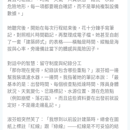
危險地形，每一項都要親自確認，而不是單純複製設備
數據。」
她聽完後，開始在每次行程結束後，花十分鐘手寫筆
記，對照相片時間戳記，再整理成電子檔。她甚至自創
了一套「建築師式」的表格——橫軸是時間、縱軸是海
拔與心率，旁邊備註當下的體感與風險因子。
對話中的智慧：留守制度與紀錄分工
「那你現在覺得，紀錄該包含哪些重點？」淑芬姐一邊
幫我裝填濾水器，一邊問。我指著她的筆記本說：「最
基本的是：出發時間、每個檢查點抵達時間、隊員身體
狀況、天氣變化、岔路標記、水源位置、潛在危險點
（例如崩壁、落石區）。而且這些資料要在出發前就設
定好，不是邊走邊亂記。」
淑芬姐突然笑了：「我想到以前設計建築時，總會在圖
紙上標註『紅線』跟『綠線』——紅線是不可妥協的結