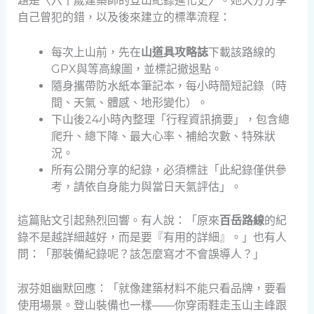
題是〈六十歲建築師的登山紀錄進化史〉。她大方分享
自己曾犯的錯，以及後來建立的標準流程：
每次上山前，先在
山道具攻略誌
下載該路線的
GPX與等高線圖，並標記撤退點。
隨身攜帶防水紙本筆記本，每小時簡短記錄（時
間、天氣、體感、地形變化）。
下山後24小時內整理「行程資訊摘要」，包含總
爬升、總下降、最大心率、補給次數、特殊狀
況。
所有公開分享的紀錄，必須標註「此紀錄僅供參
考，請依自身能力與當日天氣評估」。
這篇貼文引起熱烈回響。有人說：「原來
百岳路線
的紀
錄不是越詳細越好，而是要『有用的詳細』。」也有人
問：「那裝備紀錄呢？該怎麼寫才不會誤導人？」
淑芬姐幽默回應：「就像建築材料不能只看品牌，要看
使用場景。登山裝備也一樣——你穿雨鞋走玉山主峰跟