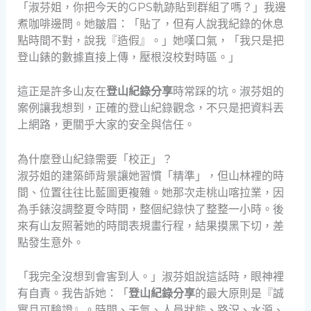
「淑芬姐，你把今天的GPS軌跡貼到群組了嗎？」我邊
煮咖啡邊問。她皺眉：「貼了，但有人說我紀錄的休息
點時間不對，說我『造假』。」她嘆口氣，「我只是把
登山錶的數據直接上傳，壓根沒校對時區。」
這正是許多山友在
登山紀錄分享
時常踩的坑。淑芬姐的
案例讓我想到，正確的登山紀錄觀念，不只是把資料丟
上網路，更關乎大家的安全與信任。
為什麼登山紀錄需要「校正」？
淑芬姐的建築師背景讓她習慣「精準」，但山林裡的時
間、位置往往比藍圖更複雜。她那次走桃山喀拉業，因
為手錶沒調整夏令時間，整個紀錄快了整整一小時。後
來有山友照著她的時間表規畫行程，結果摸黑下切，差
點發生意外。
「我完全沒想到會害到人。」淑芬姐說這話時，眼神裡
有自責。我告訴她：「
登山紀錄分享
的最大原則是『誠
實且可驗證』。時間、天氣、人員狀態、路況、水源、