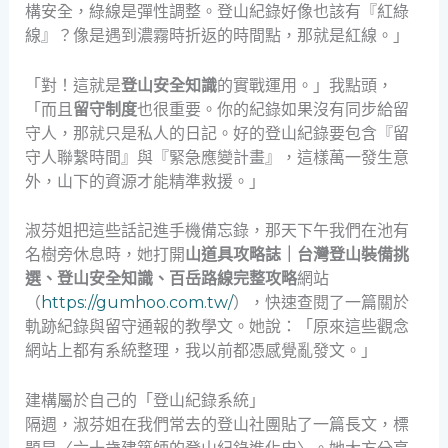
構安全，綠線是彈性調整。登山紀錄好像也該有『紅綠
線』？像是遇到濃霧時折返的時間點，那就是紅線。」
「對！這就是
登山安全知識
的實戰運用。」我點頭，
「而且
留守制度
也很重要。你的紀錄如果沒有同步給留
守人，那就只是私人的日記。好的登山紀錄要包含『留
守人聯繫時間』與『緊急應變計畫』，這樣萬一發生意
外，山下的資源才能精準救援。」
淑芬姐把這些話記進手機備忘錄，那天下午我們在池有
名樹旁休息時，她打開
山道具攻略誌｜台灣登山裝備挑
選、登山安全知識、百岳路線完整攻略
網站
（
https://gumhoo.com.tw/
），快速查閱了一篇關於
軌跡紀錄與留守通報的教學文。她說：「原來這些觀念
網站上都有系統整理，我以前都憑感覺亂發文。」
建構屬於自己的「登山紀錄系統」
隔週，淑芬姐在我們常去的登山社團貼了一篇長文，標