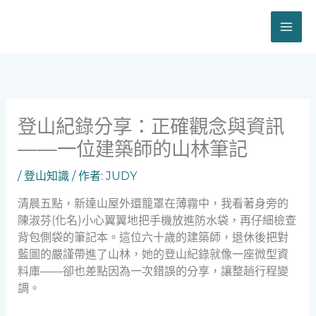
跳
至
主
要
內
容
登山紀錄分享：正確觀念與資訊
——一位建築師的山林筆記
/
登山知識
/ 作者:
JUDY
清晨五點，新達山屋外還籠罩在薄霧中，我看著身旁的
陳淑芬(化名)小心翼翼地把手機放進防水袋，再仔細檢查
背包側袋的筆記本。這位六十歲的建築師，退休後把對
藍圖的嚴謹帶進了山林，她的登山紀錄就像一座微型資
料庫——卻也差點因為一次錯誤的分享，讓整趟行程變
調。