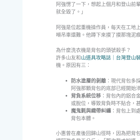
阿強愣了一下，想起上個月和登山前
就全毀了。」
阿強是位起重機操作員，每天在工地
噸吊車還難。他蹲下來摸了摸那塊泥
為什麼洗衣機是背包的頭號殺手？
許多山友和
山道具攻略誌｜台灣登山
機。原因有三：
防水塗層的剝離
：現代背包多
阿強那顆背包的底部已經開始
背負系統位移
：背包內的鋁合
或脫位，導致背負時不貼合，
魔鬼氈與織帶糾纏
：背包上到
背包本體。
小惠曾在產後回歸山徑時，因為把背