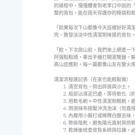
的過程中，慢慢體會到老李口中說的
整的背包，能在雨天保護你的睡袋和
「如果每次下山都像今天這樣好好清
完、散發淡淡中性清潔劑味道的背包
「欸，下次爬山前，我們來上網查一
阿強點點頭，拿出手機打開瀏覽器，輸入
高山症應對，每一篇都像山友在營火
清潔流程速記表（在家也能輕鬆做）
清空背包，倒出碎屑與沙土。
局部沾濕泥巴處，等待軟化（約
用軟毛刷＋中性清潔劑輕刷，
用濕抹布按壓沖洗泡沫（勿直
內層用小蘇打或稀釋白醋去味
懸掛陰乾，避免陽光直射與烘
乾燥後檢查背負系統與拉鍊，