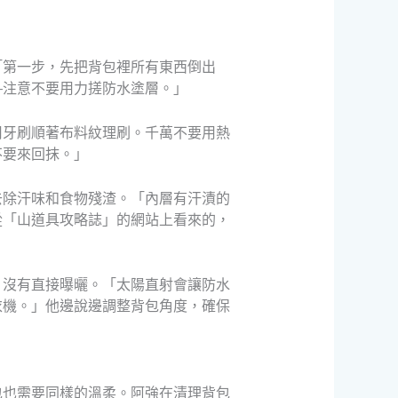
「第一步，先把背包裡所有東西倒出
—注意不要用力搓防水塗層。」
用牙刷順著布料紋理刷。千萬不要用熱
不要來回抹。」
去除汗味和食物殘渣。「內層有汗漬的
從「山道具攻略誌」的網站上看來的，
，沒有直接曝曬。「太陽直射會讓防水
衣機。」他邊說邊調整背包角度，確保
包也需要同樣的溫柔。阿強在清理背包