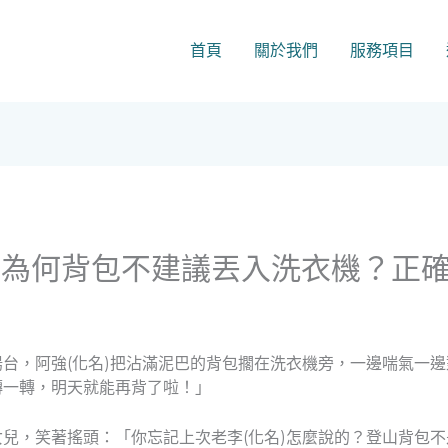
首頁
關於我們
服務項目
：為何背包不建議丟入洗衣機？正
台，阿強(化名)把沾滿泥巴的背包擱在洗衣機旁，一邊喘氣一邊
轉一轉，明天就能再背了啦！」
兒，笑著搖頭：「你忘記上次老李(化名)怎麼說的？登山背包