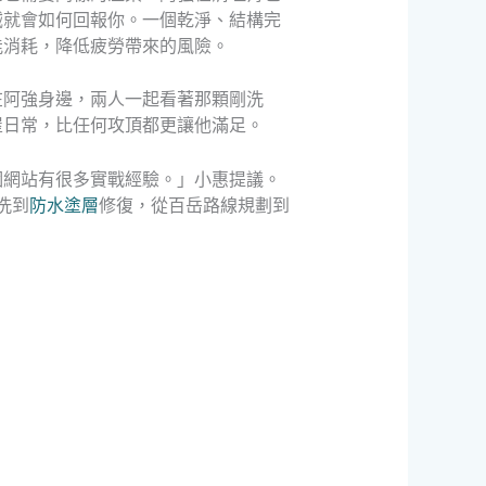
械就會如何回報你。一個乾淨、結構完
能消耗，降低疲勞帶來的風險。
在阿強身邊，兩人一起看著那顆剛洗
屋日常，比任何攻頂都更讓他滿足。
個網站有很多實戰經驗。」小惠提議。
洗到
防水塗層
修復，從百岳路線規劃到