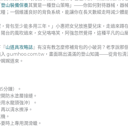
「
登山裝備保養
其實是一種登山策略」——你如何對待器械，器
乾糧；一個維護良好的背負系統，能讓你在長天數縱走時減少體
潔，背包至少能多用三年。」小惠把女兒放進嬰兒床，走過來蹲
。陽台的風吹過來，女兒咯咯笑，阿強忽然覺得，這種平凡的山
下『
山道具攻略誌
』有沒有教怎麼修補背包的小破洞？老李說那
 gumhoo.com.tw，畫面跳出滿滿的登山知識——從背包清
旁娓娓道來。
5分鐘）。
避開防水塗層接縫。
接用水龍頭強沖）。
，再以清水擦淨。
乾機。
必要時上專用潤滑蠟。