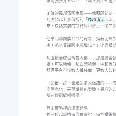
讓阿強多背五公斤。「那次我才知道
正確的局部清潔步驟——像照顧幼苗
阿強想起老李傳授的「
局部清潔
心法
來，包括夾層的餅乾屑和沙土。第二
他拿起那團髒兮兮的背包，指著泥痕
水，熱水會讓防水膠融化。」小惠點
阿強接著處理背包內部——那是最容
話，可以稀釋一點白醋噴灑，中和異
那個平台不僅教人挑裝備，更教人如
「最後一步，也是最多人做錯的——
塗層老化，甚至讓背包變脆。最好的
所有皺褶處都通風。
登山策略裡的溫柔哲學
對一位起重機操作員來說，操控鐵鎚