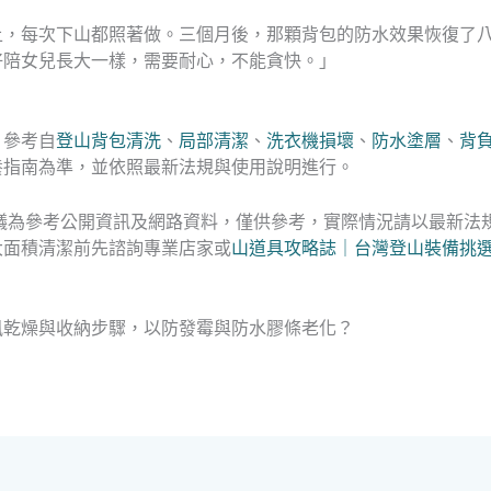
上，每次下山都照著做。三個月後，那顆背包的防水效果恢復了
好陪女兒長大一樣，需要耐心，不能貪快。」
，參考自
登山背包清洗
、
局部清潔
、
洗衣機損壞
、
防水塗層
、
背
養指南為準，並依照最新法規與使用說明進行。
議為參考公開資訊及網路資料，僅供參考，實際情況請以最新法
大面積清潔前先諮詢專業店家或
山道具攻略誌｜台灣登山裝備挑
風乾燥與收納步驟，以防發霉與防水膠條老化？