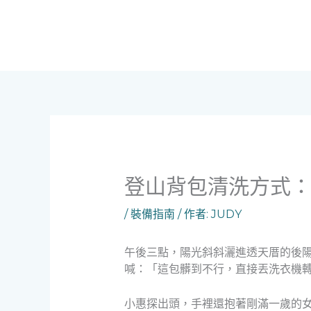
跳
至
主
要
內
容
登山背包清洗方式
/
裝備指南
/ 作者:
JUDY
午後三點，陽光斜斜灑進透天厝的後陽
喊：「這包髒到不行，直接丟洗衣機
小惠探出頭，手裡還抱著剛滿一歲的女