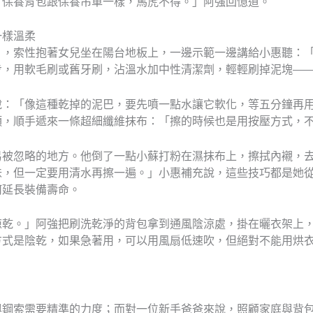
，保養背包跟保養吊車一樣，馬虎不得。」阿強回憶道。
一樣溫柔
」，索性抱著女兒坐在陽台地板上，一邊示範一邊講給小惠聽：
步，用軟毛刷或舊牙刷，沾溫水加中性清潔劑，輕輕刷掉泥塊—
說：「像這種乾掉的泥巴，要先噴一點水讓它軟化，等五分鐘再
頭，順手遞來一條超細纖維抹布：「擦的時候也是用按壓方式，
易被忽略的地方。他倒了一點小蘇打粉在濕抹布上，擦拭內襯，
味，但一定要用清水再擦一遍。」小惠補充說，這些技巧都是她
何延長裝備壽命。
晾乾。」阿強把刷洗乾淨的背包拿到通風陰涼處，掛在曬衣架上
方式是陰乾，如果急著用，可以用風扇低速吹，但絕對不能用烘
與鋼索需要精準的力度；而對一位新手爸爸來說，照顧家庭與背