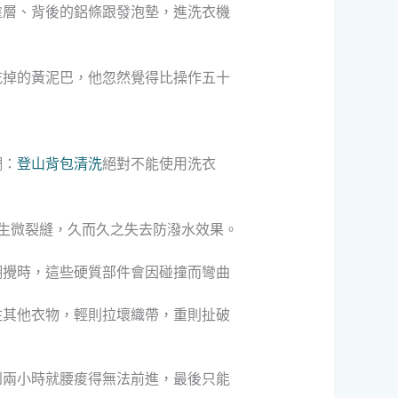
塗層、背後的鋁條跟發泡墊，進洗衣機
乾掉的黃泥巴，他忽然覺得比操作五十
調：
登山背包清洗
絕對不能使用洗衣
生微裂縫，久而久之失去防潑水效果。
翻攪時，這些硬質部件會因碰撞而彎曲
住其他衣物，輕則拉壞織帶，重則扯破
到兩小時就腰痠得無法前進，最後只能