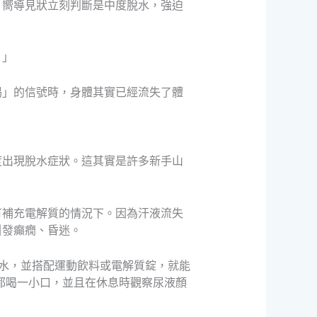
。嚮導見狀立刻判斷是中度脫水，強迫
。」
渴」的信號時，身體其實已經流失了體
度出現脫水症狀。這其實是許多新手山
有補充電解質的情況下。因為汗液流失
引發癲癇、昏迷。
的水，並搭配運動飲料或電解質錠，就能
都喝一小口，並且在休息時觀察尿液顏