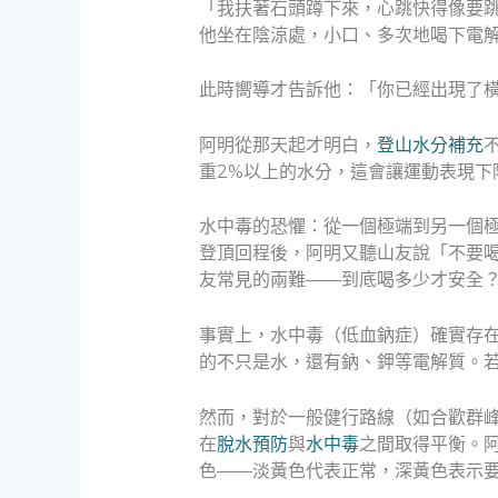
「我扶著石頭蹲下來，心跳快得像要
他坐在陰涼處，小口、多次地喝下電
此時嚮導才告訴他：「你已經出現了
阿明從那天起才明白，
登山水分補充
重2%以上的水分，這會讓運動表現下
水中毒的恐懼：從一個極端到另一個
登頂回程後，阿明又聽山友說「不要
友常見的兩難——到底喝多少才安全
事實上，水中毒（低血鈉症）確實存
的不只是水，還有鈉、鉀等電解質。
然而，對於一般健行路線（如合歡群峰、
在
脫水預防
與
水中毒
之間取得平衡。
色——淡黃色代表正常，深黃色表示