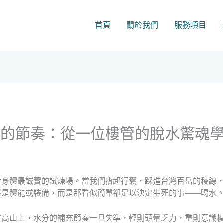
首頁
關於我們
服務項目
充的節奏：從一位樓管的脫水驚魂
對身體最誠實的試煉場。當我們揹起行囊，踩進台灣百岳的稜線
不是體能或裝備，而是那看似簡單卻足以決定生死的事——喝水
在高山上，水分的補充節奏一旦失準，輕則頭暈乏力，重則意識