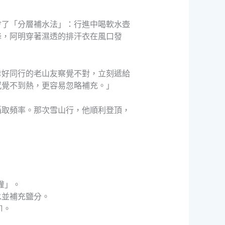
會了「分層補水法」：行進中喝軟水壺
降，阿明穿著濕透的排汗衣在風口發
幸好同行的老山友察覺不對，立刻遞給
感覺不到熱，更容易忽略補充。」
攝取頻率。那次雪山行，他順利登頂，
灌」。
水並補充鹽分。
1。