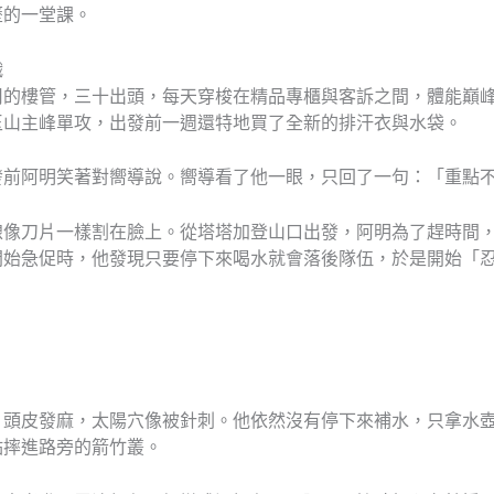
歷的一堂課。
織
司的樓管，三十出頭，每天穿梭在精品專櫃與客訴之間，體能巔
玉山主峰單攻，出發前一週還特地買了全新的排汗衣與水袋。
發前阿明笑著對嚮導說。嚮導看了他一眼，只回了一句：「重點
線像刀片一樣割在臉上。從塔塔加登山口出發，阿明為了趕時間
開始急促時，他發現只要停下來喝水就會落後隊伍，於是開始「
」
，頭皮發麻，太陽穴像被針刺。他依然沒有停下來補水，只拿水
點摔進路旁的箭竹叢。