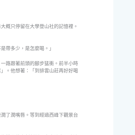
峰大概只停留在大學登山社的記憶裡。
不是帶多少，是怎麼喝。」
，一路跟著前頭的腳步猛衝。前半小時
忍」。他想著：「到排雲山莊再好好喝
壺潤了潤嘴唇。等到經過西峰下觀景台