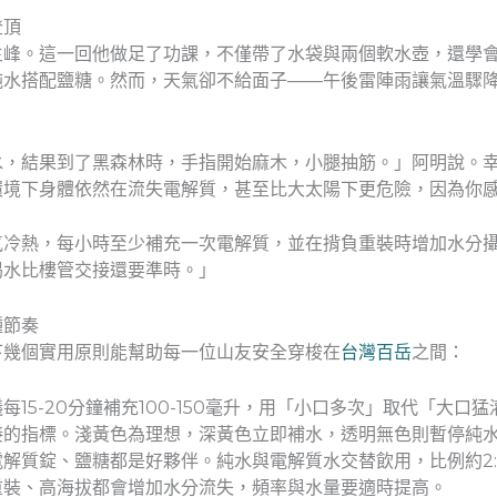
登頂
主峰。這一回他做足了功課，不僅帶了水袋與兩個軟水壺，還學
純水搭配鹽糖。然而，天氣卻不給面子——午後雷陣雨讓氣溫驟
。
水，結果到了黑森林時，手指開始麻木，小腿抽筋。」阿明說。
環境下身體依然在流失電解質，甚至比大太陽下更危險，因為你
氣冷熱，每小時至少補充一次電解質，並在揹負重裝時增加水分
喝水比樓管交接還要準時。」
種節奏
下幾個實用原則能幫助每一位山友安全穿梭在
台灣百岳
之間：
每15-20分鐘補充100-150毫升，用「小口多次」取代「大口猛
接的指標。淺黃色為理想，深黃色立即補水，透明無色則暫停純
解質錠、鹽糖都是好夥伴。純水與電解質水交替飲用，比例約2:
重裝、高海拔都會增加水分流失，頻率與水量要適時提高。