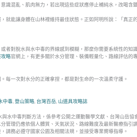
、意識混亂、肌肉無力，若出現這些症狀應停止補純水，改喝含
慣，就能讓身體在山林裡維持最佳狀態。正如阿明所說：「真正
，或者對脫水與水中毒的界線感到模糊，那麼你需要系統性的知
整攻略
官網上，有更多關於水分管理、裝備輕量化、路線評估的
個。每一次對水分的正確拿捏，都是對生命的一次溫柔守護。
水中毒
,
登山策略
,
台灣百岳
,
山道具攻略誌
水與水中毒判斷方法，係參考公開之運動醫學文獻、台灣山岳協
水分管理仍應依個人體質、天氣狀況、路線難度及最新醫療指引
險，請務必遵守國家公園及相關法規，並接受專業嚮導指導。