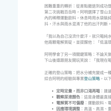
困難重重的轉折：從差點撤退到成功
第二次挑戰百岳時，阿明選擇了雪山
內的稀釋運動飲料，休息時用水袋裝
抖，汗水與雨水混淆了他的出汗判斷
「我以為自己沒流什麼汗，就只喝純
他兩顆電解質碇，並提醒他：「低溫
阿明學會了另一項關鍵策略：不論天
下山後還跟朋友開玩笑說：「我現在
正確的登山策略：把水分補充變成一
綜合阿明的經驗與專業
登山策略
，以
定時定量，而非口渴再喝
：建議
觀察尿液顏色
：這是身體最直
電解質不可偏廢
：運動飲料、電
因應環境調整
：高溫、高濕、