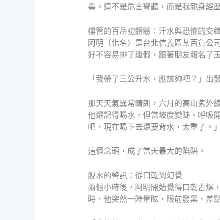
毒。這不是危言聳聽，而是我親身經
樓管的百岳初體驗：汗水與恐懼的交
阿明（化名）是台北信義區某百貨公
好不容易排了連假，跟著朋友報名了
「我帶了三公升水，應該夠吧？」出
那天天氣異常晴朗，六月的高山紫外
他還記得喝水，但當坡度變陡、呼吸
吧，現在喝下去還要背水，太重了。
這個念頭，成了當天最大的陷阱。
脫水的警訊：從口乾到幻覺
兩個小時後，阿明開始覺得口乾舌燥
時，他突然一陣暈眩，眼前發黑，差