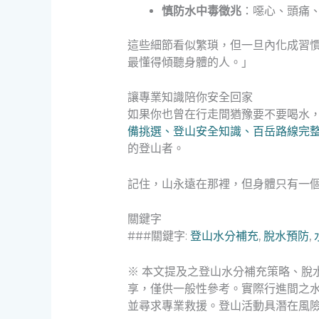
慎防水中毒徵兆
：噁心、頭痛
這些細節看似繁瑣，但一旦內化成習
最懂得傾聽身體的人。」
讓專業知識陪你安全回家
如果你也曾在行走間猶豫要不要喝水
備挑選、登山安全知識、百岳路線完
的登山者。
記住，山永遠在那裡，但身體只有一
關鍵字
###關鍵字:
登山水分補充
,
脫水預防
,
※ 本文提及之登山水分補充策略、脫
享，僅供一般性參考。實際行進間之
並尋求專業救援。登山活動具潛在風