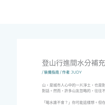
跳
至
主
要
內
容
登山行進間水分補
/
裝備指南
/ 作者:
JUDY
山，是城市人心中的一片淨土，也是
對話。然而，許多山友忽略的，往往
「喝水誰不會？」你可能這樣想。但