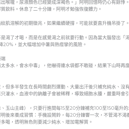
跳出喉嚨，尿液顏色已經變成深褐色。」阿明回憶時仍心有餘悸
解質飲料。休息了二十分鐘，阿明才勉強恢復體力。
橫紋肌溶解的初期徵兆，如果繼續硬撐，可能就要直升機吊掛了
不是渴了才喝，而是在感覺渴之前就要行動。因為當大腦發出「
降20%，並大幅增加中暑與熱痙攣的風險。
極端
喝太多水，會水中毒」，他嚇得連水袋都不敢碰，結果下山時再
？
在，但多半發生在長時間劇烈運動、大量出汗後只補充純水、沒
若只灌水，血液中的鈉離子會被稀釋，導致細胞水腫，嚴重時會
玉山主峰），只要行進間每15至20分鐘補充100至150毫升
阿明後來養成習慣：手機設鬧鈴，每20分鐘響一次，不管渴不渴
要多喝，透明無色則要減少純水、增加電解質。