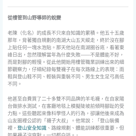
從樓管到山野導師的蛻變
老陳（化名）的成長不只來自知識的累積。他五十五歲
那年，背著獨自規劃的南湖大山五天縱走，終於沒在腳
上貼任何一塊水泡貼。那天他站在南湖圈谷底，看著東
峰日出，忽然理解當年為什麼失敗——不是體能不好，
而是對腳的輕慢。從此他開始用樓管職業訓練出來的細
節觀察力，仔細紀錄每雙襪子在每次路線上的表現：雨
鞋與登山鞋不同、輕裝與重裝不同、男生女生足弓高低
不同。
他甚至自費買了二十多雙不同品牌的羊毛襪，在自家陽
台做排水測試，在客廳地毯上模擬陡坡前傾時腳趾的受
力點。這些聽起來像科學怪人的行為，卻讓他後來成為
山友圈裡公認的「襪子大叔」。他常說：「登山裝備
裡，
登山安全知識
、路線規劃、體能訓練都很重要，但
如果襪子沒穿對，一切都白談。」