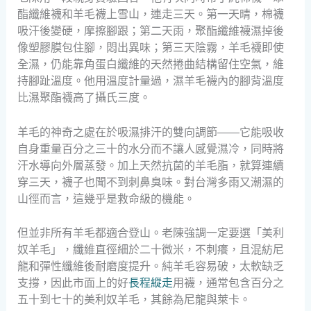
酯纖維襪和羊毛襪上雪山，連走三天。第一天晴，棉襪
吸汗後變硬，摩擦腳跟；第二天雨，聚酯纖維襪濕掉後
像塑膠膜包住腳，悶出異味；第三天陰霧，羊毛襪即使
全濕，仍能靠角蛋白纖維的天然捲曲結構留住空氣，維
持腳趾溫度。他用溫度計量過，濕羊毛襪內的腳背溫度
比濕聚酯襪高了攝氏三度。
羊毛的神奇之處在於吸濕排汗的雙向調節——它能吸收
自身重量百分之三十的水分而不讓人感覺濕冷，同時將
汗水導向外層蒸發。加上天然抗菌的羊毛脂，就算連續
穿三天，襪子也聞不到刺鼻臭味。對台灣多雨又潮濕的
山徑而言，這幾乎是救命級的機能。
但並非所有羊毛都適合登山。老陳強調一定要選「美利
奴羊毛」，纖維直徑細於二十微米，不刺癢，且混紡尼
龍和彈性纖維後耐磨度提升。純羊毛容易破，太軟缺乏
支撐，因此市面上的好
長程縱走
用襪，通常包含百分之
五十到七十的美利奴羊毛，其餘為尼龍與萊卡。