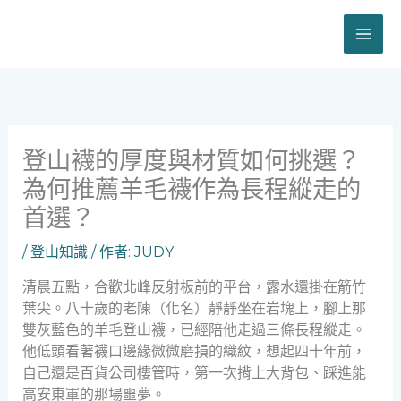
跳
至
主
要
內
容
登山襪的厚度與材質如何挑選？
為何推薦羊毛襪作為長程縱走的
首選？
/
登山知識
/ 作者:
JUDY
清晨五點，合歡北峰反射板前的平台，露水還掛在箭竹
葉尖。八十歲的老陳（化名）靜靜坐在岩塊上，腳上那
雙灰藍色的羊毛登山襪，已經陪他走過三條長程縱走。
他低頭看著襪口邊緣微微磨損的織紋，想起四十年前，
自己還是百貨公司樓管時，第一次揹上大背包、踩進能
高安東軍的那場噩夢。