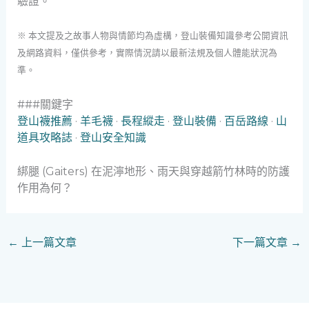
驗證。
※ 本文提及之故事人物與情節均為虛構，登山裝備知識參考公開資訊
及網路資料，僅供參考，實際情況請以最新法規及個人體能狀況為
準。
###關鍵字
登山襪推薦
·
羊毛襪
·
長程縱走
·
登山裝備
·
百岳路線
·
山
道具攻略誌
·
登山安全知識
綁腿 (Gaiters) 在泥濘地形、雨天與穿越箭竹林時的防護
作用為何？
←
上一篇文章
下一篇文章
→