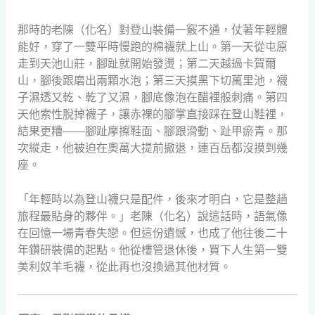
那時的老陳（化名）對登山裝備一竅不通，仗著年輕體
能好，穿了一雙平時慢跑的棉襪就上山。第一天從屯原
走到天池山莊，腳趾就開始發燙；第二天越過卡賀爾
山，腳後跟磨出兩顆水泡；第三天摸黑下切萬里池，襪
子濕透又乾、乾了又濕，腳底像泡在醋裡般刺痛。第四
天他索性脫掉襪子，讓赤裸的腳掌直接踩在登山鞋裡，
結果更糟——腳趾摩擦鞋面、腳跟滑動、趾甲瘀青。那
次縱走，他被迫在奧萬大提前撤退，連百岳都沒摸到幾
座。
「年輕時以為登山襪只是配件，後來才明白，它是整趟
旅程最貼身的夥伴。」老陳（化名）說這話時，語氣像
在回憶一場青春失戀。但這份遺憾，也成了他往後二十
年鑽研裝備的起點。他從樓管退休後，買下人生第一雙
美利奴羊毛襪，從此再也沒換過其他材質。