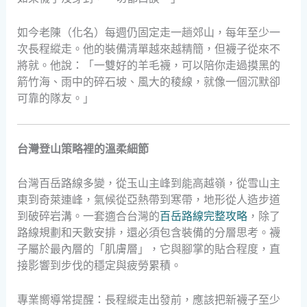
如今老陳（化名）每週仍固定走一趟郊山，每年至少一
次長程縱走。他的裝備清單越來越精簡，但襪子從來不
將就。他說：「一雙好的羊毛襪，可以陪你走過摸黑的
箭竹海、雨中的碎石坡、風大的稜線，就像一個沉默卻
可靠的隊友。」
台灣登山策略裡的溫柔細節
台灣百岳路線多變，從玉山主峰到能高越嶺，從雪山主
東到奇萊連峰，氣候從亞熱帶到寒帶，地形從人造步道
到破碎岩溝。一套適合台灣的
百岳路線完整攻略
，除了
路線規劃和天數安排，還必須包含裝備的分層思考。襪
子屬於最內層的「肌膚層」，它與腳掌的貼合程度，直
接影響到步伐的穩定與疲勞累積。
專業嚮導常提醒：長程縱走出發前，應該把新襪子至少