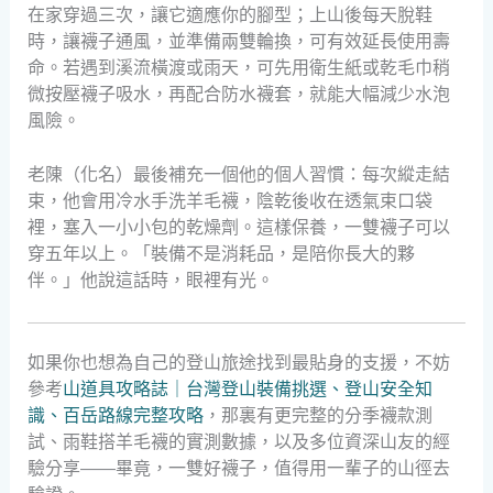
在家穿過三次，讓它適應你的腳型；上山後每天脫鞋
時，讓襪子通風，並準備兩雙輪換，可有效延長使用壽
命。若遇到溪流橫渡或雨天，可先用衛生紙或乾毛巾稍
微按壓襪子吸水，再配合防水襪套，就能大幅減少水泡
風險。
老陳（化名）最後補充一個他的個人習慣：每次縱走結
束，他會用冷水手洗羊毛襪，陰乾後收在透氣束口袋
裡，塞入一小小包的乾燥劑。這樣保養，一雙襪子可以
穿五年以上。「裝備不是消耗品，是陪你長大的夥
伴。」他說這話時，眼裡有光。
如果你也想為自己的登山旅途找到最貼身的支援，不妨
參考
山道具攻略誌｜台灣登山裝備挑選、登山安全知
識、百岳路線完整攻略
，那裏有更完整的分季襪款測
試、雨鞋搭羊毛襪的實測數據，以及多位資深山友的經
驗分享——畢竟，一雙好襪子，值得用一輩子的山徑去