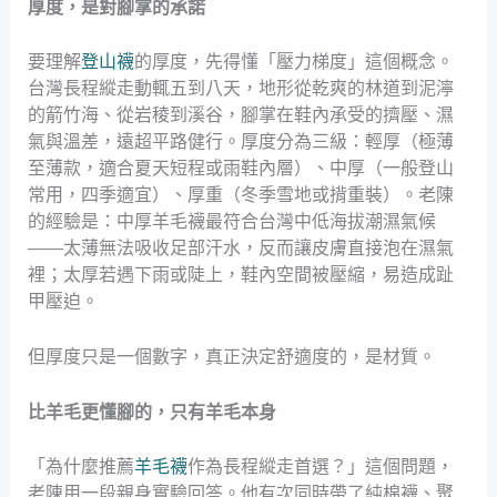
厚度，是對腳掌的承諾
要理解
登山襪
的厚度，先得懂「壓力梯度」這個概念。
台灣長程縱走動輒五到八天，地形從乾爽的林道到泥濘
的箭竹海、從岩稜到溪谷，腳掌在鞋內承受的擠壓、濕
氣與溫差，遠超平路健行。厚度分為三級：輕厚（極薄
至薄款，適合夏天短程或雨鞋內層）、中厚（一般登山
常用，四季適宜）、厚重（冬季雪地或揹重裝）。老陳
的經驗是：中厚羊毛襪最符合台灣中低海拔潮濕氣候
——太薄無法吸收足部汗水，反而讓皮膚直接泡在濕氣
裡；太厚若遇下雨或陡上，鞋內空間被壓縮，易造成趾
甲壓迫。
但厚度只是一個數字，真正決定舒適度的，是材質。
比羊毛更懂腳的，只有羊毛本身
「為什麼推薦
羊毛襪
作為長程縱走首選？」這個問題，
老陳用一段親身實驗回答。他有次同時帶了純棉襪、聚