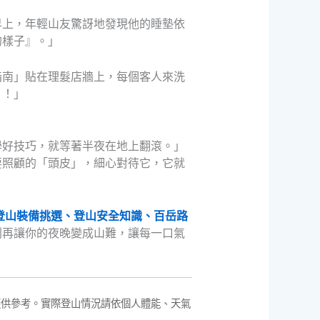
早上，年輕山友驚訝地發現他的睡墊依
的樣子』。」
指南」貼在理髮店牆上，每個客人來洗
』！」
學好技巧，就等著半夜在地上翻滾。」
要照顧的「頭皮」，細心對待它，它就
登山裝備挑選、登山安全知識、百岳路
別再讓你的夜晚變成山難，讓每一口氣
僅供參考。實際登山情況請依個人體能、天氣