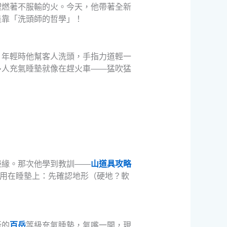
裡燃著不服輸的火。今天，他帶著全新
是靠「洗頭師的哲學」！
」年輕時他幫客人洗頭，手指力道輕一
多人充氣睡墊就像在趕火車——猛吹猛
」
邊緣。那次他學到教訓——
山道具攻略
用在睡墊上：先確認地形（硬地？軟
新的
百岳
等級充氣睡墊，氣嘴一開，現