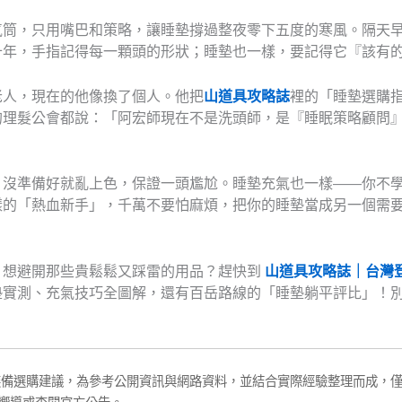
氣筒，只用嘴巴和策略，讓睡墊撐過整夜零下五度的寒風。隔天
十年，手指記得每一顆頭的形狀；睡墊也一樣，要記得它『該有
老人，現在的他像換了個人。他把
山道具攻略誌
裡的「睡墊選購
的理髮公會都說：「阿宏師現在不是洗頭師，是『睡眠策略顧問
，沒準備好就亂上色，保證一頭尷尬。睡墊充氣也一樣——你不
樣的「熱血新手」，千萬不要怕麻煩，把你的睡墊當成另一個需
？想避開那些貴鬆鬆又踩雷的用品？趕快到
山道具攻略誌｜台灣
墊實測、充氣技巧全圖解，還有百岳路線的「睡墊躺平評比」！
裝備選購建議，為參考公開資訊與網路資料，並結合實際經驗整理而成，