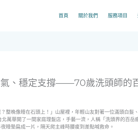
首頁
關於我們
服務項目
氣、穩定支撐——70歲洗頭師的
樣？整晚像睡在石頭上！」山屋裡，年輕山友對著一位滿頭白髮
台北萬華開了一間家庭理髮店，手藝一流，人稱「洗頭界的百岳
半夜睡墊扁成一片，隔天爬主峰時腰痠到差點喊救命。