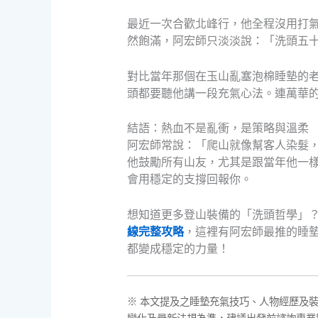
最近一次合歡北峰行，他全程沒用打
然飽滿，阿宏師只淡淡說：「洗頭五
對比當年那個在玉山亂塞泡棉睡墊的
頭都要聽他講一段充氣心法。連萬華
結語：熱血不是亂衝，是策略與溫柔
阿宏師常說：「爬山就像幫客人染髮
他鼓勵所有山友，尤其是跟當年他一
會用穩定的支撐回報你。
想知道更多登山裝備的「洗頭哲學」
線完整攻略
，這裡有阿宏師最推的睡
都變成穩定的力量！
※ 本文提及之睡墊充氣技巧、人物經歷及