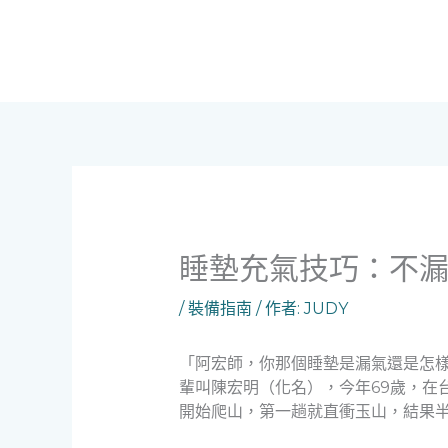
跳
至
主
要
內
容
睡墊充氣技巧：不漏
/
裝備指南
/ 作者:
JUDY
「阿宏師，你那個睡墊是漏氣還是怎
輩叫陳宏明（化名），今年69歲，在
開始爬山，第一趟就直衝玉山，結果