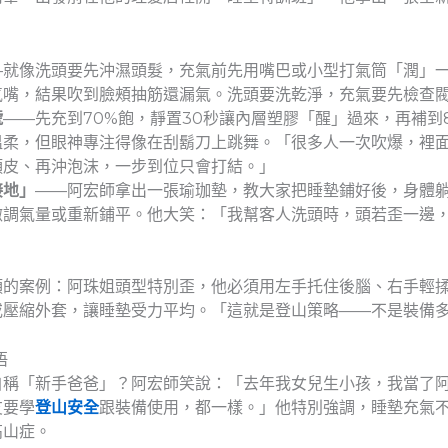
—就像洗頭要先沖濕頭髮，充氣前先用嘴巴或小型打氣筒「潤」
氣嘴，結果吹到臉頰抽筋還漏氣。洗頭要洗乾淨，充氣要先檢查
號
——先充到70%飽，靜置30秒讓內層塑膠「醒」過來，再補到
溫柔，但眼神專注得像在刮鬍刀上跳舞。「很多人一次吹爆，裡
頭皮、再沖泡沫，一步到位只會打結。」
接地」
——阿宏師拿出一張瑜珈墊，教大家把睡墊鋪好後，身體
微調氣量或重新鋪平。他大笑：「我幫客人洗頭時，頭若歪一邊
頭的案例：阿珠姐頭型特別歪，他必須用左手托住後腦、右手輕
或壓縮外套，讓睡墊受力平均。「這就是登山策略——不是裝備
悟
自稱「新手爸爸」？阿宏師笑說：「去年我女兒生小孩，我當了
友要學
登山安全
跟裝備使用，都一樣。」他特別強調，睡墊充氣
高山症。