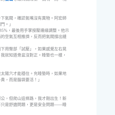
一下氣閥，確認氣嘴沒有異物。阿宏師
閥門。」
85%，最後用手掌按壓邊緣調整。他示
面的空氣互相推擠，反而把氣閥撐出縫
躺下用臀部「試壓」，如果感覺左右晃
，我就知道骨盆沒對正。睡墊也一樣，
揉太陽穴才能穩住。充睡墊時，如果地
多貴，而是腦袋要活！」
阿公，但爬山這條路，我才剛出生！新
不只是舒適問題，更是安全問題——睡