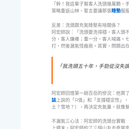
「幹！我這輩子幫客人洗頭幾萬顆，
策略重返山林，誓言要讓那張
睡墊
服
反差：洗頭跟充氣睡墊有啥關係？
阿宏師說：「洗頭要洗得穩，客人頭
分，客人嫌癢；重一分，客人喊痛。
打，然後漏氣怪廠商。其實，問題出
「我洗頭五十年，手勁從沒失
阿宏師回憶第一趟百岳的慘況：他買
誌
上說的「R值」和「支撐穩定性」
土？雪地？），再決定充氣量。就像
不漏氣三心法：阿宏師的洗頭台實戰
上週末，阿宏師約了三個山友去奇萊