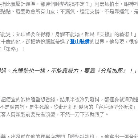
手指比氣壓計還準，卻連個睡墊都搞不定？」阿宏師拍桌，眼神
服貼貼，還要教會所有山友：不漏氣、穩定支撐，不是靠運氣，
不能晃；充睡墊要充得穩，身體不能塌。都是『支撐』的藝術！
七十歲的他，卻把這份細膩帶進了
登山裝備
的世界。他發現，很
在「策略」！
誤過。充睡墊也一樣，不能靠蠻力，要靠『分段加壓』！
了超便宜的泡棉睡墊想省錢，結果半夜冷到發抖，翻個身就滑到
，不是廣告詞，是生死線。從此他把理髮店的「客戶頭型分析法」
幫客人剪頭髮前要先看頭型，不然一刀下去就毀了。
南華，出發前在他的理髮店裡開「睡墊特訓班」。他拿出一張全