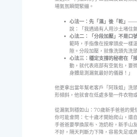
場氣氛瞬間緊繃。
心法一：先「濕」後「乾」
—
說：「我遇過有人用沙土堵住
心法二：「分段加壓」不是口
範時，手指像在按摩頭皮一樣
隙。分段加壓，就像洗頭先洗
心法三：穩定支撐的秘密在「
動，就代表底部有空氣包，要
身體是測漏氣最好的儀器！」
他更拿出當年幫老客戶「阿珠姐」洗
形傾斜，他就會在低處多墊一件衣物
從漏氣到穩如山：70歲新手爸爸的覺
你可能會問：七十歲才開始爬山，還
手爸爸要學換尿布、泡奶粉，新手山
不好，隔天判斷力下降，容易失足或