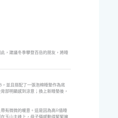
因此，建議冬季攀登百岳的朋友，將睡
.8，並且搭配了一張泡棉睡墊作為底
後背部明顯感到涼意；換上新睡墊後，
帶有微微的暖意。這是因為高R值睡
灑在玉山主峰上，母子倆感動得緊緊擁