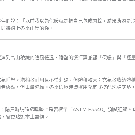
夥伴們說：「以前我以為保暖就是把自己包成肉粽，結果背還是
位即將踏上冬季山徑的你。
泥濘到高山稜線的強風低溫，睡墊的選擇需兼顧「保暖」與「輕
充氣睡墊。泡棉款耐用且不怕刺破，但體積較大；充氣款收納體
兩者優點，但重量略增。冬季環境建議選用充氣式搭配泡棉底墊
為主流，購買時請確認睡墊上是否標示「ASTM F3340」測試通過
據，會更貼近本土氣候。