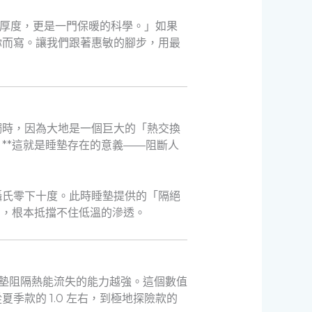
厚度，更是一門保暖的科學。」如果
你而寫。讓我們跟著惠敏的腳步，用最
觸時，因為大地是一個巨大的「熱交換
**這就是睡墊存在的意義——阻斷人
攝氏零下十度。此時睡墊提供的「隔絕
5，根本抵擋不住低溫的滲透。
代表睡墊阻隔熱能流失的能力越強。這個數值
款的 1.0 左右，到極地探險款的