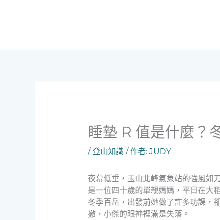
跳
至
主
要
內
容
睡墊 R 值是什麼
/
登山知識
/ 作者:
JUDY
夜幕低垂，玉山北峰氣象站的強風如
是一位四十歲的單親媽媽，平日在大
冬季百岳，出發前她做了許多功課，
撤，小傑的眼神裡滿是失落。