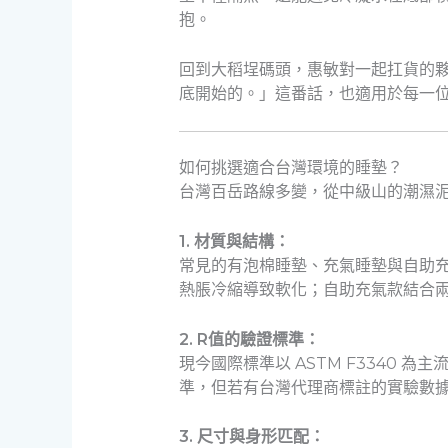
抱。
回到大稻埕碼頭，惠敏對一起扛貨的
底開始的。」這番話，也適用於每一
如何挑選適合台灣環境的睡墊？
台灣百岳路線多變，從中級山的潮濕
1. 材質與結構：
常見的有泡棉睡墊、充氣睡墊與自助
熱脹冷縮導致軟化；自助充氣款結合
2. R值的驗證標準：
現今國際標準以 ASTM F3340 
準，但若有台灣代理商標註的實驗數
3. 尺寸與身形匹配：