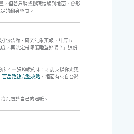
量，但若肩膀或腳踝接觸到地面，會形
充足的翻身空間。
打包裝備、研究氣象預報、計算 R
溫度，再決定帶哪張睡墊好嗎？」這份
的床。一張夠暖的床，才能支撐你走更
、百岳路線完整攻略
，裡面有來自台灣
，找到屬於自己的溫暖。