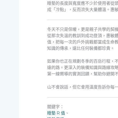
睡墊的長度與寬度應不少於使用者從
成「冷點」，反而流失大量體溫。惠敏後
冬天不只是保暖，更是親子共學的契
從那次失溫的教訓到成功登頂，惠敏體
值，把每一次的戶外挑戰都當成生命
知識的傳承，遠比任何裝備都珍貴。
如果你也正在規劃冬季的百岳行程，不
遠的路。更深入的裝備知識與路線攻
第一線嚮導的實測回饋，幫助你避開
山不會說話，但它會用溫度告訴你每
關鍵字：
睡墊 R 值
、