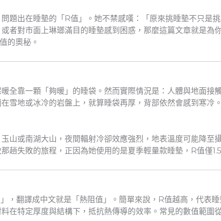
，問題出在睡墊的「R值」。她不禁感嘆：「原來挑睡墊不只是挑
，或者對市面上琳瑯滿目的睡墊感到困惑，那麼這篇文章就是為
值的奧秘。
保暖全靠一顆「夠暖」的睡袋。然而實際情況是：人體與地面接
在雪地或冰冷的岩盤上，就算睡袋再厚，背部依然會感到寒冷。
、玉山或南湖大山，夜間輻射冷卻效應強烈，地表溫度可能降至
那趟失敗的旅程，正因為她使用的是夏季輕量款睡墊，R值僅1.
istance」，翻譯成中文就是「熱阻值」。簡單來說，R值越高，
料在特定厚度與結構下，抵抗熱傳導的效率。常見的數值範圍從夏季