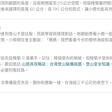
頭頂到腳跟的長度，且兩側預留至少5公分空間。短版睡墊雖然輕
來選擇的是寬 60 公分、長 190 公分的款式，讓小傑也能有
機
會到登山不是征服，而是學習與環境對話。她開始帶著小傑一起
教育。小傑現在會主動說：「媽媽，我們看看今天的營地海拔和
妨先從睡墊 R 值著手。記住：睡袋是你的棉被，但睡墊才是你
略，歡迎造訪
山道具攻略誌｜台灣登山裝備挑選、登山安全知識
不必要的冤枉路。
一次準備是否充足。願你和惠敏一樣，在海拔三千公尺的夜空下