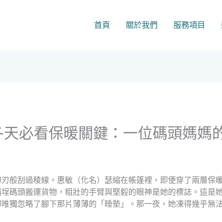
首頁
關於我們
服務項目
？冬天必看保暖關鍵：一位碼頭媽媽
刀刃般刮過稜線。惠敏（化名）瑟縮在帳篷裡，即便穿了兩層保
稻埕碼頭搬運貨物，粗壯的手臂與堅毅的眼神是她的標誌。這是
卻唯獨忽略了腳下那片薄薄的「睡墊」。那一夜，她凍得幾乎無