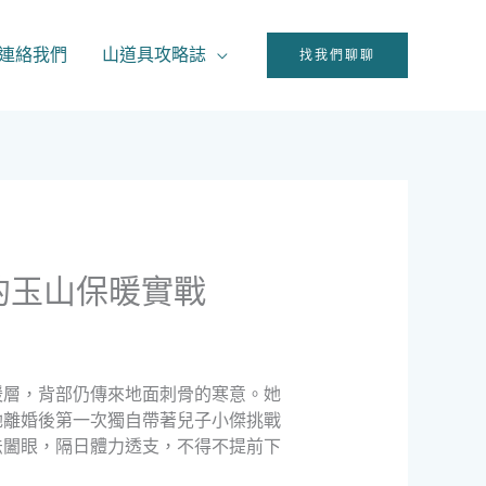
連絡我們
山道具攻略誌
找我們聊聊
的玉山保暖實戰
暖層，背部仍傳來地面刺骨的寒意。她
她離婚後第一次獨自帶著兒子小傑挑戰
法闔眼，隔日體力透支，不得不提前下