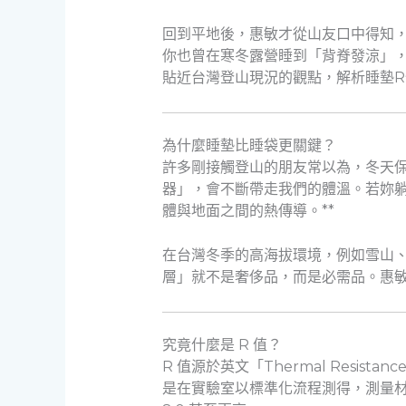
回到平地後，惠敏才從山友口中得知
你也曾在寒冬露營睡到「背脊發涼」
貼近台灣登山現況的觀點，解析睡墊R
為什麼睡墊比睡袋更關鍵？
許多剛接觸登山的朋友常以為，冬天
器」，會不斷帶走我們的體溫。若妳躺
體與地面之間的熱傳導。**
在台灣冬季的高海拔環境，例如雪山
層」就不是奢侈品，而是必需品。惠敏
究竟什麼是 R 值？
R 值源於英文「Thermal Res
是在實驗室以標準化流程測得，測量材