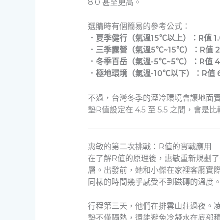
8.0 甚至更高。
選購時有個簡易的參考公式：
．夏季健行（氣溫15℃以上）：R值 1.0 
．三季露營（氣溫5℃~15℃）：R值 2.0 
．冬季百岳（氣溫-5℃~5℃）：R值 4.0 
．極地環境（氣溫-10℃以下）：R值 6
不過，台灣冬季的溼冷環境會讓地面
墊R值設定在 4.5 至 5.5 之間，會
惠敏的第二次挑戰：R值的實戰應用
在了解R值的原理後，惠敏重新規劃了
層。出發前，她和小傑在家裡客廳實
同樣的時間幾乎感受不到磁磚的溫度
行程第三天，他們在排雲山莊過夜。
墊不僅隔熱，還能避免冷凝水在底部