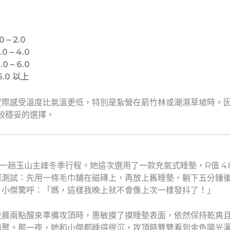
– 2.0
– 4.0
– 6.0
.0 以上
實際感受溫度比氣溫更低，特別是紮營在箭竹林或潮濕草坡時。
是比較穩妥的選擇。
一趟玉山主峰冬季行程。她這次選用了一款充氣式睡墊，R值 4
際測試：先用一條毛巾鋪在磁磚上，再放上舊睡墊，躺下五分鐘
。小傑驚呼：「媽，這樣我晚上就不會像上次一樣發抖了！」
凌晨兩點醒來準備攻頂時，惠敏摸了摸睡墊表面，依然保持乾爽且
積聚。那一夜，她和小傑都睡得很沉，攻頂時雙雙看到金色陽光