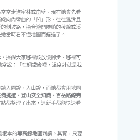
果常常走進密林或崩壁。現在她會先看
高線向內彎曲的「凹」形，往往濕滑且
緩的側坡路，適合避開陡峭的稜線或溪
是她當時看不懂地圖而錯過了。
化，提醒大家哪裡該放慢腳步、哪裡可
她常說：「在鋼鐵廠裡，溫度計就是我
申請入園證、入山證，而她都會用地圖
裝備挑選、登山安全知識、百岳路線完
重點都整理了出來，連新手都能快速看
最根本的
等高線地圖
判讀。其實，只要