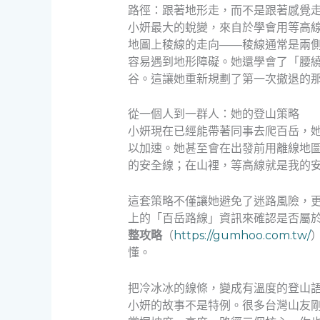
路徑：跟著地形走，而不是跟著感覺
小妍最大的蛻變，來自於學會用等高
地圖上稜線的走向——稜線通常是兩
容易遇到地形障礙。她還學會了「腰
谷。這讓她重新規劃了第一次撤退的
從一個人到一群人：她的登山策略
小妍現在已經能帶著同事去爬百岳，
以加速。她甚至會在出發前用離線地圖
的安全線；在山裡，等高線就是我的
這套策略不僅讓她避免了迷路風險，
上的「百岳路線」資訊來確認是否屬
整攻略
（
https://gumhoo.com.tw/
懂。
把冷冰冰的線條，變成有溫度的登山
小妍的故事不是特例。很多台灣山友剛