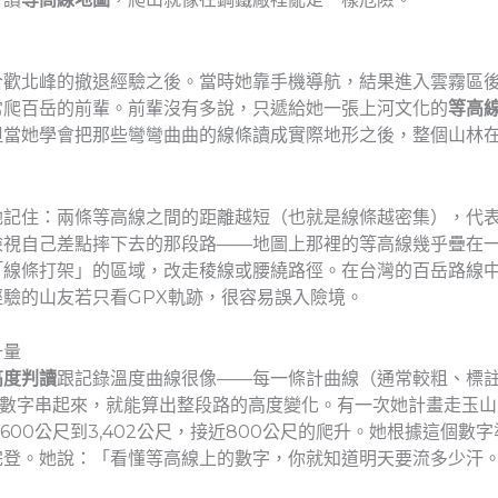
合歡北峰的撤退經驗之後。當時她靠手機導航，結果進入雲霧區
常爬百岳的前輩。前輩沒有多說，只遞給她一張上河文化的
等高
但當她學會把那些彎彎曲曲的線條讀成實際地形之後，整個山林
她記住：兩條等高線之間的距離越短（也就是線條越密集），代
視自己差點摔下去的那段路——地圖上那裡的等高線幾乎疊在一
「線條打架」的區域，改走稜線或腰繞路徑。在台灣的百岳路線
驗的山友若只看GPX軌跡，很容易誤入險境。
升量
高度判讀
跟記錄溫度曲線很像——每一條計曲線（通常較粗、標
的數字串起來，就能算出整段路的高度變化。有一次她計畫走玉
600公尺到3,402公尺，接近800公尺的爬升。她根據這個
完登。她說：「看懂等高線上的數字，你就知道明天要流多少汗