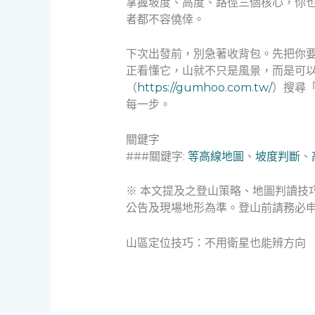
掌握坡度、高度、路徑三個核心，你
者都不容僥倖。
下次出發前，別急著收背包。先把你
正看懂它，山就不只是風景，而是可
（
https://gumhoo.com.tw/
）搜尋
每一步。
關鍵字
###關鍵字:
等高線地圖
、
坡度判斷
、
※ 本文提及之登山策略、地圖判讀技
公告及現場地形為準。登山前請務必
山區定位技巧：不用衛星也能辨方向