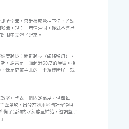
後訊號全無，只能憑感覺往下切，差點
線地圖
，說：「看懂這個，你就不會迷
在她眼中立體了起來。
表坡度越陡；距離越長（線條稀疏），
起，原來是一面超過60度的陡坡。後
中，像是奇萊主北的「卡羅樓斷崖」就
註數字）代表一個固定高度，例如每
山主峰單攻，出發前她用地圖計算從塔
數字準備了足夠的水與能量補給，還調整了
。」