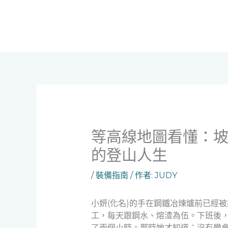
跳
至
主
要
內
容
等高線地圖看懂：坡
的登山人生
/
裝備指南
/ 作者:
JUDY
小妍(化名)的手在鋼鐵冶煉爐前已經
工，每天跟鋼水、熔渣為伍。下班後
了兩個小時。那時她才知道：沒有學