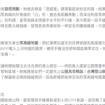
走
線來
路徑規劃
。她過去總是「憑感覺」選擇看起來好走的路，結
側等高線向外彎曲的「凸」形，適合長距離移動；而溪谷則是等
繞」的判讀：當等高線呈現幾乎水平的平行線，表示那是一段平
那條合歡北峰路線，發現原來旁邊就有一條安全的腰繞舊路，只
她總會先拿出
等高線地圖
，用紅筆標出當天的目標坡度和高度變
APP載入上河地圖的圖資，確保手機沒訊號時還能精準定位。
安全線。」
更讓她開始關注合法合規的登山規定——例如進入國家公園需要
於管制區域。她推薦朋友們一定要先上
山道具攻略誌｜台灣登山
）了解最新法規與路線資訊，因為那裡把每條百岳的等高線地圖
語言
開始爬山時，都習慣用手機導航或別人的GPX軌跡，卻忽略了