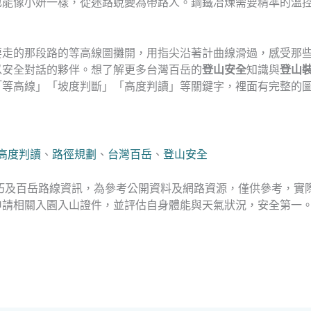
也能像小妍一樣，從迷路蛻變為帶路人。鋼鐵冶煉需要精準的溫
要走的那段路的等高線圖攤開，用指尖沿著計曲線滑過，感受那
以安全對話的夥伴。想了解更多台灣百岳的
登山安全
知識與
登山
「等高線」「坡度判斷」「高度判讀」等關鍵字，裡面有完整的
高度判讀
、
路徑規劃
、
台灣百岳
、
登山安全
巧及百岳路線資訊，為參考公開資料及網路資源，僅供參考，實
申請相關入園入山證件，並評估自身體能與天氣狀況，安全第一