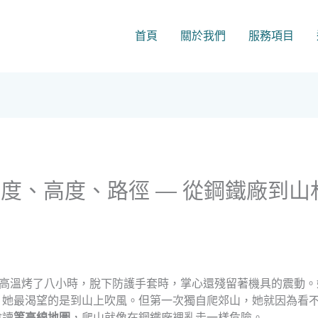
首頁
關於我們
服務項目
度、高度、路徑 — 從鋼鐵廠到
被高溫烤了八小時，脫下防護手套時，掌心還殘留著機具的震動。
，她最渴望的是到山上吹風。但第一次獨自爬郊山，她就因為看
會讀
等高線地圖
，爬山就像在鋼鐵廠裡亂走一樣危險。