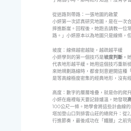
從迷路到帶路：一張地圖的啟蒙
小妍第一次認真研究地圖，是在一次
摔進斷崖。回程後，她跑去請教一位
路。」小妍原本以為地圖只是線條，
坡度：線條越密越陡，越疏越平緩
小妍學到的第一個技巧是
坡度判斷
。
代表地形越平緩。她用這個技巧重新檢
來她規劃路線時，都會刻意避開這種
是等高線極度密集的經典地形，沒有經
高度：數字的層層堆疊，就是你的爬
小妍在廠裡每天要記錄爐溫，她發現
100公尺一條。她學會將這些計曲線
塔加登山口到排雲山莊的總爬升：從2,
行進節奏，最後成功在「鐵腿」之前