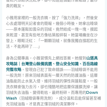
後她只想趕快洗乾淨，卻不知道這個動作差點毀了最珍
貴的戰友。
小雅用家裡的一般洗衣精，按了「強力洗滌」，然後安
心去處理明天記者會的簡報。幾個小時後，她拿出睡袋
——原本蓬鬆如雲朵的羽絨，竟然結成一塊一塊，摸起
來乾澀、甚至有些地方像枯葉般碎裂。她當場癱坐在沙
發上，眼眶泛紅：「一顆顆羽絨，就像我獨自撐起的生
活，不能再碎了……」
身為公關專員，小雅習慣先上網找答案。她搜到
山道具
攻略誌｜台灣登山裝備挑選、登山安全知識、百岳路線
完整攻略
，發現自己犯了致命錯誤——羽絨睡袋不能用
一般洗劑！原來羽絨表面有一層天然的防護油脂，這層
油脂能防止水氣入侵、維持羽絨的彈性與蓬鬆度。一般
洗衣精會強力去污，卻也殘酷地把這層保護膜洗掉，讓
羽絨失去油脂、變得乾枯，最終粉碎。而專用的
Down
Wash
（羽絨睡袋專用洗劑），成分溫和且能保留甚至補
充羽絨油脂，才是真正懂羽絨的清潔夥伴。