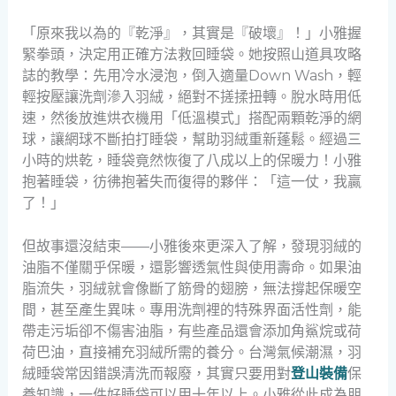
「原來我以為的『乾淨』，其實是『破壞』！」小雅握
緊拳頭，決定用正確方法救回睡袋。她按照山道具攻略
誌的教學：先用冷水浸泡，倒入適量Down Wash，輕
輕按壓讓洗劑滲入羽絨，絕對不搓揉扭轉。脫水時用低
速，然後放進烘衣機用「低溫模式」搭配兩顆乾淨的網
球，讓網球不斷拍打睡袋，幫助羽絨重新蓬鬆。經過三
小時的烘乾，睡袋竟然恢復了八成以上的保暖力！小雅
抱著睡袋，彷彿抱著失而復得的夥伴：「這一仗，我贏
了！」
但故事還沒結束——小雅後來更深入了解，發現羽絨的
油脂不僅關乎保暖，還影響透氣性與使用壽命。如果油
脂流失，羽絨就會像斷了筋骨的翅膀，無法撐起保暖空
間，甚至產生異味。專用洗劑裡的特殊界面活性劑，能
帶走污垢卻不傷害油脂，有些產品還會添加角鯊烷或荷
荷巴油，直接補充羽絨所需的養分。台灣氣候潮濕，羽
絨睡袋常因錯誤清洗而報廢，其實只要用對
登山裝備
保
養知識，一件好睡袋可以用十年以上。小雅從此成為朋