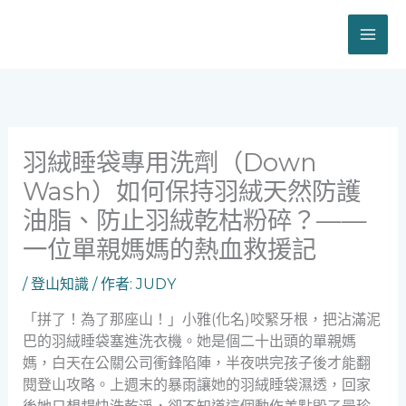
跳
至
主
要
內
容
羽絨睡袋專用洗劑（Down
Wash）如何保持羽絨天然防護
油脂、防止羽絨乾枯粉碎？——
一位單親媽媽的熱血救援記
/
登山知識
/ 作者:
JUDY
「拼了！為了那座山！」小雅(化名)咬緊牙根，把沾滿泥
巴的羽絨睡袋塞進洗衣機。她是個二十出頭的單親媽
媽，白天在公關公司衝鋒陷陣，半夜哄完孩子後才能翻
閱登山攻略。上週末的暴雨讓她的羽絨睡袋濕透，回家