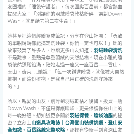
友圈裡的「睡袋守護者」，每次團爬百岳前，都會熱血
提醒大家：「別讓你的羽絨睡袋乾枯粉碎！選對Down
Wash，就是給它第二次生命！」
她甚至把這個經驗寫成筆記，分享在登山社團：「勇敢
的單親媽媽都能搞定洗睡袋，你們一定也可以！」她的
故事鼓舞了許多人，也讓更多山友知道：
羽絨睡袋清洗
不是難事，重點是尊重羽絨的天然結構。現在小雅的睡
袋依然蓬鬆飽滿，陪她走過一座又一座百岳——雪山、
玉山、奇萊……她說：「每一次鑽進睡袋，就像被大自然
擁抱，而這份擁抱，是我自己用正確的洗劑守護來
的。」
所以，親愛的山友，別等到羽絨乾枯才後悔。投資一瓶
Down Wash，不僅是保護睡袋，更是保護你在山上的
每一晚好眠。想知道更多關於
羽絨保養
、
睡袋油脂
的秘
密？立刻上
山道具攻略誌｜台灣登山裝備挑選、登山安
全知識、百岳路線完整攻略
，那裡有從新手到資深山友