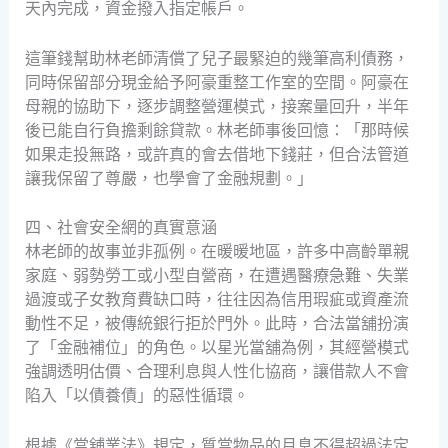
天內完成，資金撥入指定帳戶。
這筆錢幫助林老師清償了兒子最緊迫的幾筆高利債務，
同時保留部分現金給予阿豪重整工作室的空間。阿豪在
母親的協助下，逐步調整營運模式，接案量回升，半年
後已能自行負擔剩餘貸款。林老師事後回憶：「那時候
如果走投無路，或許真的會去借地下錢莊，但合法管道
讓我保留了尊嚴，也學會了金融規劃。」
四、社會安全網的真實意涵
林老師的故事並非孤例。在暖暖地區，許多中高齡單親
家庭、弱勢勞工或小型自營商，在遭遇醫療急難、失業
過渡或子女教育費缺口時，往往因為信用瑕疵或資產流
動性不足，被傳統銀行拒於門外。此時，合法當舖扮演
了「金融補位」的角色。以星光當舖為例，其經營模式
強調透明估價、合理利息與人性化協商，讓借款人不會
陷入「以債養債」的惡性循環。
根據《當舖業法》規定，質當物品的月息不得超過法定