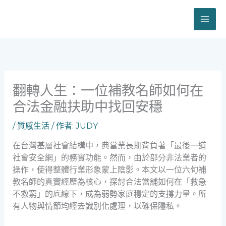
跳
至
主
要
內
容
翻轉人生：一位補教名師如何在
合法金融扶助中找回安穩
/
質感生活
/ 作者:
JUDY
在台灣基層社會結構中，典當業長期背負著「最後一道
社會安全網」的務實功能。然而，由於部分非法業者的
操作，使得整體行業形象蒙上陰影。本文以一位六旬補
教名師的真實經歷為核心，探討合法當舖如何在「救急
不救窮」的底線下，成為弱勢家庭穩定的支撐力量。所
有人物與情節均經去識別化處理，以確保隱私。