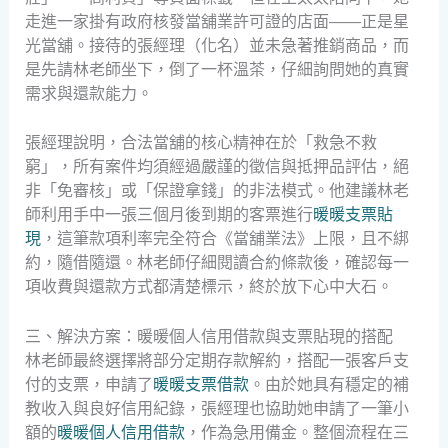
走進一家掛有政府核發當舖業許可證的店面——正是星
光當舖。接待的張經理（化名）並未急著推銷商品，而
是先請林老師坐下，倒了一杯溫茶，仔細詢問她的真實
需求與還款能力。
張經理說明，合法當舖的核心精神在於「救急不救
窮」，所有案件均須經過嚴謹的徵信與抵押品評估，絕
非「免審核」或「保證拿錢」的非法模式。他建議林老
師利用手中一張三個月後到期的客票進行
暖暖支票貼
現
，這筆款項利率完全符合《當舖業法》上限，且不綁
約，隨借隨還。林老師仔細閱讀合約條款後，確認每一
項收費與還款方式都清楚標示，終於放下心中大石。
三、解決方案：暖暖個人信用借款與支票貼現的搭配
林老師最終選擇將部分定期存款解約，搭配一張客戶支
付的支票，申請了
暖暖支票借款
。由於她具有穩定的補
教收入與良好信用紀錄，張經理也協助她申請了一筆小
額的
暖暖個人信用借款
，作為急用備金。整個流程在三