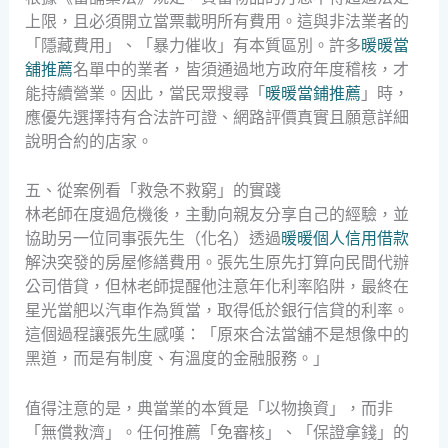
上限，且必須開立當票載明所有費用。這與非法業者的
「隱藏費用」、「暴力催收」有本質區別。許多
暖暖當
舖推薦
名單中的業者，皆須通過地方政府年度稽核，才
能持續營業。因此，當民眾搜尋「
暖暖當鋪推薦
」時，
應優先選擇持有合法許可證、網路評價真實且願意詳細
說明合約的店家。
五、從案例看「救急不救窮」的實踐
林老師在度過危機後，主動向親友分享自己的經驗，並
協助另一位同事張先生（化名）透過
暖暖個人信用借款
解決突發的房屋修繕費用。張先生原先打算向民間代辦
公司借貸，但林老師提醒他注意年化利率陷阱，最終在
星光當舥以汽車作為質當，取得低於銀行信貸的利率。
這個過程讓張先生感嘆：「原來合法當舖不是想像中的
黑道，而是有制度、有溫度的金融服務。」
值得注意的是，典當業的本質是「以物換資」，而非
「無償救濟」。任何推薦「免審核」、「保證拿錢」的