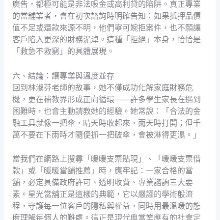
廣告，都極可能是非法吸金或高利貸的陷阱。真正專業
的當舖業者，會在初次諮詢時明確告知：如果抵押品價
值不足或還款來源不明，他們寧可婉拒案件，也不願讓
客戶陷入更深的財務泥淖。這種「拒絕」本身，恰恰是
「救急不救窮」的具體展現。
六、結論：讓專業與溫度並存
回到林淑芬老師的故事，她不僅成功化解家庭財務危
機，更在補教界形成正向循環——許多學生家長在遇到
困難時，也會主動請教她的經驗。她常說：「合法的金
融工具就像一把傘，晴天時收起來，雨天時打開；但千
萬不要在下雨時才隨便抓一把破傘，會被淋得更濕。」
當我們在網路上搜尋「暖暖支票貼現」、「暖暖支票借
款」或「暖暖當舖推薦」時，應牢記：一家合格的當
舖，必定具備政府許可、透明收費、專業諮詢三大要
素。星光當舖正是這樣的典範，它以嚴謹的學術般流
程，守護每一位客戶的隱私與權益，同時用最溫暖的態
度理解每個人的難處。這正是現代典當業應有的社會定