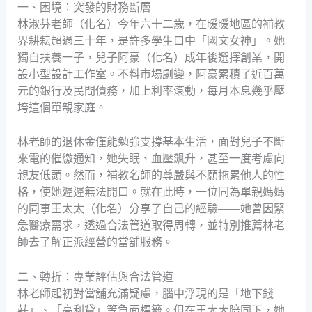
一、困境：突發的財務斷層
林淑芬老師（化名）今年六十二歲，在暖暖地區的補教
界耕耘超過三十年，是許多學生口中「國文女神」。她
獨自扶養一子，兒子阿豪（化名）成年後選擇創業，開
設小型設計工作室。不料市場劇變，阿豪累積了近百萬
元的銀行及民間債務，加上利率滾動，每月本息幾乎壓
垮這個單親家庭。
林老師的退休金僅能勉強支撐基本生活，面對兒子不斷
來電的催繳通知，她失眠、血壓飆升，甚至一度考慮向
親友低頭。然而，補教名師的尊嚴與不願拖累他人的性
格，使她遲遲無法開口。就在此時，一位同為單親媽媽
的同事王太太（化名）分享了自己的經驗——她曾因緊
急醫療需求，透過合法管道取得周轉，並特別推薦林老
師去了解正派經營的當舖服務。
二、轉折：專業評估與合法管道
林老師起初對當舖充滿疑慮，腦中浮現的是「地下錢
莊」、「高利貸」等負面標籤。但在王太太陪同下，她