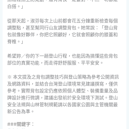
白搭。」
從那天起，淑芬每次上山前都會花五分鐘重新檢查每個
調整點，甚至幫同行山友調整背包。她常說：「登山背
包就像好夥伴，你把它照顧好，它就會照顧你的膝蓋和
脊椎。」
希望妳／你的下一趟登山行程，也能因為搞懂這些背包
部位的真實功能，而走得舒舒服服、平平安安。
※ 本文提及之背包調整技巧與登山策略為參考公開資訊
及網路資料，並結合台灣登山環境常見建議撰寫，僅供
參考。實際背包設定仍應依照個人體型、裝備重量及品
牌設計進行微調，建議出發前於安全環境下測試。登山
安全法規與山林管制規範請以各國家公園與主管機關最
新公告為準。
###關鍵字：