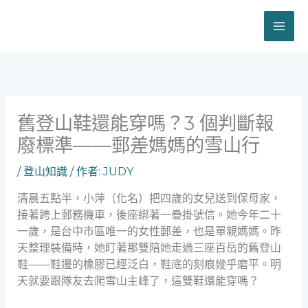
跳
至
主
要
內
容
舊登山鞋還能穿嗎？3 個判斷報
廢標準——郵差媽媽的雪山行
/
登山知識
/ 作者:
JUDY
清晨五點半，小萍（化名）把四歲的女兒送到保母家，
接著跨上郵務機車，後座綁著一疊掛號信。她今年二十
一歲，是台中市區唯一的女性郵差，也是單親媽媽。昨
天整理裝備時，她盯著那雙陪她走過三座百岳的舊登山
鞋——鞋邊的橡膠已經泛白，鞋底的刻痕幾乎磨平。明
天就要跟隊友去爬雪山主峰了，這雙鞋還能穿嗎？