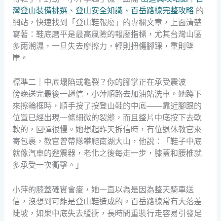
灣登山裝備挑選、登山安全知識、百岳路線完整攻略
的
網站，快速找到「登山鞋報廢」的專欄文章，上面清楚
寫著：鞋底磨平是最高風險的報廢指標，尤其台灣山區
多雨潮濕，一旦失去摩擦力，輕則扭傷腳踝，重則墜
崖。
標準二｜中底塌陷或龜裂？你的腳掌正在承受震波
傍晚送完最後一趟信，小萍順路去加油站洗車。她蹲下
來擦輪框時，順手按了按登山鞋的中底——靠近腳跟的
位置已經出現一條細微的裂縫，而且整片中底按下去軟
軟的，回彈很慢。她想起昨天拆信時，有位退休教官來
寄包裹，教官曾帶隊攀爬南湖大山，他說：「鞋子中底
就像汽車的避震器，老化之後每走一步，膝蓋和腰椎就
多承受一次衝擊。」
小萍的膝蓋確實會痠，她一直以為是因為整天騎車送
信，沒想到可能是登山鞋造成的。百岳路線常有大落差
陡坡，如果中底失去緩衝，長時間重裝行走容易引發足