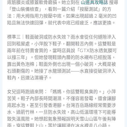
底筋膜炎或膝蓋軟骨磨損。她立刻在
山道具攻略誌
搜尋
「登山裝備檢查」，看到一篇介紹「按壓測試」的方
法：用大拇指用力按壓中底，如果出現超過 2 毫米的凹
陷且無法快速回彈，就代表中底已經疲乏，應該更換。
標準三｜鞋面破洞或防水失效？雨水會從任何縫隙滲入
回到租屋處，小萍脫下鞋子，翻開鞋舌內側。這雙鞋是
兩年前在特賣會買的，當時店員說「GTX防水透氣膜可
以撐三年」。但她發現鞋頭內層的防水襯布已經脫落，
露出黃色泡棉；鞋面外側也出現一個小破洞，大概是被
石頭劃傷的。她接了水龍頭測試——水直接從破洞滲入
鞋內，迅速沾濕襪子。
女兒這時跑過來問：「媽媽，你這雙鞋臭臭的。」小萍
苦笑。鞋子內部長時間潮濕，不僅容易發霉，還會讓腳
底起水泡，甚至引發香港腳。台灣百岳路線經常需要涉
水、過箭竹林，一旦防水失效，高山低溫環境下可能導
致失溫風險。她想起氣象預報說明天雪山山區午後有陣
雨，穿這雙鞋上山，等於讓腳浸在冰水裡走八小時。