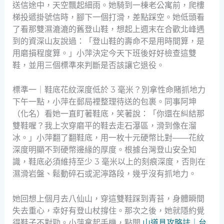
送信途中，天空飄起細雨。她騎到一棟老公寓前，爬樓
梯投遞掛號信時，腳下一個打滑，差點踩空。她低頭看
了看那雙濕漉漉的舊登山鞋，想起上週末在合歡北峰遇
到的資深山友說過：「登山鞋的壽命不是用時間算，是
用磨損程度算。」小萍決定今天下班後好好檢查這雙
鞋，並用三個標準來判斷是否該讓它退役。
標準一｜鞋底花紋深度低於 3 毫米？別拿性命賭抓地力
下午一點，小萍在郵局裡整理待送的包裹。同事阿坤
（化名）看她一直盯著鞋底，笑著說：「你還在糾結那
雙鞋喔？我上次穿磨平的鞋去走石瀑區，滑到像在溜
冰。」小萍翻了翻鞋底，用一枚十元硬幣比對——花紋
深度明顯不到硬幣邊緣的厚度。根據台灣登山安全知
識，鞋底必須維持至少 3 毫米以上的刻痕深度，否則在
濕滑岩盤、鬆動碎石或泥濘路段，幾乎沒有抓地力。
她回想上個月去八仙山，穿這雙鞋踩到青苔，身體瞬間
失去重心，幸好有登山杖撐住。那次之後，她就隱約覺
得鞋子不對勁。小萍拿起手機，點開
山道具攻略誌｜台