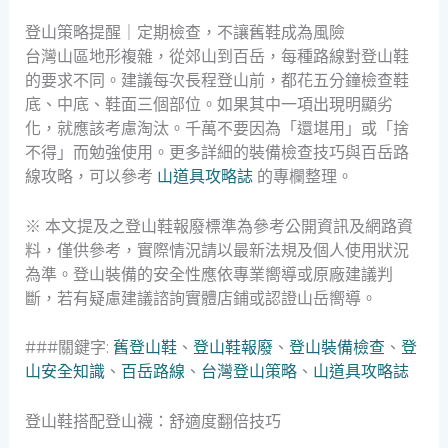
登山策略提醒｜定期檢查，不讓舊鞋成為風險
台灣山區地形複雜，從郊山到百岳，每種路線對登山鞋
的要求不同。建議每次長程登山前，都花五分鐘檢查鞋
底、中底、鞋面三個部位。如果其中一項出現明顯劣
化，就應該考慮淘汰。千萬不要因為「還堪用」或「捨
不得」而勉強使用。更多詳細的裝備檢查技巧與百岳路
線攻略，可以參考
山道具攻略誌
的專欄整理。
※ 本文提及之登山鞋報廢標準為參考公開資訊及網路資
料，僅供參考，實際情況請以最新法規及個人使用狀況
為準。登山裝備的安全性應依專業嚮導或原廠建議判
斷，若有疑慮建議諮詢實體店鋪或認證山岳嚮導。
###關鍵字:
舊登山鞋
、
登山鞋報廢
、
登山裝備檢查
、
登
山安全知識
、
百岳路線
、
台灣登山策略
、
山道具攻略誌
登山鞋搭配登山襪：舒適度翻倍技巧