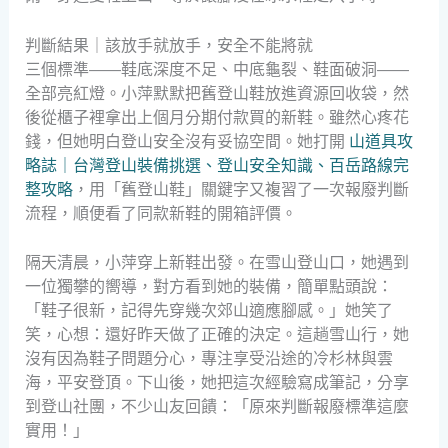
判斷結果｜該放手就放手，安全不能將就
三個標準——鞋底深度不足、中底龜裂、鞋面破洞——
全部亮紅燈。小萍默默把舊登山鞋放進資源回收袋，然
後從櫃子裡拿出上個月分期付款買的新鞋。雖然心疼花
錢，但她明白登山安全沒有妥協空間。她打開
山道具攻
略誌｜台灣登山裝備挑選、登山安全知識、百岳路線完
整攻略
，用「舊登山鞋」關鍵字又複習了一次報廢判斷
流程，順便看了同款新鞋的開箱評價。
隔天清晨，小萍穿上新鞋出發。在雪山登山口，她遇到
一位獨攀的嚮導，對方看到她的裝備，簡單點頭說：
「鞋子很新，記得先穿幾次郊山適應腳感。」她笑了
笑，心想：還好昨天做了正確的決定。這趟雪山行，她
沒有因為鞋子問題分心，專注享受沿途的冷杉林與雲
海，平安登頂。下山後，她把這次經驗寫成筆記，分享
到登山社團，不少山友回饋：「原來判斷報廢標準這麼
實用！」