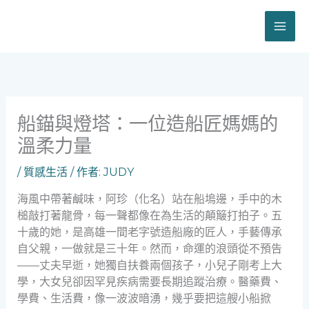
跳
至
主
要
內
容
船錨與燈塔：一位造船匠媽媽的
溫柔力量
/
質感生活
/ 作者:
JUDY
海風中帶著鹹味，阿珍（化名）站在船塢邊，手中的木
槌敲打著龍骨，每一聲都像在為生活的顛簸打拍子。五
十歲的她，是高雄一間老字號造船廠的匠人，手藝傳承
自父親，一做就是三十年。然而，命運的浪頭從不預告
——丈夫早逝，她獨自扶養兩個孩子，小兒子剛考上大
學，大女兒卻因罕見疾病需要長期追蹤治療。醫藥費、
學費、生活費，像一波波暗湧，幾乎要把這艘小船掀