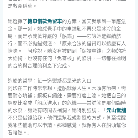
是救命稻草。
她選擇了
機車借款免留車
的方案，當天就拿到一筆應急
金。那一刻，她感覺手中的車鑰匙不再只是冰冷的金
屬，而是承載著尊嚴的「船錨」——它讓她能繼續航
行，而不必拋錨擱淺。「原來合法的借貸可以這麼有人
情味。」阿珍說。她沒有被問到「保證拿錢」之類的誇
大話術，也沒有任何「免審核」的陷阱，一切都在透明
的合約與合理的利息下完成。
造船的哲學：每一道裂縫都是光的入口
阿珍在工作時常常想，造船就像人生。木頭有節疤，需
要耐心填補；鋼板有鏽蝕，需要打磨上漆。她把自己的
經歷比喻成「船底進水」的危機——當舖就是那個臨時
的水泵，讓她有時間去補洞。她特別強調：「
元山當舖
不只是借錢給我，他們還幫我規劃還款方式，甚至提醒
我哪些補助可以申請。那種感覺，就像有人在船頭幫你
看暗礁。」