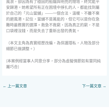
風浪，卻因為有了穩固的船錨與明亮的燈塔，終究能平
安歸港。她希望所有正在困境中掙扎的人，都能找到屬
於自己的「元山當舖」——一個合法、溫暖、不離不棄
的避風港。記住，當舖不是萬能的，但它可以是你在急
難時最務實的選擇。救急不救窮，因為真正的窮，不是
口袋裡沒錢，而是失去了重新出發的勇氣。
（本文主角為真實經歷改編，為保護隱私，人物及部分
細節已做調整。）
(本案例經當事人同意分享，部分為虛擬情節如有雷同純
屬巧合)
←
上一篇文章
下一篇文章
→