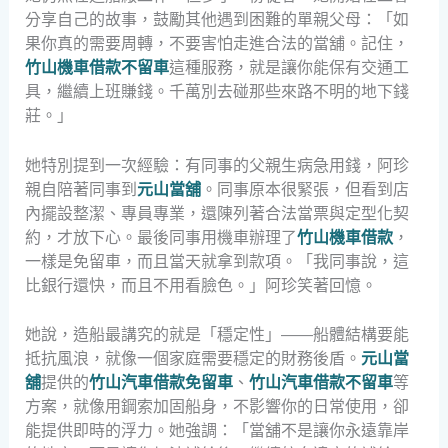
分享自己的故事，鼓勵其他遇到困難的單親父母：「如
果你真的需要周轉，不要害怕走進合法的當舖。記住，
竹山機車借款不留車
這種服務，就是讓你能保有交通工
具，繼續上班賺錢。千萬別去碰那些來路不明的地下錢
莊。」
她特別提到一次經驗：有同事的父親生病急用錢，阿珍
親自陪著同事到
元山當舖
。同事原本很緊張，但看到店
內擺設整潔、專員專業，還陳列著合法當票與定型化契
約，才放下心。最後同事用機車辦理了
竹山機車借款
，
一樣是免留車，而且當天就拿到款項。「我同事說，這
比銀行還快，而且不用看臉色。」阿珍笑著回憶。
她說，造船最講究的就是「穩定性」——船體結構要能
抵抗風浪，就像一個家庭需要穩定的財務後盾。
元山當
舖
提供的
竹山汽車借款免留車
、
竹山汽車借款不留車
等
方案，就像用鋼索加固船身，不影響你的日常使用，卻
能提供即時的浮力。她強調：「當舖不是讓你永遠靠岸