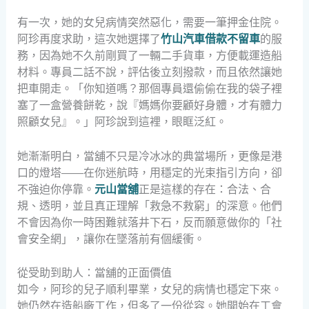
有一次，她的女兒病情突然惡化，需要一筆押金住院。
阿珍再度求助，這次她選擇了
竹山汽車借款不留車
的服
務，因為她不久前剛買了一輛二手貨車，方便載運造船
材料。專員二話不說，評估後立刻撥款，而且依然讓她
把車開走。「你知道嗎？那個專員還偷偷在我的袋子裡
塞了一盒營養餅乾，說『媽媽你要顧好身體，才有體力
照顧女兒』。」阿珍說到這裡，眼眶泛紅。
她漸漸明白，當舖不只是冷冰冰的典當場所，更像是港
口的燈塔——在你迷航時，用穩定的光束指引方向，卻
不強迫你停靠。
元山當舖
正是這樣的存在：合法、合
規、透明，並且真正理解「救急不救窮」的深意。他們
不會因為你一時困難就落井下石，反而願意做你的「社
會安全網」，讓你在墜落前有個緩衝。
從受助到助人：當舖的正面價值
如今，阿珍的兒子順利畢業，女兒的病情也穩定下來。
她仍然在造船廠工作，但多了一份從容。她開始在工會