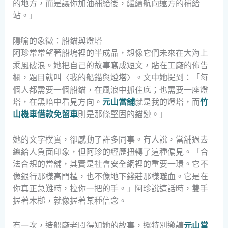
的地方，而是讓你加油補給後，繼續航向遠方的補給
站。」
隱喻的象徵：船錨與燈塔
阿珍常常望著船塢裡的半成品，想像它們未來在大海上
乘風破浪。她把自己的故事寫成短文，貼在工廠的佈告
欄，題目就叫〈我的船錨與燈塔〉。文中她提到：「每
個人都需要一個船錨，在風浪中抓住底；也需要一座燈
塔，在黑暗中看見方向。
元山當舖
就是我的燈塔，而
竹
山機車借款免留車
則是那條堅固的錨鏈。」
她的文字樸實，卻感動了許多同事。有人說，當舖過去
總給人負面印象，但阿珍的經歷扭轉了這種偏見。「合
法合規的當舖，其實是社會安全網裡的重要一環。它不
像銀行那樣高門檻，也不像地下錢莊那樣噬血。它是在
你真正急難時，拉你一把的手。」阿珍說這話時，雙手
握著木槌，就像握著某種信念。
有一次，造船廠老闆得知她的故事，還特別邀請
元山當