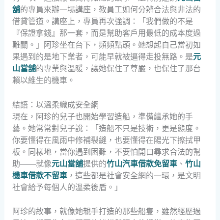
舖
的專員來辦一場講座，教員工如何分辨合法與非法的
借貸管道。講座上，專員再次強調：「我們做的不是
『保證拿錢』那一套，而是幫助客戶用最低的成本度過
難關。」阿珍坐在台下，頻頻點頭。她想起自己當初如
果遇到的是地下業者，可能早就被逼得走投無路。是
元
山當舖
的專業與溫暖，讓她保住了尊嚴，也保住了那台
賴以維生的機車。
結語：以溫柔織成安全網
現在，阿珍的兒子也開始學習造船，準備繼承她的手
藝。她常常對兒子說：「造船不只是技術，更是態度。
你要懂得在風雨中修補裂縫，也要懂得在陽光下擦拭甲
板。同樣地，當你遇到困難，不要怕開口尋求合法的幫
助——就像
元山當舖
提供的
竹山汽車借款免留車
、
竹山
機車借款不留車
，這些都是社會安全網的一環，是文明
社會給予每個人的溫柔後盾。」
阿珍的故事，就像她親手打造的那些船隻，雖然經歷過