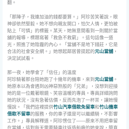
翻。
「那陣子，我連加油的錢都要算。」阿珍苦笑著說，眼
神卻依然堅毅。她不想向親友開口，怕欠人情，更怕被
貼上「可憐」的標籤。某天，她無意間看到一則關於當
舖的報導，標題寫著「救急不救窮」。這句話像一道
光，照進了她陰霾的內心。「當舖不是地下錢莊，它是
合法的社會安全網。」她想起鄰居曾提起的
元山當舖
，
決定試試看。
那一夜，她學會了「信任」的溫度
阿珍騎著那台陪她跑了十幾年的機車，來到
元山當舖
。
她原本以為會遇到凶神惡煞般的「兄弟」，沒想到迎接
她的是一位戴著眼鏡、笑容溫暖的專員。專員詳細詢問
她的狀況，沒有急著估價，反而先泡了一杯茶，讓她慢
慢說。「我們這裡提供
竹山汽車借款免留車
和
竹山機車
借款不留車
的服務，你的車子還是可以繼續騎，不影響
工作。」專員解釋道。阿珍愣住了——原來不用把車留
在當舖，這對每天需要騎車往返造船廠的她來說，簡直