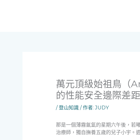
跳
至
主
要
內
容
萬元頂級始祖鳥（Arc
的性能安全邊際差
/
登山知識
/ 作者:
JUDY
那是一個薄霧氤氳的星期六午後，若
治療師，獨自撫養五歲的兒子小宇。