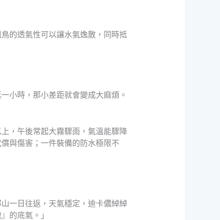
祖鳥的透氣性可以讓水氣逸散，同時抵
延一小時，那小差距就會變成大麻煩。
以上，午後常起大霧驟雨，氣溫能驟降
代償與傷害；一件裝備的防水極限不
郊山一日往返，天氣穩定，迪卡儂綽綽
撤』的底氣。」