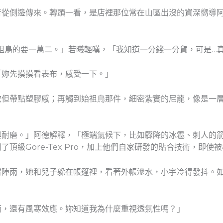
音從側邊傳來。轉頭一看，是店裡那位常在山區出沒的資深嚮導
祖鳥的要一萬二。」若曦輕嘆，「我知道一分錢一分貨，可是…
「妳先摸摸看表布，感受一下。」
軟但帶點塑膠感；再觸到始祖鳥那件，細密紮實的尼龍，像是一層
與耐磨。」阿德解釋，「極端氣候下，比如驟降的冰雹、刺人的
頂級Gore-Tex Pro，加上他們自家研發的貼合技術，即
雷陣雨，她和兒子躲在帳篷裡，看著外帳滲水，小宇冷得發抖。
雨，還有風寒效應。妳知道我為什麼重視透氣性嗎？」