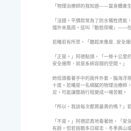
「物理治療師的我知道——當身體產
「沒錯。平價款常為了防水犧牲透氣
擋外來風雨。這叫『動態保暖』——
若曦若有所思，「聽起來像是…安全邊
「正是。」阿德點頭，「一條十公里
安全邊際，就是系統容錯的空間。」
她低頭看著手中的兩件外套，腦海浮
十度。若曦是一名細膩的物理治療師
足，可能讓整趟行程變成一場苦戰。
「所以，我該每次都買最貴的嗎？」
「不是。」阿德認真地看著她，「安
有餘。但若挑戰多日縱走、冬季高山