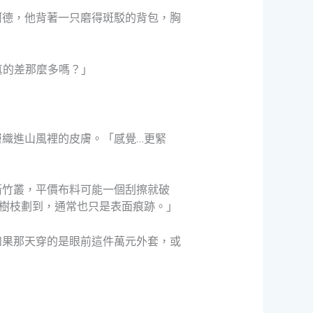
阿德，他背著一只磨得斑駁的背包，胸
真的差那麼多嗎？」
織進山風裡的皮膚。「感覺…更緊
箭竹叢，平價布料可能一個刮擦就破
使被樹枝劃到，通常也只是表面痕跡。」
如果那天穿的是眼前這件萬元外套，或