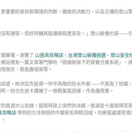
。更重要的是你對環境的判斷、撤退的決斷力，以及正確的登山
健沒有捷徑，但好的輔具能讓過程更安全。」登山裝備也是——
打開筆電，瀏覽了
山道具攻略誌｜台灣登山裝備挑選、登山安全
，網站裡有一篇文章專門解析「極端氣候下的穿著分層系統」，
備用雨衣、緊急露宿袋等。
喃自語。她決定先投資一件中高階的防水外套——不是為了炫耀
同時，她也在迪卡儂補了一條輕量風雨褲，作為備用層。
夜的南湖大山支線。返程時碰上突然的冰霰，氣溫從十度陡降至
具攻略誌
學到的方法穿搭的中層刷毛與輕羽絨，在避風處還笑得
」。