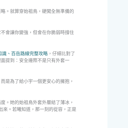
策略。就算穿始祖鳥，硬闖全無準備的
它不會讓你變強，但會在你脆弱時撐住
知識、百岳路線完整攻略
，仔細比對了
裡面提到：安全邊際不是只有外套一
，而是為了給小宇一個更安心的擁抱，
兩度。她的始祖鳥外套外層結了薄冰，
出來。若曦知道，那一刻的從容，正是