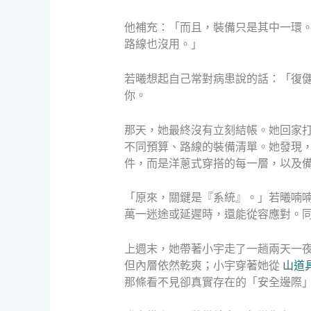
他補充：「而且，裝備只是其中一環
路線也沒用。」
若曦想起自己常對病患說的話：「復
你。
那天，她最終沒有立刻結帳。她回家
不同預算、路線的裝備清單。她發現
件，而是洋蔥式穿搭的每一層，以及
「原來，關鍵是『系統』。」若曦喃
萬一迷途或延遲時，還能從容應對。
上週末，她帶著小宇走了一趟兩天一
但內層依然乾爽；小宇穿著她從
山道
那條看不見卻真實存在的「安全邊際