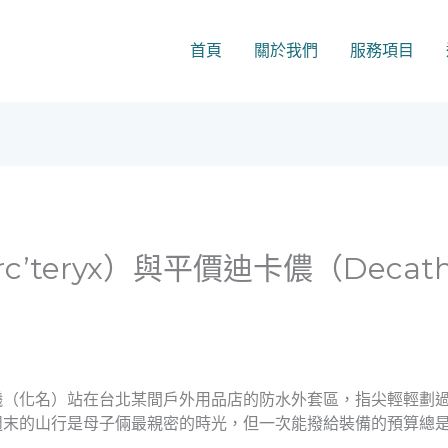
首頁
關於我們
服務項目
’teryx）與平價迪卡儂（Decat
距
曦（化名）站在台北某間戶外用品店的防水外套區，指尖輕輕劃
週末的山行是母子倆最親密的時光，但一次能撥給裝備的預算總