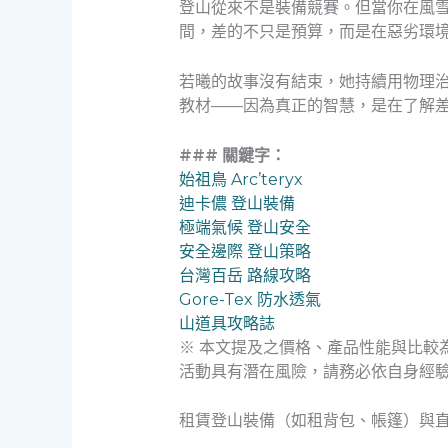
登山從來不是裝備競賽。但當你在風
間，差的不只是預算，而是在惡劣環
若曦的故事沒有結束，她持續用物理
教材——因為真正的智慧，是在了解
### 關鍵字：
始祖鳥 Arc’teryx
迪卡儂 登山裝備
極端氣候 登山安全
安全邊際 登山策略
台灣百岳 路線攻略
Gore-Tex 防水透氣
山道具攻略誌
※ 本文提及之價格、產品性能與比較
活動具有潛在風險，請務必依自身經
租賃登山裝備（如租背包、帳篷）與