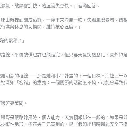
生濕氣，散熱會加快，體溫流失更快。」若曦回答。
，爬山時裡面悶成蒸籠，一停下來冷風一吹，失溫風險暴增。始
在行進與休息的切換間，維持核心溫度。」
際的累積？」
的路線，平價裝備也許也能走完，但只要天氣突然惡化、意外拖
現嘉明湖的稜線——那是她和小宇計畫的下一個目標。海拔三千
，她深知「容錯」的意義：一個關節的活動度不夠，可能會導致
若曦苦笑著問。
全邊際是跟路線風險、個人能力、天氣預報綁在一起的。如果是
或技術性地形，多花幾千元買到的，是『假如出錯時還能安全下