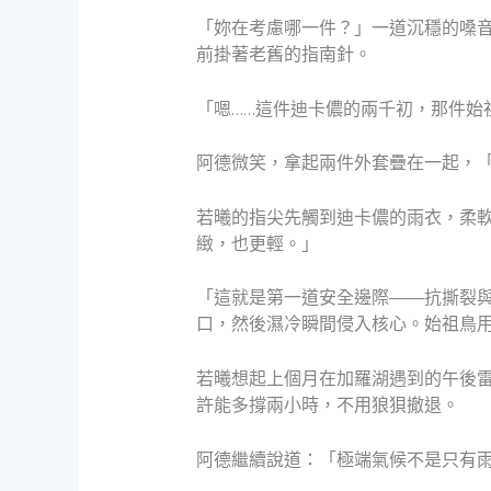
「妳在考慮哪一件？」一道沉穩的嗓
前掛著老舊的指南針。
「嗯……這件迪卡儂的兩千初，那件始
阿德微笑，拿起兩件外套疊在一起，
若曦的指尖先觸到迪卡儂的雨衣，柔
緻，也更輕。」
「這就是第一道安全邊際——抗撕裂
口，然後濕冷瞬間侵入核心。始祖鳥用了
若曦想起上個月在加羅湖遇到的午後
許能多撐兩小時，不用狼狽撤退。
阿德繼續說道：「極端氣候不是只有