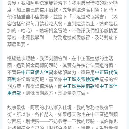
最後，我和阿明決定雙管齊下：我用房屋借款的部分額
度，加上自己的信用借款，先幫他還清高利貸；同時，
他積極重整小店業務，並簽下「手足還款協議書」（內
容包括他得每月請我吃大餐，直到還清為止，這條是我
加的，哈哈）。這場資金冒險，不僅讓我們姐弟感情更
緊密，也讓我學到——財務危機就像感冒，及時對症下
藥最重要。
透過這次經驗，我深刻體會到，在中正區這樣的生活
圈，遇到資金周轉問題時，其實有許多合法管道可循。
不管是
中正區個人信貸
來緩解壓力，還是用
中正區代償
高利
來切斷債務鏈，甚至像
中正區支票換現金
這樣的短
期方案，都得謹慎評估。而
中正區房屋借款
和
中正區信
用借款
，則像長期處方，需要量身訂做。
故事最後，阿明的小店漸入佳境，我的財務也恢復平
衡。所以啦，各位朋友，如果哪天你也在中正區遇到類
似困境，別慌張——不妨參考一下我的經驗，或許你也
能找到適合自己的「財務急救箱」。畢竟，人生就像調