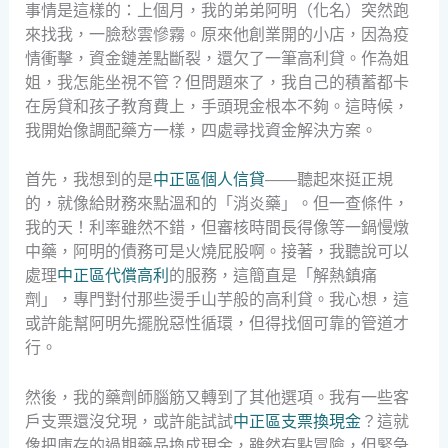
事情是這樣的：上個月，我的弟弟阿明（化名）突然跑
來找我，一臉愁雲慘霧。原來他創業開的小店，因為疫
情衝擊，資金鏈差點斷裂，還欠了一筆高利貸。作為姐
姐，我怎能坐視不管？但問題來了，我自己的積蓄都卡
在房貸和孩子教育費上，手頭現金根本不夠。這時候，
我開始像調配藥方一樣，四處尋找資金解決方案。
首先，我想到的是
中正區個人信貸
——聽起來挺正規
的，就像給財務來點溫和的「消炎藥」。但一查條件，
我的天！利率雖然不錯，但審核時間長得像等一鍋慢燉
中藥，阿明的債務可是火燒屁股啊。接著，我聽說可以
處理
中正區代償高利
的服務，這簡直是「解熱鎮痛
劑」，專門對付那些燙手山芋般的高利貸。我心想，這
或許能幫阿明先擺脫惡性循環，但得找個可靠的管道才
行。
然後，我的藥劑師腦筋又轉到了其他選項。我有一些客
戶支票還沒兌現，或許能試試
中正區支票換現金
？這就
像把庫存的過期藥品換成現金，雖然有點冒險，但緊急