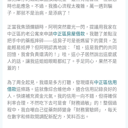
時也能應急。不過，我擔心流程太複雜，萬一遇到騙
子，那就不是治病，是添病了！
正當我焦頭爛額時，阿明突然靈光一閃，提議用我家在
中正區的老公寓來申請
中正區房屋借款
。我聽了差點沒
把手中的藥瓶摔碎——這房子可是爸媽留下的寶貝，怎
能輕易抵押？但阿明認真地說：「姐，這是我們的共同
回憶，我會負責還清的！」哇，這小子居然說出這麼感
人的話，讓我這姐姐眼眶都紅了。手足同心，果然不是
蓋的！
為了周全起見，我還是多方打聽，發現還有
中正區信用
借款
這條路。這就像綜合維他命，適合信用記錄良好的
人，快速補充資金元氣。我的信用一向不錯，但得確保
利率合理，不然吃下去可是會「財務過敏」的！整個過
程中，我自嘲自己從藥劑師變身「財務實驗師」，每天
在數字和條款間調配新配方，笑料百出。