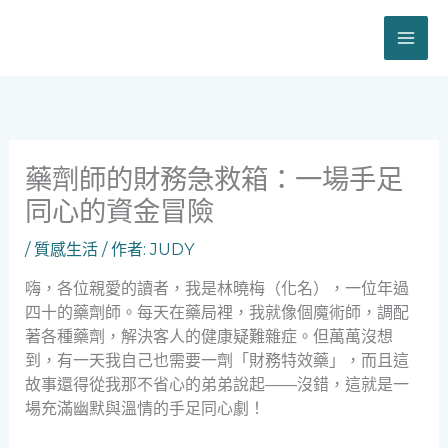
跳
至
主
要
內
容
藥劑師的財務急救箱：一場手足
同心的資金冒險
/
質感生活
/ 作者:
JUDY
嗨，各位親愛的讀者，我是林曉梅（化名），一位年過
四十的藥劑師。每天在藥局裡，我就像個魔術師，調配
著各種藥劑，解決客人的健康疑難雜症。但萬萬沒想
到，有一天我自己也需要一劑「財務特效藥」，而且這
故事還得從我那不省心的弟弟說起——沒錯，這就是一
場充滿幽默與溫情的手足同心劇！