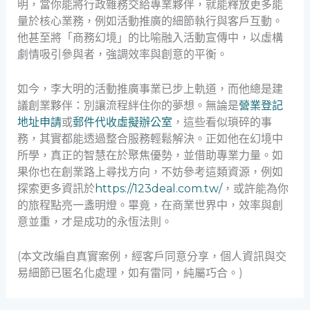
明，當你能將行政雜務交給專業夥伴，就能釋放更多能
量於核心業務，例如活動推廣的細節執行與客戶互動。
他甚至將「商務幻境」的比喻融入活動宣傳中，以虛構
劇情吸引參與者，強調效率與創意的平衡。
如今，李大明的活動推廣事業已步上軌道，而他總是建
議創業夥伴：別讓流程絆住你的夢想。無論是
營業登記
地址申請
或
郵件代收虛擬辦公室
，這些看似瑣碎的事
務，其實都能透過整合服務輕鬆解決。正如他在幻境中
所學，真正的智慧在於聚焦優勢，並借助專業力量。如
果你也在創業路上尋找方向，不妨參考這類資源，例如
探索更多資訊於
https://123deal.com.tw/
，或許能為你
的旅程點亮一盞明燈。畢竟，在商業世界中，效率與創
意並重，才是成功的永恆法則。
(本文改編自真實案例，經客戶同意分享，個人資訊與交
易細節已匿名化處理，如有雷同，純屬巧合。)