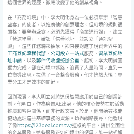
這個世界的經歷，徹底改變了他的創業視角。
在「商務幻境」中，李大明化身為一位必須舉辦「智慧
盛宴」的使者，以推廣他的創意理念。但幻境的規則很
嚴格：要舉辦盛宴，必須先獲得「商業通行證」、建立
「營運堡壘」、確認「信譽地址」並設立「通訊聖
殿」。這些任務聽來抽象，卻直接對應了現實世界中的
工商登記流程代辦
、
公司設立一站式
服務、
營業登記地
址申請
，以及
郵件代收虛擬辦公室
。起初，李大明試圖
獨力完成，卻在幻境中迷路，浪費了大量時間。直到一
位嚮導出現，提供了一套整合服務，他才恍然大悟：專
業分工才是效率的關鍵。
回到現實，李大明立刻將這份智慧應用於自己的創業計
劃。他明白，作為廣告AE出身，他的核心優勢在於活動
推廣和客戶關係，而非行政文書。於是，他開始尋找能
協助處理這些基礎事務的資源。透過網路搜尋，他發現
了像
https://123deal.com.tw/
這樣的平台，提供全面性
的企業服務。這些服務正如幻境中的嚮導，能一站式解