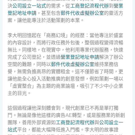
決
公司設立一站式
的需求，從
工商登記流程代辦
到
營業
登記地址申請
，甚至包含
郵件代收虛擬辦公室
的靈活方
案，讓他能專注於活動策劃的本業。
李大明回憶起在「商務幻境」的經歷：當他專注於盛宴
的內容設計，而將行政任務外包後，整個過程變得流暢
無比。同樣地，在現實中，他利用專業代辦服務，快速
完成了公司登記，並透過
營業登記地址申請
解決了辦公
空間的難題，同時以
郵件代收虛擬辦公室
維持業務信
譽，無需負擔高昂的實體租金。這不僅節省了時間，更
讓他能全心投入活動推廣的創意發想，例如策劃一場以
「虛實整合」為主題的商業論壇，吸引了不少中小企業
主的目光。
這個過程讓他深刻體會到，現代創業已不再是單打獨
鬥。無論是像他這樣的廣告AE轉型，或是服務業的新創
團隊，善用外部資源如
工商登記流程代辦
與
公司設立一
站式
平台，都能大幅降低進入門檻。李大明的故事證