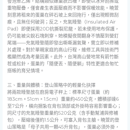
發泡聚乙烯，結構類似蜂巢狀凹槽，即使以冰斧刮擦或
重物壓疊，僅會產生表面壓痕而不影響保暖效能。曉萱
刻意將租來的蛋巢在碎石坡上來回拖行，僅出現輕微刮
痕，且無任何破洞；反之，充氣睡墊（Insulated Air
Pad）即便採用20D抗撕裂尼龍，若未使用地布保護，
仍可能被尖銳石塊刺穿。她模擬夜間翻身不慎壓到營釘
尾端——充氣睡墊隨即發出嘶嘶漏氣聲，需立即以修補
片處理。對於單親家庭的高山行程，維修工具與技術門
檻顯然成為考量因素。此外，台灣高山營地常有箭竹斷
茬或松針，蛋巢的「隨便丟、隨便躺」特性更適合匆忙
搭帳的育兒情境。
三、重量與體積：登山策略中的輕量化抉擇
將兩款睡墊放在廚房電子秤上：標準尺寸蛋巢（約
183cm × 51cm × 1.5cm）重量約450公克，體積卻達6
至7公升，橫向捆紮在背包頂部或外掛時容易影響重心；
同尺寸的充氣睡墊重量約520公克（含手動幫浦與修補
包），壓縮後僅約1.5公升，可塞入背包主艙。曉萱的登
山策略是「母子共用一顆45升背包」，蛋巢必須外掛，