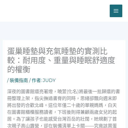
跳
至
主
要
內
容
蛋巢睡墊與充氣睡墊的實測比
較：耐用度、重量與睡眠舒適度
的權衡
/
裝備指南
/ 作者:
JUDY
深夜的圖書館還亮著燈，曉萱(化名)將最後一批歸還的書
冊整理上架，指尖撫過書脊的同時，思緒卻飄向週末即
將出發的合歡北峰。這位年僅二十歲的單親媽媽，白天
在圖書館櫃檯服務讀者，下班後則得兼顧兩歲女兒的起
居。為了讓孩子也能感受台灣百岳的壯闊，她規劃了首
次親子高山露營，卻在裝備清單上卡關——究竟該買蛋