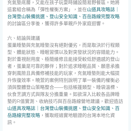
充氣墊底層，又能在孩子玩耍時鋪設簡易野餐區。她將
這套組合稱為「彈性權衡方案」，並在
山道具攻略誌｜
台灣登山裝備挑選、登山安全知識、百岳路線完整攻略
的討論區分享後，獲得許多單親戶外家庭迴響。
六、結論與建議
蛋巢睡墊與充氣睡墊沒有絕對優劣，而是取決於行程類
型、體能狀態、睡眠習慣以及對突發狀況的容錯能力。
對於重視耐用度、極簡維修且能接受較低舒適感的登山
者，蛋巢是可靠的夥伴；對於追求睡眠品質、願意承擔
穿刺風險且具備修補技能的玩家，充氣睡墊則能大幅提
升恢復效率。曉萱的案例特別說明了單一裝備的權衡必
須與整體登山策略整合——包括帳篷類型、睡袋溫標、
伙食烹調方式與隊友分擔重量。如欲深入比較各品牌睡
墊的R值實測、收納技巧與百岳路線營地建議，歡迎造訪
山道具攻略誌｜台灣登山裝備挑選、登山安全知識、百
岳路線完整攻略
，獲取經過實地驗證的台灣本地化資
訊。