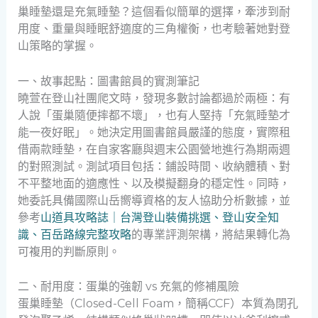
巢睡墊還是充氣睡墊？這個看似簡單的選擇，牽涉到耐
用度、重量與睡眠舒適度的三角權衡，也考驗著她對登
山策略的掌握。
一、故事起點：圖書館員的實測筆記
曉萱在登山社團爬文時，發現多數討論都過於兩極：有
人說「蛋巢隨便摔都不壞」，也有人堅持「充氣睡墊才
能一夜好眠」。她決定用圖書館員嚴謹的態度，實際租
借兩款睡墊，在自家客廳與週末公園營地進行為期兩週
的對照測試。測試項目包括：鋪設時間、收納體積、對
不平整地面的適應性、以及模擬翻身的穩定性。同時，
她委託具備國際山岳嚮導資格的友人協助分析數據，並
參考
山道具攻略誌｜台灣登山裝備挑選、登山安全知
識、百岳路線完整攻略
的專業評測架構，將結果轉化為
可複用的判斷原則。
二、耐用度：蛋巢的強韌 vs 充氣的修補風險
蛋巢睡墊（Closed-Cell Foam，簡稱CCF）本質為閉孔