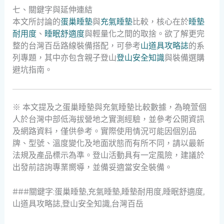
七、關鍵字與延伸連結
本文所討論的
蛋巢睡墊
與
充氣睡墊
比較，核心在於
睡墊
耐用度
、
睡眠舒適度
與輕量化之間的取捨。欲了解更完
整的台灣百岳路線裝備搭配，可參考
山道具攻略誌
的系
列專題，其中亦包含親子登山
登山安全知識
與裝備選購
避坑指南。
※ 本文提及之蛋巢睡墊與充氣睡墊比較數據，為曉萱個
人於台灣中部低海拔營地之實測經驗，並參考公開資訊
及網路資料，僅供參考。實際使用情況可能因個別品
牌、型號、溫度變化及地面狀態而有所不同，請以最新
法規及產品標示為準。登山活動具有一定風險，建議於
出發前諮詢專業嚮導，並備妥適當安全裝備。
###關鍵字:蛋巢睡墊,充氣睡墊,睡墊耐用度,睡眠舒適度,
山道具攻略誌,登山安全知識,台灣百岳