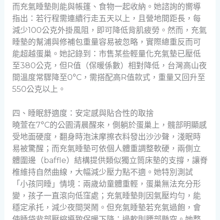
而充氣睡墊則能與帳篷、食物一起收納。她諮詢的嚮導
指出：若行程需連續行走五天以上，且營地間距長，每
減少100公克外掛風阻，即可降低背肌疲勞。然而，充氣
睡墊的幫浦與修補包重量容易被忽略，實際總重反而可
能超越蛋巢。她記錄到：市售某些輕量化充氣墊已壓低
至380公克，但R值（保暖係數）相對降低，台灣高山夜
間溫度常驟降至0°C，需搭配高R值款式，重量又回升至
550公克以上。
四、睡眠舒適度：安定感與貼合性的取捨
曉萱在7°C的公園清晨醒來，側躺於蛋巢上，髖部明顯感
受地面硬度，翻身時泡沫摩擦衣料發出沙沙聲，淺眠時
易被驚醒；而充氣睡墊可依個人體重調整軟硬，兩側立
體圍邊（baffle）結構提供類似獨立筒床墊的支撐，讓脊
椎維持自然曲線，大幅減少壓力點不適。她特別測試
「小孩同睡」情境：兩歲幼童體重輕，蛋巢無法充分形
變，孩子一直滾向低窪處；充氣睡墊則因氣壓均勻，能
穩定承托，減少夜間哭鬧。但充氣睡墊若充氣過飽，會
使睡袋背部壓縮導致保暖下降；過軟則腰部懸空。她整