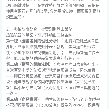
理出關鍵數據——充氣睡墊的舒適度優勢明顯，前提是
使用者願意在睡前花3至5分鐘平衡氣壓，而蛋巢則毫無
調整空間。
五、多線敘事整合：從實測到登山策略
透過曉萱的筆記，可以歸納出三條主線：
第一線（圖書館員的理性分析）
：她將兩款睡墊的R值、
厚度、壓縮比繪製成矩陣表，發現「蛋巢適合短程過
夜、營地平整且重視裝備粗用」；「充氣睡墊適合長天
數、低溫環境與睡眠品質要求高的行程」。
第二線（嚮導的經驗法則）
：資深國際山岳嚮導指出，
台灣百岳多變的氣候與營地常使蛋巢成為「防水備援」
——即使充氣墊漏氣，蛋巢可當作絕緣底墊或緊急露宿
袋。他建議親子隊伍同時攜帶輕量蛋巢（充當兒童坐
墊）與小尺寸充氣墊（父母使用），達到重量與舒適的
平衡。
第三線（育兒實戰）
：曉萱最終選擇R值4.5的充氣睡墊
搭配超輕量蛋巢（僅300公克）做為營地地布，既保護