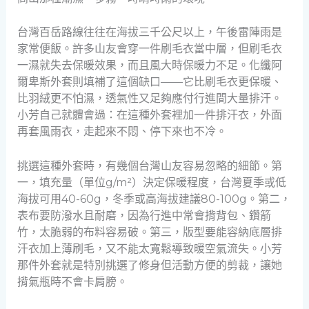
台灣百岳路線往往在海拔三千公尺以上，午後雷陣雨是
家常便飯。許多山友會穿一件刷毛衣當中層，但刷毛衣
一濕就失去保暖效果，而且風大時保暖力不足。化纖阿
爾卑斯外套則填補了這個缺口——它比刷毛衣更保暖、
比羽絨更不怕濕，透氣性又足夠應付行進間大量排汗。
小芳自己就體會過：在這種外套裡加一件排汗衣，外面
再套風雨衣，走起來不悶、停下來也不冷。
挑選這種外套時，有幾個台灣山友容易忽略的細節。第
一，填充量（單位g/m²）決定保暖程度，台灣夏季或低
海拔可用40-60g，冬季或高海拔建議80-100g。第二，
表布要防潑水且耐磨，因為行進中常會揹背包、鑽箭
竹，太脆弱的布料容易破。第三，版型要能容納底層排
汗衣加上薄刷毛，又不能太寬鬆導致暖空氣流失。小芳
那件外套就是特別挑選了修身但活動方便的剪裁，讓她
揹氣瓶時不會卡肩膀。