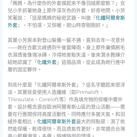
「媽媽，為什麼你的外套摸起來不像羽絨那麼軟？」女
兒小手抓著她身上那件深灰色的外套，好奇地問。小芳
笑著說：「這是媽媽的秘密武器，叫做『
化纖阿爾卑斯
外套
』，不怕濕、又保暖，爬山時穿剛剛好。」
其實小芳原本對登山裝備一竅不通，直到去年一次意外
——她在合歡北峰遇到午後雷陣雨，身上那件廉價刷毛
衣濕透後像塊冰磚，冷得她差點失溫。後來潛水教練介
紹她認識了「
化纖外套
」這個品項，從此成為她行進中
層的固定夥伴。
到底什麼是「化纖阿爾卑斯外套」？這名字聽起來很洋
派，其實就是使用人造纖維（如Primaloft、
Thinsulate、Coreloft等）作為填充物的保暖中層外
套，設計概念源自歐洲阿爾卑斯山區的登山活動——需
要在行進間保持高度活動性、同時應付多變天氣。和羽
絨外套相比，
化纖阿爾卑斯外套
最大的特點是：濕了依
然能保暖、乾得很快，而且透氣性更好，非常適合台灣
高山那種潮濕、多霧、時晴時雨的環境。