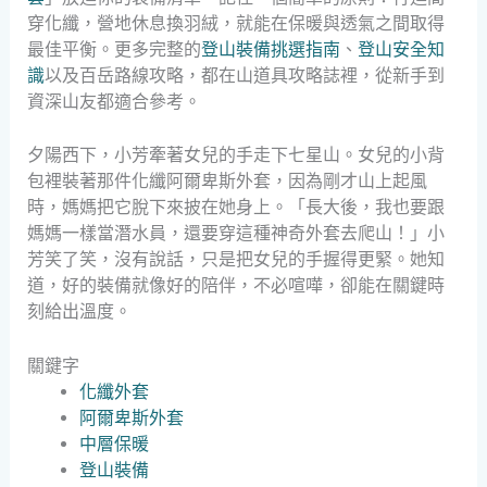
穿化纖，營地休息換羽絨，就能在保暖與透氣之間取得
最佳平衡。更多完整的
登山裝備挑選指南
、
登山安全知
識
以及百岳路線攻略，都在山道具攻略誌裡，從新手到
資深山友都適合參考。
夕陽西下，小芳牽著女兒的手走下七星山。女兒的小背
包裡裝著那件化纖阿爾卑斯外套，因為剛才山上起風
時，媽媽把它脫下來披在她身上。「長大後，我也要跟
媽媽一樣當潛水員，還要穿這種神奇外套去爬山！」小
芳笑了笑，沒有說話，只是把女兒的手握得更緊。她知
道，好的裝備就像好的陪伴，不必喧嘩，卻能在關鍵時
刻給出溫度。
關鍵字
化纖外套
阿爾卑斯外套
中層保暖
登山裝備