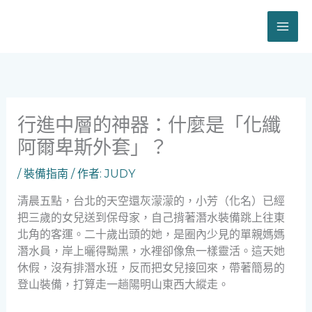
跳
至
主
要
內
容
行進中層的神器：什麼是「化纖
阿爾卑斯外套」？
/
裝備指南
/ 作者:
JUDY
清晨五點，台北的天空還灰濛濛的，小芳（化名）已經
把三歲的女兒送到保母家，自己揹著潛水裝備跳上往東
北角的客運。二十歲出頭的她，是圈內少見的單親媽媽
潛水員，岸上曬得黝黑，水裡卻像魚一樣靈活。這天她
休假，沒有排潛水班，反而把女兒接回來，帶著簡易的
登山裝備，打算走一趟陽明山東西大縱走。