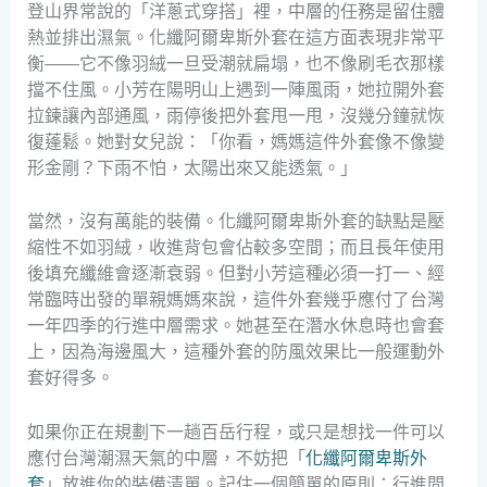
登山界常說的「洋蔥式穿搭」裡，中層的任務是留住體
熱並排出濕氣。化纖阿爾卑斯外套在這方面表現非常平
衡——它不像羽絨一旦受潮就扁塌，也不像刷毛衣那樣
擋不住風。小芳在陽明山上遇到一陣風雨，她拉開外套
拉鍊讓內部通風，雨停後把外套甩一甩，沒幾分鐘就恢
復蓬鬆。她對女兒說：「你看，媽媽這件外套像不像變
形金剛？下雨不怕，太陽出來又能透氣。」
當然，沒有萬能的裝備。化纖阿爾卑斯外套的缺點是壓
縮性不如羽絨，收進背包會佔較多空間；而且長年使用
後填充纖維會逐漸衰弱。但對小芳這種必須一打一、經
常臨時出發的單親媽媽來說，這件外套幾乎應付了台灣
一年四季的行進中層需求。她甚至在潛水休息時也會套
上，因為海邊風大，這種外套的防風效果比一般運動外
套好得多。
如果你正在規劃下一趟百岳行程，或只是想找一件可以
應付台灣潮濕天氣的中層，不妨把「
化纖阿爾卑斯外
套
」放進你的裝備清單。記住一個簡單的原則：行進間