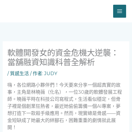
跳
至
主
要
內
容
軟體開發女的資金危機大逆襲：
當舖融資知識科普全解析
/
質感生活
/ 作者:
JUDY
嗨，各位網路小夥伴們！今天要來分享一個超真實的故
事，主角是林曉薇（化名），一位30歲的軟體發展工程
師。曉薇平時在科技公司寫程式，生活看似穩定，但骨
子裡是個創業狂熱者，最近她偷偷籌備一個AI專案，夢
想打造下一款殺手級應用。然而，現實總是骨感——資
金短缺成了她最大的絆腳石，困難重重的劇情就此展
開！