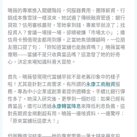
曉薇的專案進入關鍵階段，伺服器費用、團隊薪資、行
銷成本像雪球一樣滾來，她試遍了傳統融資管道：銀行
貸款？信用審核嚴苛，等她拿到錢，專案早就涼了；找
投資人？會議一場接一場，卻總被嫌「市場太小」；連
信用卡預借現金都用到爆。正當她焦頭爛額時，一位朋
友隨口提了句：「妳知道當舖也能融資嗎？」曉薇當場
傻眼——當舖不是只收典當品嗎？這激發了她的好奇
心，決定來場知識科普大冒險。
首先，曉薇發現現代當舖早就不是老舊印象中的樣子
啦！尤其是針對工商需求，有所謂的
永康工商融資
服
務，專為中小企業或創業者提供週轉金，手續比銀行彈
性多了。她深入研究後，更學到一個妙招：如果已經有
典當品，還可以透過
永康轉當降息
來降低利息負擔，這
對長期資金規劃超有用。曉薇一邊啃資料，一邊驚呼：
「原來當舖玩這麼大！」
但困難還沒結束——她的專案需要一筆大錢來擴充設