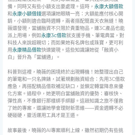
備，同時又有些小額支出要處理。這時，
永康大額借款
和
永康小額借錢
選項讓她眼睛一亮：大額能應付核心開
銷，小額則適合臨時週轉，兩者搭配簡直天衣無縫！曉
薇還發現，當舖融資不只限於貴重物品，連3C產品也能
派上用場，例如
永康3c借款
就支援手機、筆電典當，對
科技人來說超親切；而如果她有名牌包或珠寶，更可利
用
永康精品借款
快速變現。這些知識讓她從「融資小
白」晉升為「當舖通」。
科普到這裡，曉薇的困境終於出現轉機！她整理出自己
的筆電和一只名牌錶，試著規劃融資組合：先用3C借款
應急，再搭配精品借款補足缺口，並鎖定轉當降息來優
化方案。過程中，她更明白當舖融資的優勢：審核快、
彈性高，不像銀行那樣綁手綁腳。這趟知識之旅不僅救
了她的專案，還讓她學會理財新思維——資金週轉不必
硬碰硬，靈活運用工具才是王道。
故事最後，曉薇的AI專案順利上線，雖然初期仍有些挑