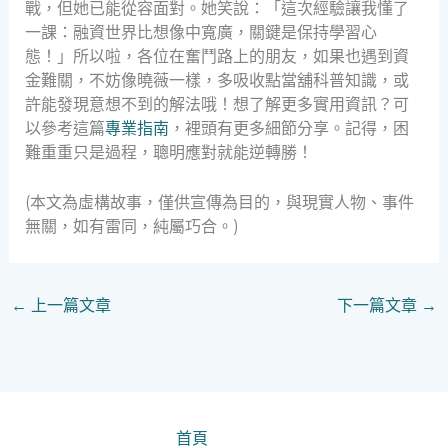
戰，但她已能從容面對。她笑說：「這次經驗讓我懂了
一課：融資世界比想像中寬廣，關鍵是保持學習心
態！」所以啦，各位在奮鬥路上的朋友，如果也遇到資
金難關，不妨像曉薇一樣，多吸收點當舖科普知識，或
許能發現意想不到的解法哦！想了解更多實用資訊？可
以參考這篇
專業指南
，裡頭有更多細節分享。記得，困
難重重只是過程，聰明應對就能逆轉勝！
(本文為虛構故事，僅供宣傳為目的，與現實人物、事件
無關，如有雷同，純屬巧合。)
←
上一篇文章
下一篇文章
→
首頁