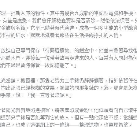
整理一批新入庫的物件，其中有幾台九成新的筆記型電腦和手機
，有些是應急。我們會仔細檢查資料是否清除，然後依法保管。
當金飾與名錶，它早已隨著時代演進，成為一個多功能的小型融
城市裡的細水，默默地滋養著那些在生活邊緣掙扎的人們。
，放進自己專門保存「待歸還遺物」的鐵盒中。他並未急著尋找
著那扇木門，迎接每一位帶著故事走進來的人。每當有人問起為
我們不過是暫時保管一段記憶罷了。」
星光當舖。櫥窗裡，那隻老勞力士手錶仍靜靜躺著，指針依舊停
，掏出那張已經模糊的當票，顫聲詢問那隻錶的下落，那會是怎
的手錶，說：「我一直等著您呢。」
看著陽光斜斜地照進櫥窗，將灰塵照成金粉。他低頭看向自己懷
知道那只手錶是否能等到它的故人。但有一點他深信不疑：當舖
他自己，也成了這張網上的一條線——整理遺物，也整理希望。