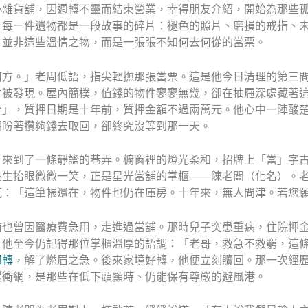
小雜貨舖，因週轉不靈而結束營業，幸得朋友介紹，開始為那些
每一件遺物都是一段故事的碎片：褪色的照片、磨損的戒指、未
，並非這些溫情之物，而是一張張不知何去何從的當票。
何方。」老周低語，指尖輕撫那張當票。這是他今日清理的第三
才被發現。屋內簡樸，值錢的物件寥寥無幾，卻在抽屜深處藏著
分」，質押日期是十年前，質押金額不過兩萬元。他心中一陣酸
期盼著攢夠錢去取回，卻終究沒等到那一天。
，來到了一條靜謐的巷弄。櫥窗裡的燈光柔和，招牌上「當」字
先生抬眼微微一笑，正是星光當舖的掌櫃——陳老闆（化名）。
氣：「這筆帳還在，物件也仍在庫房。十年來，無人問津。若您
前也曾因醫療費急用，走進過當舖。那時兒子突患重病，住院押
。他至今仍記得那位掌櫃溫厚的語調：「老哥，救急不救窮，這
週轉
，解了燃眉之急。後來家境好轉，他便立刻贖回。那一次經
緩衝網，是那些在低下頭顱時、仍能保有尊嚴的避風港。