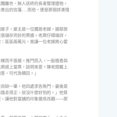
孤獨離世、無人送終的長者整理遺物。
寄出的信箋……而他，便是那個拼湊殘
間屋子，屋主是一位獨居老婦，據鄰居
這張儲存完好的票據。老周仔細端詳，
楚：區區兩萬元，竟讓一位老婦將心愛
古樸而不張揚。推門而入，一股檀香與
老周遞上當票，說明來意。陳老闆戴上
願意，可代為贖回。」
金尚缺一筆，他四處求告無門，最後是
條路走得正，就沒什麼好怕的。」他質
歷，讓他對當舖的印象徹底改觀——原