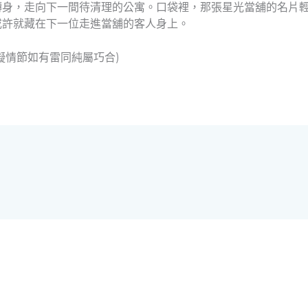
轉身，走向下一間待清理的公寓。口袋裡，那張星光當舖的名片
或許就藏在下一位走進當舖的客人身上。
擬情節如有雷同純屬巧合)