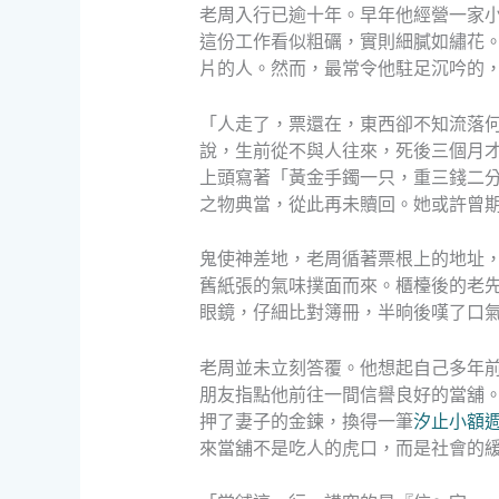
老周入行已逾十年。早年他經營一家
這份工作看似粗礪，實則細膩如繡花。
片的人。然而，最常令他駐足沉吟的
「人走了，票還在，東西卻不知流落
說，生前從不與人往來，死後三個月
上頭寫著「黃金手鐲一只，重三錢二
之物典當，從此再未贖回。她或許曾
鬼使神差地，老周循著票根上的地址
舊紙張的氣味撲面而來。櫃檯後的老
眼鏡，仔細比對簿冊，半晌後嘆了口
老周並未立刻答覆。他想起自己多年
朋友指點他前往一間信譽良好的當舖
押了妻子的金鍊，換得一筆
汐止小額
來當舖不是吃人的虎口，而是社會的