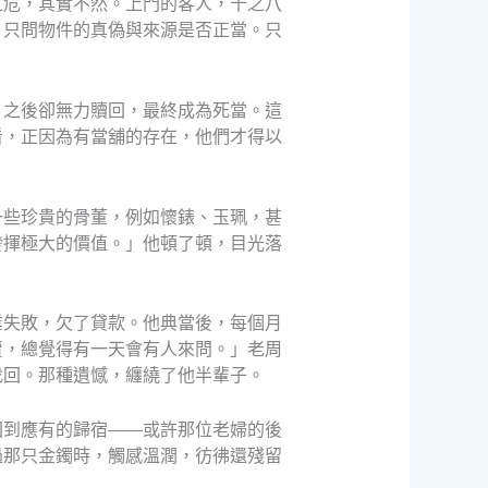
之危，其實不然。上門的客人，十之八
，只問物件的真偽與來源是否正當。只
，之後卻無力贖回，最終成為死當。這
看，正因為有當舖的存在，他們才得以
一些珍貴的骨董，例如懷錶、玉珮，甚
發揮極大的價值。」他頓了頓，目光落
業失敗，欠了貸款。他典當後，每個月
賣，總覺得有一天會有人來問。」老周
找回。那種遺憾，纏繞了他半輩子。
回到應有的歸宿——或許那位老婦的後
過那只金鐲時，觸感溫潤，彷彿還殘留