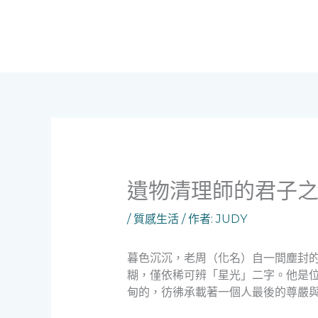
跳
至
主
要
內
容
遺物清理師的君子
/
質感生活
/ 作者:
JUDY
暮色沉沉，老周（化名）自一間塵封
糊，僅依稀可辨「星光」二字。他是
甸的，彷彿承載著一個人最後的尊嚴