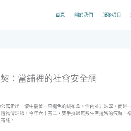
首頁
關於我們
服務項目
之契：當舖裡的社會安全網
的公寓走出，懷中揣著一只褪色的絨布盒。盒內並非珠翠，而是
位遺物清理師，今年六十有二，雙手撫過無數生者遺留的痕跡，
與寄託。