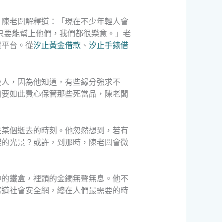
。陳老闆解釋道：「現在不少年輕人會
只要能幫上他們，我們都很樂意。」老
資平台。從
汐止黃金借款
、
汐止手錶借
後人，因為他知道，有些緣分強求不
何要如此費心保管那些死當品，陳老闆
在某個逝去的時刻。他忽然想到，若有
樣的光景？或許，到那時，陳老闆會微
中的鐵盒，裡頭的金鐲無聲無息。他不
這道社會安全網，總在人們最需要的時