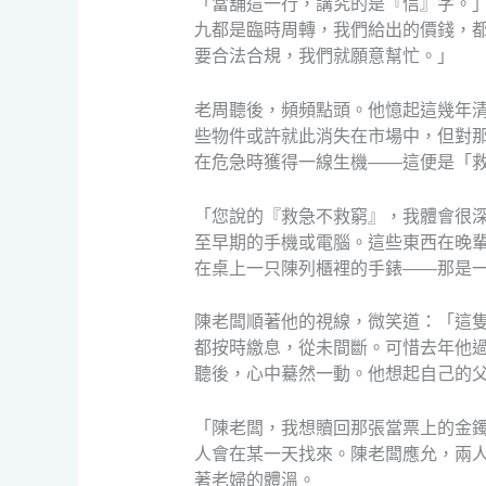
「當舖這一行，講究的是『信』字。
九都是臨時周轉，我們給出的價錢，
要合法合規，我們就願意幫忙。」
老周聽後，頻頻點頭。他憶起這幾年
些物件或許就此消失在市場中，但對
在危急時獲得一線生機——這便是「
「您說的『救急不救窮』，我體會很
至早期的手機或電腦。這些東西在晚
在桌上一只陳列櫃裡的手錶——那是
陳老闆順著他的視線，微笑道：「這
都按時繳息，從未間斷。可惜去年他
聽後，心中驀然一動。他想起自己的
「陳老闆，我想贖回那張當票上的金
人會在某一天找來。陳老闆應允，兩
著老婦的體溫。