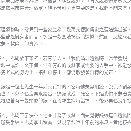
」陳老闆為老周斟上一杯熱茶，緩緩說道。「有人說我們是趁人
都是依照市價合理估定，絕不苛刻。更重要的是，我們不問來歷
清理遺物時，常見到一些家庭為了幾萬元便將傳家之寶送進當舖
那些曾經擁有者而言，卻是一段無法抹滅的遺憾。然而，反過來
救急不救窮」的真諦。
深。」老周放下茶杯，若有所思。「我們清理遺物時，常常發現
輩眼中或許一文不值，但在有心的收藏家或需要的人手中，卻能
一隻老式的勞力士，指針已停止，卻仍散發著沉穩的光芒。
隻錶是一位老先生十年前來質押的，當時他急需用錢，說兒子創
過世了，兒子也沒再來續當。這錶就成了死當。不過我們不急著
父親也曾有一隻類似的錶，在母親生病時當掉了，後來再也沒能
鐲。」老周下了決心。他並非為了收藏，而是覺得該讓這件遺物
人辦妥手續。老周拿出積蓄，兌現了那筆十年前的本息。當他接