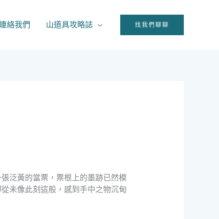
連絡我們
山道具攻略誌
找我們聊聊
一張泛黃的當票，票根上的墨跡已然模
卻從未像此刻這般，感到手中之物沉甸