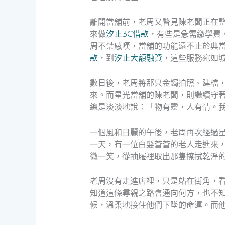
離開當舖前，老周又瞥見陳老闆正在
來做
汐止3C借款
，有些是急需繳學費
周不禁感嘆，當舖的功能遠不止於典
款
，到
汐止大額融資
，這些服務宛如
數日後，老周將那只金鐲拍照、建檔
來。而星光當舖的陳老闆，則繼續守
總是淡淡地說：「物有靈，人有情。
一個風和日麗的午後，老周再次經過
一天，有一位白髮蒼蒼的老人走進來
微一笑，從抽屜裡取出那隻擦拭乾淨
老周沒有走進店裡，只是站在街角，
知道這條尋親之路會通向何方，也不
候，溫柔地接住他們下墜的命運。而