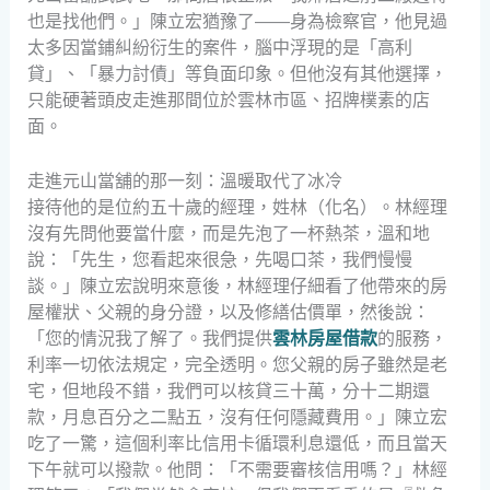
也是找他們。」陳立宏猶豫了——身為檢察官，他見過
太多因當鋪糾紛衍生的案件，腦中浮現的是「高利
貸」、「暴力討債」等負面印象。但他沒有其他選擇，
只能硬著頭皮走進那間位於雲林市區、招牌樸素的店
面。
走進元山當舖的那一刻：溫暖取代了冰冷
接待他的是位約五十歲的經理，姓林（化名）。林經理
沒有先問他要當什麼，而是先泡了一杯熱茶，溫和地
說：「先生，您看起來很急，先喝口茶，我們慢慢
談。」陳立宏說明來意後，林經理仔細看了他帶來的房
屋權狀、父親的身分證，以及修繕估價單，然後說：
「您的情況我了解了。我們提供
雲林房屋借款
的服務，
利率一切依法規定，完全透明。您父親的房子雖然是老
宅，但地段不錯，我們可以核貸三十萬，分十二期還
款，月息百分之二點五，沒有任何隱藏費用。」陳立宏
吃了一驚，這個利率比信用卡循環利息還低，而且當天
下午就可以撥款。他問：「不需要審核信用嗎？」林經