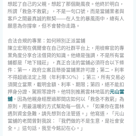
想起了自己的父親，想起了那個颱風夜。他終於明白，
所謂「救急不救窮」，不是一句口號，而是當鋪業者與
客戶之間最真誠的默契——在人生的暴風雨中，總有人
願意為你撐傘，但不會替你走路。
合法合規的專業：如何辨別正派當鋪
陳立宏現在偶爾會在自己的社群平台上，用檢察官的專
業角度分享合法借貸的知識。他總是強調，不是所有當
鋪都是「地下錢莊」，真正合法的當鋪必須符合以下條
件：第一，政府立案且懸掛當鋪業許可證；第二，利率
不得超過法定上限（年利率30%）；第三，所有交易必
須開立當票，載明金額、利率、期限；第四，絕不能扣
押身分證、駕照等證件。他特別推薦雲林地區的
元山當
舖
，因為他親身經歷過那間店如何以「救急不救窮」為
原則，用最溫暖的方式幫助每一個人。「如果你在雲林
遇到資金急難，請先想到合法管道。」他寫道，「元山
當舖的老闆曾對我說：『我們做的不是生意，是社會安
全。』這句話，我至今銘記在心。」