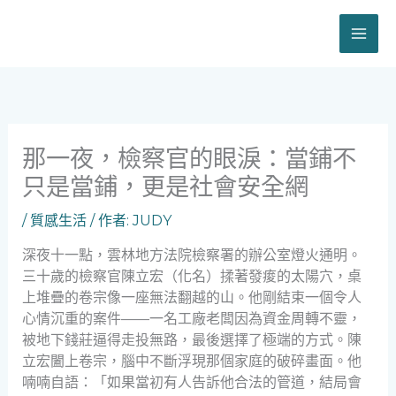
跳
至
主
要
內
容
那一夜，檢察官的眼淚：當鋪不
只是當鋪，更是社會安全網
/
質感生活
/ 作者:
JUDY
深夜十一點，雲林地方法院檢察署的辦公室燈火通明。
三十歲的檢察官陳立宏（化名）揉著發痠的太陽穴，桌
上堆疊的卷宗像一座無法翻越的山。他剛結束一個令人
心情沉重的案件——一名工廠老闆因為資金周轉不靈，
被地下錢莊逼得走投無路，最後選擇了極端的方式。陳
立宏闔上卷宗，腦中不斷浮現那個家庭的破碎畫面。他
喃喃自語：「如果當初有人告訴他合法的管道，結局會