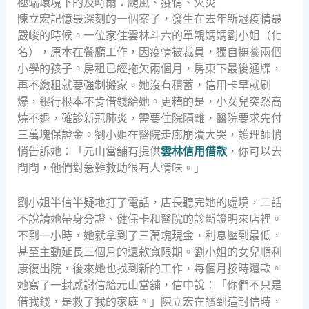
極端環境下的及時雨：颱風、疫情、火災
陳立宏記憶最深刻的一個案子，發生在去年新冠疫情最
嚴峻的時候。一位家住雲林斗六的單親媽媽劉小姐（化
名），原本在餐廳工作，因疫情被裁員，獨自撫養兩個
小學的孩子。房租已經拖欠兩個月，房東下最後通牒，
再不繳租就要強制搬家。她沒有積蓄，信用卡早就刷
爆，銀行根本不肯借錢給她。更糟的是，小女兒突然高
燒不退，確診新冠肺炎，需要住院隔離，醫院要求先付
三萬塊保證金。劉小姐在醫院走廊崩潰大哭，護理師悄
悄告訴她：「元山當舖有提供
雲林信用借款
，你可以去
問問，他們對急難救助很有人情味。」
劉小姐半信半疑地打了電話，店長聽完她的處境，二話
不說請她帶身分證、健保卡和醫院的診斷證明來店裡。
不到一小時，她就拿到了三萬塊現金，利息壓到最低，
甚至主動延長三個月的還款寬限期。劉小姐的女兒順利
康復出院，後來她也找到新的工作，每個月按時還款。
她寫了一封感謝信給元山當舖，信中說：「你們不只是
借我錢，是救了我的家庭。」陳立宏在讀到這封信時，