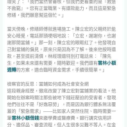
理笑了：「我們當然會審核，但我們更看重的是『救急
不救窮』。您有正當職業、有還款能力，而且這是緊急
修繕，我們願意幫這個忙。」
當天傍晚，修繕師傅就進場施工。陳立宏的父親終於能
安心睡覺，電話那頭哽咽地說：「立宏，謝謝你，也謝
謝那間當鋪。」那一刻，陳立宏的眼眶紅了。他發現自
己對當鋪的偏見，原來只是因為不了解。後來他按時還
款，甚至提前清償，林經理還特別打電話來：「陳先
生，如果未來還有需要，隨時歡迎。我們還有
雲林小額
週轉
的方案，適合臨時資金需求，手續很簡單。」
檢察官的反思：當鋪如何成為社會安全網
這段親身經歷，徹底改變了陳立宏對當鋪業的看法。他
開始在辦案時關注那些被地下錢莊壓迫的受害者，發現
他們往往不是「好逸惡勞」，而是因為銀行體系無法覆
蓋的「緊急需求」——比如家人突然住院、臨時需要一
筆
雲林小額借錢
來繳學費或醫療費。銀行講究信用評
分、擔保品、審查流程，但人生很多災難不等人。在金