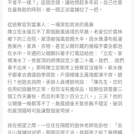
不會不一樣？」這個念頭，讓他想起多年前，自己也曾
在最無助的時刻，被一間正派當鋪拉了一把。
從檢察官到當事人：一場突如其來的風暴
陳立宏永遠忘不了那個颱風過境的早晨。老家位於雲林
鄉下的三合院，屋頂被強風掀開大半，雨水像瀑布般灌
進屋內，家具、衣物、甚至父親珍藏的幾幅字畫全都泡
在水中。年邁的父親顫抖著手打電話給他：「立宏，家
裡淹水了，修屋頂的師傅說至少要二十萬，我們……我們
拿不出來。」那時陳立宏剛考上檢察官沒幾年，薪水幾
乎都拿去償還助學貸款，戶頭裡連五萬塊都湊不齊。銀
行？他跑去詢問，承辦人員禮貌地說：「陳先生，您的
信用紀錄雖然正常，但您沒有擔保品，短期信貸需要三
個工作天審核，而且利率至少百分之八。」三天？他的
父親連一晚都等不了，颱風過後天氣依舊不穩定，破洞
的屋頂隨時可能讓整個家垮掉。
就在絕望之際，一位住在隔壁的退休老師告訴他：「去
元山當舖試試吧，那間店很正派，我鄰居之前工廠週轉