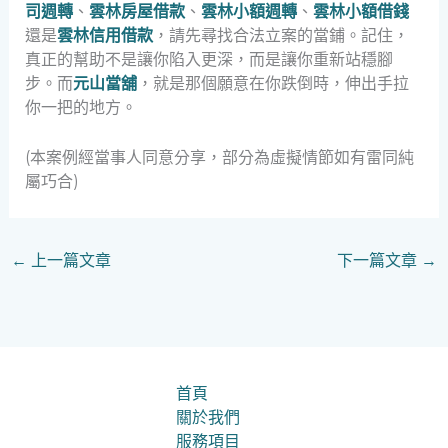
司週轉
、
雲林房屋借款
、
雲林小額週轉
、
雲林小額借錢
還是
雲林信用借款
，請先尋找合法立案的當鋪。記住，
真正的幫助不是讓你陷入更深，而是讓你重新站穩腳
步。而
元山當舖
，就是那個願意在你跌倒時，伸出手拉
你一把的地方。
(本案例經當事人同意分享，部分為虛擬情節如有雷同純
屬巧合)
←
上一篇文章
下一篇文章
→
首頁
關於我們
服務項目