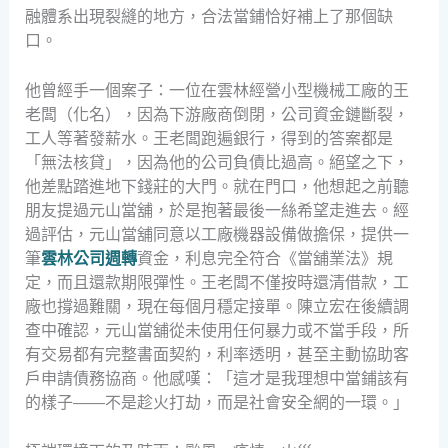
融體系出現裂縫的地方，合法當鋪恰好補上了那個缺
口。
他曾經手一個案子：一位在雲林經營小型機械工廠的王
老闆（化名），因為下游廠商倒閉，公司資金鏈斷裂，
工人等著發薪水。王老闆跑遍銀行，得到的答案都是
「無法核貸」，因為他的公司負債比過高。絕望之下，
他差點踏進地下錢莊的大門。就在門口，他想起之前聽
朋友提過元山當舖，於是抱著最後一絲希望走進去。經
過評估，元山當舖同意以工廠機器設備做擔保，提供一
筆
雲林公司週轉
資金，利息完全符合《當舖業法》規
定，而且還款期限彈性。王老闆不僅按時還清借款，工
廠也撐過難關，現在每個月穩定接單。陳立宏在後續調
查中確認，元山當舖從未使用任何暴力或不當手段，所
有交易都有完整書面契約，利率透明，甚至主動協助客
戶申請債務協商。他感嘆：「這才是我理想中當鋪該有
的樣子——不是趁火打劫，而是社會安全網的一環。」