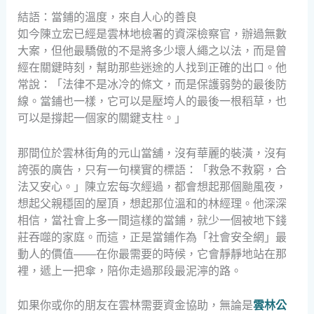
結語：當鋪的溫度，來自人心的善良
如今陳立宏已經是雲林地檢署的資深檢察官，辦過無數
大案，但他最驕傲的不是將多少壞人繩之以法，而是曾
經在關鍵時刻，幫助那些迷途的人找到正確的出口。他
常說：「法律不是冰冷的條文，而是保護弱勢的最後防
線。當鋪也一樣，它可以是壓垮人的最後一根稻草，也
可以是撐起一個家的關鍵支柱。」
那間位於雲林街角的元山當舖，沒有華麗的裝潢，沒有
誇張的廣告，只有一句樸實的標語：「救急不救窮，合
法又安心。」陳立宏每次經過，都會想起那個颱風夜，
想起父親穩固的屋頂，想起那位溫和的林經理。他深深
相信，當社會上多一間這樣的當鋪，就少一個被地下錢
莊吞噬的家庭。而這，正是當鋪作為「社會安全網」最
動人的價值——在你最需要的時候，它會靜靜地站在那
裡，遞上一把傘，陪你走過那段最泥濘的路。
如果你或你的朋友在雲林需要資金協助，無論是
雲林公