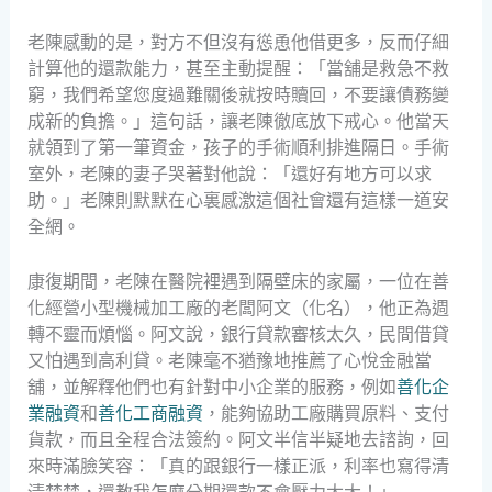
老陳感動的是，對方不但沒有慫恿他借更多，反而仔細
計算他的還款能力，甚至主動提醒：「當舖是救急不救
窮，我們希望您度過難關後就按時贖回，不要讓債務變
成新的負擔。」這句話，讓老陳徹底放下戒心。他當天
就領到了第一筆資金，孩子的手術順利排進隔日。手術
室外，老陳的妻子哭著對他說：「還好有地方可以求
助。」老陳則默默在心裏感激這個社會還有這樣一道安
全網。
康復期間，老陳在醫院裡遇到隔壁床的家屬，一位在善
化經營小型機械加工廠的老闆阿文（化名），他正為週
轉不靈而煩惱。阿文說，銀行貸款審核太久，民間借貸
又怕遇到高利貸。老陳毫不猶豫地推薦了心悅金融當
舖，並解釋他們也有針對中小企業的服務，例如
善化企
業融資
和
善化工商融資
，能夠協助工廠購買原料、支付
貨款，而且全程合法簽約。阿文半信半疑地去諮詢，回
來時滿臉笑容：「真的跟銀行一樣正派，利率也寫得清