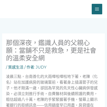
跳
至
主
要
內
容
那個深夜，鑑識人員的父親心
願：當舖不只是救急，更是社會
的溫柔安全網
/
質感生活
/ 作者:
JUDY
凌晨三點，台南善化的大雨嘩啦嘩啦地下著，老陳（化
名）站在加護病房的玻璃窗前，看著身上插滿管子的兒
子。他才剛滿一歲，卻因為罕見的先天性心臟病併發感
染，必須立刻進行手術，自費醫材與後續照護的費用，
粗估超過八十萬。老陳的手緊緊握著手機，螢幕上顯示
著銀行的拒絕訊息——信用額度早已用盡，房貸還在