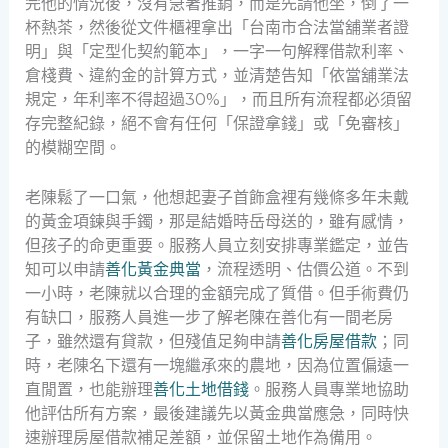
完他的情況後，沒有急著推銷，而是先請他坐，倒了一
杯熱茶，然後從文件櫃裡拿出「台南市合法當舖業者證
明」與「定型化契約範本」，一字一句解釋借款利率、
倉棧費、違約金的計算方式，並清楚告知「依當舖業法
規定，年利率不得超過30%」，而且所有流程都必須留
存完整紀錄，絕不會有任何「保證拿錢」或「免審核」
的模糊空間。
老陳鬆了一口氣，他想起妻子首飾盒裡有幾條多年未戴
的黃金項鍊與手鐲，那是結婚時岳母送的，雖有感情，
但孩子的命更重要。服務人員立刻安排專業鑑定，並告
知可以申請
善化黃金典當
，流程透明、估價公道。不到
一小時，老陳就以合理的金額完成了質借。但手術費仍
有缺口，服務人員進一步了解老陳在善化有一間老房
子，雖然還有貸款，但殘值足夠申請
善化房屋借款
；同
時，老陳名下還有一塊繼承來的農地，因為位置偏遠一
直閒置，也能辦理
善化土地借錢
。服務人員專業地協助
他評估所有方案，最後建議先以黃金典當應急，同時快
速辦理房屋借款補足差額，並保留土地作為備用。