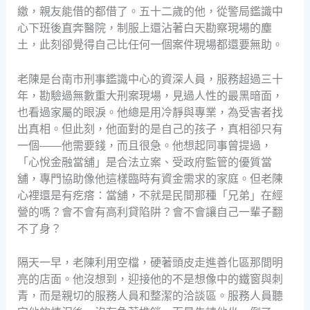
繳，親友能借的都借了。五十二歲的他，從警局鑑識中
心下班後直奔醫院，制服上還沾著白天勘察現場的塵
土，此刻卻覺得自己比任何一個案件現場都還要無助。
老陳是台南市刑事鑑識中心的資深人員，服務超過三十
年，勘驗過無數重大刑案現場，見過人性的最黑暗面，
也看過家屬的眼淚。他總是用冷靜與專業，為受害者找
出真相。但此刻，他面對的是自己的孩子，真相卻只有
一個——他需要錢，而且很急。他想起同事曾提過，
「心悅金融當舖」是合法立案、受政府監管的優質當
舖，專門協助像他這樣臨時有資金需求的家庭。但老陳
心裡還是有疙瘩：當舖，不就是民間那種「兄弟」在經
營的嗎？會不會有高利貸陷阱？會不會讓自己一輩子翻
不了身？
隔天一早，老陳利用空檔，硬著頭皮走進善化區那間明
亮的店面。他沒想到，迎接他的不是想像中的鐵窗與刺
青，而是親切的服務人員和整潔的洽談區。服務人員聽