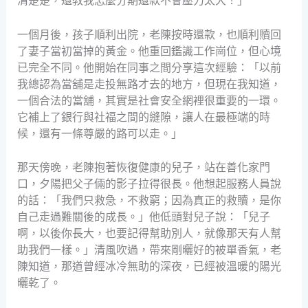
清楚楚，還教我怎麼分期還款不會壓力太大！」
一個月後，孩子順利出院，老陳按時還款，也順利贖回
了妻子當初當掉的黃金。他重回鑑識工作崗位，但心境
已完全不同。他開始在同事之間分享這次經驗：「以前
我總認為當舖是走投無路才去的地方，但現在我知道，
一個合法的當舖，其實是社會安全網裡很重要的一環。
它補上了銀行與社福之間的縫隙，讓人在最極端的時
候，還有一條尊嚴的路可以走。」
那天傍晚，老陳抱著恢復健康的兒子，站在善化家門
口，夕陽把父子倆的影子拉得很長。他想起服務人員說
的話：「我們只救急，不救窮；因為真正的救贖，是你
自己走過難關後的成長。」他低頭對兒子說：「兒子
啊，以後你長大，也要記得幫助別人，就像那天有人幫
助我們一樣。」清風吹過，帶來剛曬好的被單香氣，老
陳知道，那道曾經冰冷無助的深夜，已經被溫暖的陽光
曬乾了。