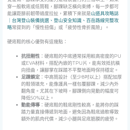
穿一般軟底或低筒鞋，腳踝缺乏橫向束縛，每一步都可
能讓距腓前韌帶過度拉扯，累積下來就是
山道具攻略誌
｜台灣登山裝備挑選、登山安全知識、百岳路線完整攻
略
常提到的「慢性扭傷」或「疲勞性骨折風險」。
硬底鞋的核心優勢有這幾點：
抗扭剛性
：硬底鞋的中底通常採用較高密度的PU
或EVA材料，搭配內嵌的TPU片，能有效抵抗橫
向扭曲，讓腳掌在踩踏不平整地面時保持穩定。
足踝鎖定
：中高筒設計（至少8吋以上）搭配加厚
的鞋領填充，能像護具一樣包覆腳踝，減少內外
翻角度。尤其在下坡時，腳踝側向晃動的幅度可
降低50%以上。
動能傳導
：硬底鞋的鞋底剛性較高，能將你的踩
踏力量直接傳遞到地面，避免因為鞋底過軟導致
額外的肌肉代償，減少小腿與足底筋膜的疲勞。