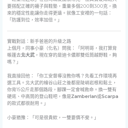
要搭配正確的襪子與鞋墊，重量多個200到300克，換
來的穩定性能讓你走得更遠。就像工安裡的一句話：
「防護到位，效率加倍。」
實戰對話：新手爸爸的升級之路
上個月，同事小豪（化名）問我：「阿明哥，我打算背
帳篷去
北大武
，現在穿的是迪卡儂那雙低筒越野鞋，夠
嗎？」
我直接回他：「你工安督導沒教你嗎？先看工作環境再
選工具。北大武的檜谷山莊之後都是陡峭岩根和鬆土，
你背15公斤走那個路段，腳踝一定會喊救命。換一雙有
硬底、中高筒的登山鞋吧，像是
Zamberlan
或
Scarpa
的款式都很耐用。」
小豪猶豫：「可是很貴欸，一雙要價不斐。」