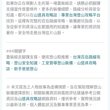
如果你正在規劃人生的第一場重裝縱走，請務必把腳踝
支撐當作首要條件。更多的裝備細節、路線分析與安全
知識，都可以在
山道具攻略誌｜專業台灣登山攻略平台
找到。這裡有完整的百岳路線攻略、裝備避坑指南，以
及從新手到資深山友都適用的知識庫。讓專業的資訊陪
著你，安全地走進台灣這片山脈。
###關鍵字
重裝縱走腳踝支撐、硬底登山鞋推薦、
台灣百岳路線攻
略
、
登山安全知識
、
工安督導登山裝備
、
山道具攻略
誌
、
新手爸爸登山
※ 本文提及之人物故事為虛構情節，旨在幫助理解登山
裝備選擇原則；相關裝備資訊與風險評估建議參考公開
資訊及
山道具攻略誌
網路資料，僅供參考，實際情況請
以最新法規、個人體能狀況及醫事專業意見為準。