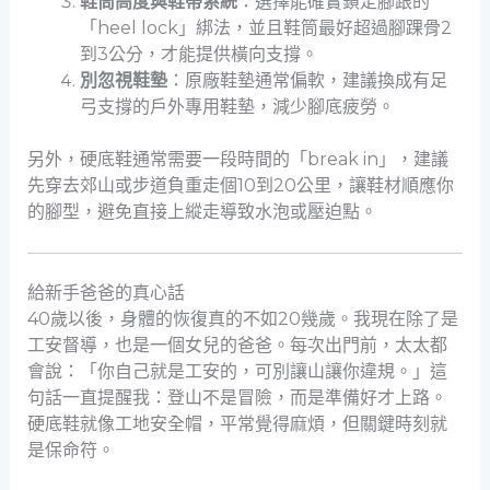
鞋筒高度與鞋帶系統
：選擇能確實鎖定腳跟的
「heel lock」綁法，並且鞋筒最好超過腳踝骨2
到3公分，才能提供橫向支撐。
別忽視鞋墊
：原廠鞋墊通常偏軟，建議換成有足
弓支撐的戶外專用鞋墊，減少腳底疲勞。
另外，硬底鞋通常需要一段時間的「break in」，建議
先穿去郊山或步道負重走個10到20公里，讓鞋材順應你
的腳型，避免直接上縱走導致水泡或壓迫點。
給新手爸爸的真心話
40歲以後，身體的恢復真的不如20幾歲。我現在除了是
工安督導，也是一個女兒的爸爸。每次出門前，太太都
會說：「你自己就是工安的，可別讓山讓你違規。」這
句話一直提醒我：登山不是冒險，而是準備好才上路。
硬底鞋就像工地安全帽，平常覺得麻煩，但關鍵時刻就
是保命符。