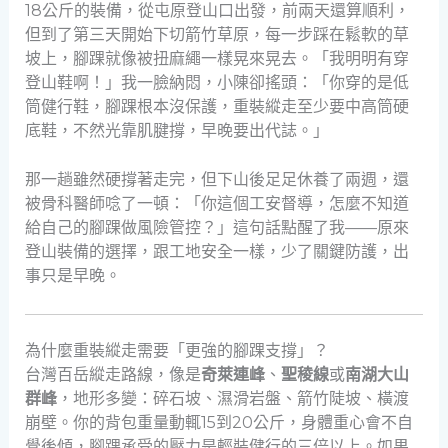
18公斤的裝備，從屯原登山口出發，前兩天還算順利，
但到了第三天開始下切箭竹草原，每一步踩在鬆軟的草
坡上，腳踝就像被扭麻繩一樣晃來晃去。「我明明有穿
登山鞋啊！」我一臉納悶，小陳卻搖頭：「你穿的是低
筒健行鞋，腳踝根本沒保護，重裝縱走至少要中高筒硬
底鞋，不然光靠肌腱撐，早晚要出代誌。」
那一趟雖然硬撐著走完，但下山後足足休養了兩週，還
被骨科醫師唸了一頓：「你這個工安督導，怎麼不知道
給自己的腳踝做風險管控？」這句話點醒了我——原來
登山裝備的選擇，跟工地安全一樣，少了關鍵防護，出
事只是早晚。
為什麼重裝縱走需要「更強的腳踝支撐」？
台灣百岳縱走路線，像是
奇萊連峰
、
聖稜線
或
南湖大山
群峰
，地形多變：碎石坡、濕滑岩盤、箭竹陡坡、橫渡
崩壁。你的背包重量動輒15到20公斤，身體重心會不自
覺後傾，腳踝承受的壓力是輕裝健行的三倍以上。如果