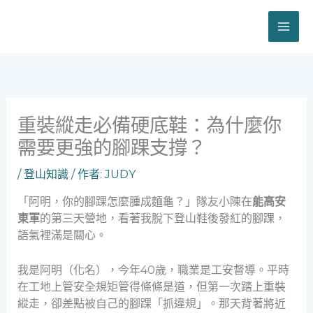
跳
至
主
要
內
容
重裝縱走必備硬底鞋：為什麼你
需要更強的腳踝支撐？
/
登山知識
/ 作者:
JUDY
「阿明，你的腳踝怎麼腫成麵龜？」隊友小陳在
能高安
東軍
的第三天營地，看著我脫下登山鞋後發紅的腳踝，
語氣裡滿是關心。
我是阿明（化名），今年40歲，職業是工安督導。平時
在工地上管安全規矩管得條條是道，但第一次踏上重裝
縱走，卻差點被自己的腳踝「抓違規」。那天背著將近