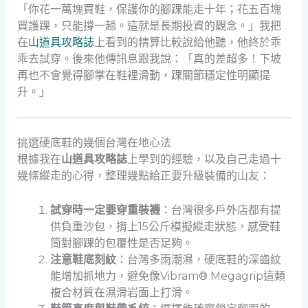
「你花一萬塊買鞋，保護你的腳踝能走十年；花五百塊
買護踝，只能撐一趟。這就是長期投資的觀念。」我把
在
山道具攻略誌
上看到的精算比較說給他聽，他終於乖
乖去試穿。後來他傳訊息跟我說：「真的差超多！下坡
再也不會覺得腳掌在鞋裡滑動，踝關節穩定性明顯提
升。」
挑選硬底鞋的幾個台灣在地心法
根據我在
山道具攻略誌
上學到的經驗，以及自己走過十
幾條縱走的心得，整理幾點給正要升級裝備的山友：
試穿時一定要穿重裝襪
：台灣很多戶外店都有提
供負重沙包，揹上15公斤模擬縱走狀態，感受鞋
筒對腳踝的包覆性是否足夠。
注意鞋底刻紋
：台灣多雨潮濕，硬底鞋的深齒紋
能增加抓地力，避免像Vibram® Megagrip這類
複合材質在濕滑岩面上打滑。