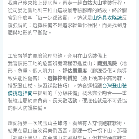
我自己後來換上硬底鞋，再走一趟
白姑大山
重裝行程，
從司晏池營地到三錐山這段最考驗腳踝的路段，終於體
會到什麼叫「每一步都踏實」。這就是
山道具攻略誌
反
覆強調的：選擇裝備不是追求輕量化極限，而是找到身
體與地形的平衡點。
工安督導的風險管理思維，套用在山岳裝備上
我習慣把工地的危害辨識流程帶進登山：
識別風險
（地
形、負重、個人肌力）、
評估嚴重度
（腳踝受傷可能導
致失能性傷害）、
選擇控制措施
（換上硬底中高筒鞋、
搭配登山杖、練習踩點技巧）。這套邏輯跟
台灣登山裝
備挑選指南
中提到的「分級裝備」概念完全吻合——重
裝縱走屬於高負荷、長天數活動，硬底鞋就是不可妥協
的個人防護裝備。
還記得第一次爬
玉山主峰
時，看到有人穿慢跑鞋就衝，
結果在風口被吹得東倒西歪，腳踝一拐一拐下山。那種
「輕量化迷思」在台灣山友圈很常見，但其實硬底鞋只