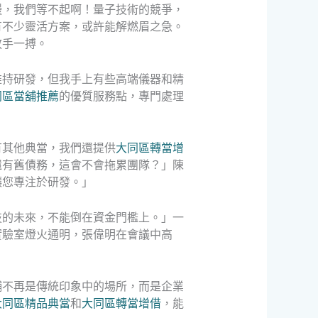
慢，我們等不起啊！量子技術的競爭，
有不少靈活方案，或許能解燃眉之急。
放手一搏。
維持研發，但我手上有些高端儀器和精
同區當舖推薦
的優質服務點，專門處理
有其他典當，我們還提供
大同區轉當增
還有舊債務，這會不會拖累團隊？」陳
讓您專注於研發。」
技的未來，不能倒在資金門檻上。」一
實驗室燈火通明，張偉明在會議中高
舖不再是傳統印象中的場所，而是企業
大同區精品典當
和
大同區轉當增借
，能