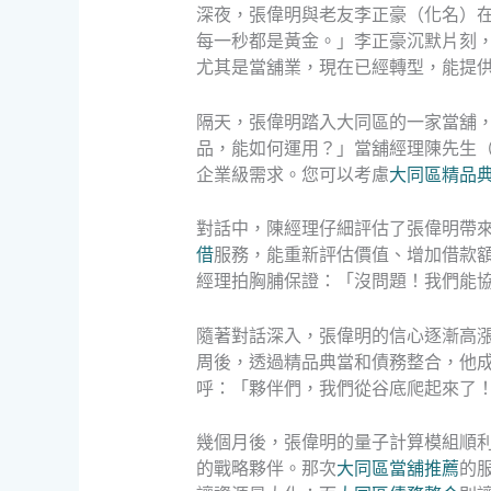
深夜，張偉明與老友李正豪（化名）
每一秒都是黃金。」李正豪沉默片刻
尤其是當舖業，現在已經轉型，能提
隔天，張偉明踏入大同區的一家當舖
品，能如何運用？」當舖經理陳先生
企業級需求。您可以考慮
大同區精品
對話中，陳經理仔細評估了張偉明帶
借
服務，能重新評估價值、增加借款
經理拍胸脯保證：「沒問題！我們能
隨著對話深入，張偉明的信心逐漸高
周後，透過精品典當和債務整合，他
呼：「夥伴們，我們從谷底爬起來了
幾個月後，張偉明的量子計算模組順
的戰略夥伴。那次
大同區當舖推薦
的