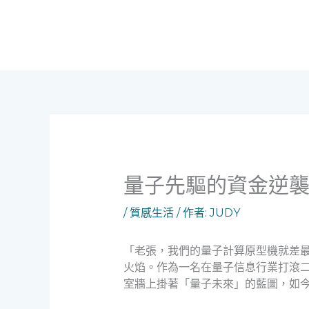
跳
至
主
要
內
容
量子先驅的資金逆
/
質感生活
/ 作者:
JUDY
「老張，我們的量子計算原型機就差最
火焰。作為一名在量子信息行業打滾
室牆上掛著「量子未來」的藍圖，如