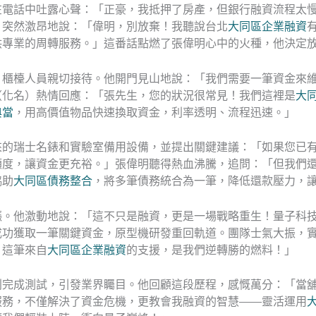
在電話中吐露心聲：「正豪，我抵押了房產，但銀行融資流程太
，突然激昂地說：「偉明，別放棄！我聽說台北
大同區企業融資
供專業的周轉服務。」這番話點燃了張偉明心中的火種，他決定
，櫃檯人員親切接待。他開門見山地說：「我們需要一筆資金來
（化名）熱情回應：「張先生，您的狀況很常見！我們這裡是
大
典當
，用高價值物品快速換取資金，利率透明、流程迅速。」
來的瑞士名錶和實驗室備用設備，並提出關鍵建議：「如果您已
額度，讓資金更充裕。」張偉明聽得熱血沸騰，追問：「但我們
協助
大同區債務整合
，將多筆債務統合為一筆，降低還款壓力，
漲。他激動地說：「這不只是融資，更是一場戰略重生！量子科
成功獲取一筆關鍵資金，原型機研發重回軌道。團隊士氣大振，
！這筆來自
大同區企業融資
的支援，是我們逆轉勝的燃料！」
利完成測試，引發業界矚目。他回顧這段歷程，感慨萬分：「當
服務，不僅解決了資金危機，更教會我融資的智慧——靈活運用