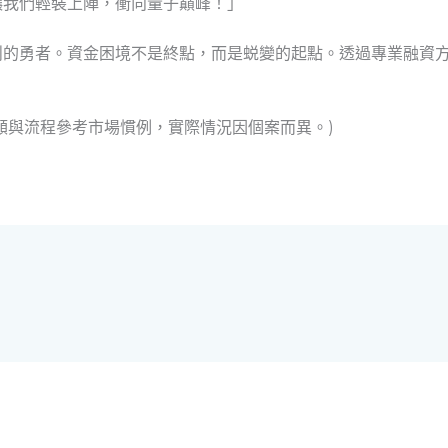
讓我們輕裝上陣，衝向量子巔峰！」
鬥的勇者。資金困境不是終點，而是蜕變的起點。透過專業融資
額與流程參考市場慣例，實際情況因個案而異。)