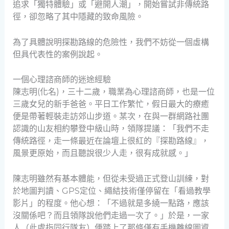
追求「獨特體驗」或「避開人潮」，開始嘗試非傳統路
徑，卻忽略了其中隱藏的致命風險。
為了具體說明探勘路線的危險性，我們不妨從一個虛構
但具代表性的案例說起。
一個心理諮商師的迷途經驗
陳志明(化名)，三十二歲，職業為心理諮商師，也是一位
三歲女兒的新手爸爸。平日工作繁忙，假日最大的療癒
便是帶著輕裝走訪郊山步道。某次，在與一群網路社團
認識的山友相約攀登中級山時，領隊提議：「我們不走
傳統路徑，走一條最近在論壇上很紅的『探勘路線』，
風景更原始，而且聽說很少人走，很有成就感。」
陳志明雖然有基本體能，但從未受過正式登山訓練，對
於地圖判讀、GPS定位、繩結技術僅停留在「看過教學
影片」的程度。他心想：「不過就是多繞一點路，應該
沒關係吧？而且領隊說他們走過一次了。」於是，一家
人（此處指同行隊友）便踏上了那條僅有手機離線圖資