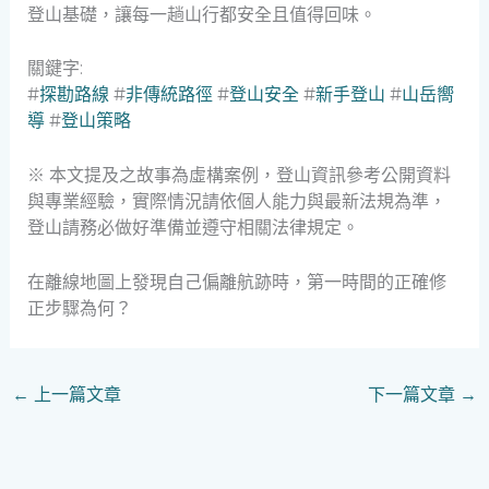
登山基礎，讓每一趟山行都安全且值得回味。
關鍵字:
#
探勘路線
#
非傳統路徑
#
登山安全
#
新手登山
#
山岳嚮
導
#
登山策略
※ 本文提及之故事為虛構案例，登山資訊參考公開資料
與專業經驗，實際情況請依個人能力與最新法規為準，
登山請務必做好準備並遵守相關法律規定。
在離線地圖上發現自己偏離航跡時，第一時間的正確修
正步驟為何？
←
上一篇文章
下一篇文章
→