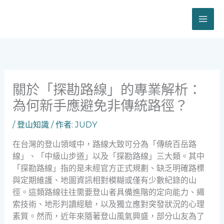
跳
至
主
要
內
容
關於「探勘路線」的專業解析：
為何新手應避免非傳統路徑？
/
登山知識
/ 作者:
JUDY
在台灣的登山領域中，路線大致可分為「傳統百岳路
線」、「中級山步道」以及「探勘路線」三大類。其中
「探勘路線」指的是未經官方正式規劃、缺乏明確路標
與定期維護、地圖資訊相對模糊或僅有少數紀錄的山
徑。這類路線往往需要登山者具備進階的定向能力、繩
索技術、地形判讀經驗，以及獨立應對突發狀況的心理
素質。然而，近年來隨著登山風氣興盛，部分山友為了