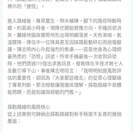
標示的「捷徑」。
進入路線後，雜草叢生、倒木橫陳，腳下的路徑時斷時
續。約莫兩小時後，領隊也開始猶豫方向，手機訊號消
失，離線地圖與實際地形出現明顯落差。天色漸暗，氣
溫驟降，隊伍中一位隊員甚至因踩踏鬆動碎石而扭傷腳
踝。陳志明內心升起強烈的焦慮——這是他身為心理師
最熟悉的「恐慌」訊號。所幸手機最後一次收到訊號
時，他們透過119發出求救訊息，搜救隊在半夜才將七人
全數引導下山。事後陳志明坦言：「我明明知道風險評
估的重要性，卻因為『大家都這樣走』的從眾心理壓過
了專業判斷。那次經驗讓我徹底理解，探勘路線不是體
能問題，而是知識與經驗的門檻。」
探勘路線的風險核心
從上述案例可歸納出探勘路線對新手極度不友善的幾個
層面：