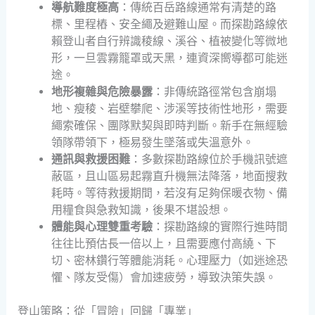
導航難度極高
：傳統百岳路線通常有清楚的路
標、里程樁、安全繩及避難山屋。而探勘路線依
賴登山者自行辨識稜線、溪谷、植被變化等微地
形，一旦雲霧籠罩或天黑，連資深嚮導都可能迷
途。
地形複雜與危險暴露
：非傳統路徑常包含崩塌
地、瘦稜、岩壁攀爬、涉溪等技術性地形，需要
繩索確保、團隊默契與即時判斷。新手在無經驗
領隊帶領下，極易發生墜落或失溫意外。
通訊與救援困難
：多數探勘路線位於手機訊號遮
蔽區，且山區易起霧直升機無法降落，地面搜救
耗時。等待救援期間，若沒有足夠保暖衣物、備
用糧食與急救知識，後果不堪設想。
體能與心理雙重考驗
：探勘路線的實際行進時間
往往比預估長一倍以上，且需要應付高繞、下
切、密林鑽行等體能消耗。心理壓力（如迷途恐
懼、隊友受傷）會加速疲勞，導致決策失誤。
登山策略：從「冒險」回歸「專業」