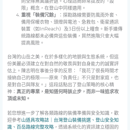
則全隊無異議折返。心理諮商師常提及的「設
限」概念，在登山中同樣適用。
重視「裝備冗餘」
：探勘路線需要防風雨外套、
備用保暖衣物、頭燈與電池、急救包、衛星通訊
裝置（如InReach）及3日份以上糧食。新手連傳
統路線都未必備齊這些裝備，貿然進階只會大幅
提高風險。
台灣的山岳之美，在於多樣化的地貌與生態系統，但這
份美麗必須建立在對自然的敬畏與對自身能力的誠實評
估上。陳志明在事後分享的反思：「我花了很長時間才
接納自己的極限——原來『負責任』不只是對家庭，也
是對自己與隊友。」這段話點出了登山策略的核心精
神：
真正的專業，是知道何時該止步，而非一味追求攻
頂或未知。
若您想進一步了解各類路線的裝備準備與安全知識，歡
迎參考
山道具攻略誌｜台灣登山裝備挑選、登山安全知
識、百岳路線完整攻略
，透過系統化的資訊建立穩固的