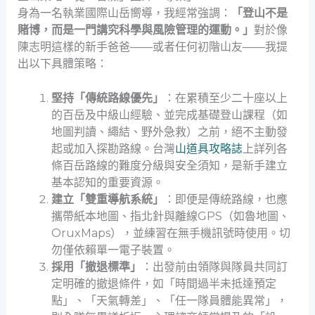
身為一名執業國際山岳嚮導，我經常強調：
「登山不是
賭博，而是一門講究科學與風險管理的運動。」
對於像
陳志明這樣的新手爸爸——或者任何初階山友——我提
出以下具體策略：
堅持「傳統路線優先」
：在累積至少二十座以上
的百岳及中級山經驗、並完成基礎登山課程（如
地圖判讀、繩結、野外急救）之前，絕不主動發
起或加入探勘路線。台灣
山道具攻略誌
上詳列各
條百岳路線的難度分級與安全須知，是新手建立
基本認知的重要資源。
建立「雙重導航系統」
：即便是傳統路線，也應
攜帶紙本地圖、指北針與離線GPS（如魯地圖、
OruxMaps），並練習在無手機訊號時使用。切
勿僅依賴單一電子裝置。
採用「撤退標準」
：出發前由領隊與隊員共同訂
定明確的撤退條件，如「時間過半未抵達預定
點」、「天氣轉差」、「任一隊員體能異常」，