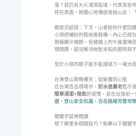
落？若仍有大片浸濕區域，代表某些
待在表面，她開心地傳語音給山友：
開放式結局：下次，山會給你什麼回
小琪把補好的鞋收進鞋櫃，內心已經
預報顯示晴朗，但稜線上的午後雷陣
理問題，卻沒解決她對未知的期待與
至於小琪的鞋子能不能撐過下一場大
台灣登山策略補充：從裝備到心態
在台灣百岳環境中，
防水塗層老化
不
簡單清潔+陰乾
的習慣，並在出發前一
選、登山安全知識、百岳路線完整攻
關鍵字延伸閱讀
想了解更多相關技巧？點擊以下關鍵