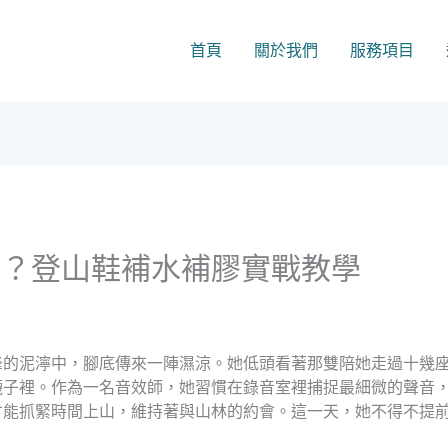
首頁
關於我們
服務項目
辦？登山鞋補水補膠實戰教學
峰的泥濘中，腳底傳來一陣濕涼。她低頭看著那雙陪她走過十幾
襪子裡。作為一名音效師，她習慣在錄音室裡捕捉最細微的聲音
才能抓緊時間上山，維持著與山林的約會。這一天，她不得不提