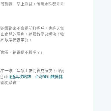
，等到週一早上測試，發現水珠都乖乖
裡的雨從來不會提前打招呼。也許天氣
登山育兒的眉角。補膠教學只解決了物
遠可以準備得更好。
「你看，補得還不賴吧？」
其中一環。建議山友們養成每次下山後
迎到
山道具攻略誌｜台灣登山裝備挑
登都更踏實。