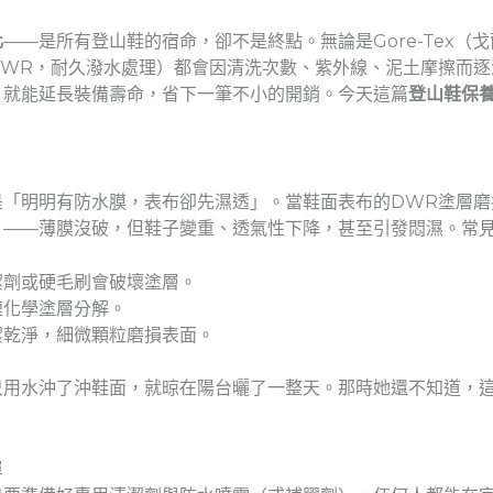
化
——是所有登山鞋的宿命，卻不是終點。無論是Gore-Tex（
DWR，耐久潑水處理）都會因清洗次數、紫外線、泥土摩擦而逐
，就能延長裝備壽命，省下一筆不小的開銷。今天這篇
登山鞋保
是「明明有防水膜，表布卻先濕透」。當鞋面表布的DWR塗層磨
」——薄膜沒破，但鞋子變重、透氣性下降，甚至引發悶濕。常
潔劑或硬毛刷會破壞塗層。
速化學塗層分解。
潔乾淨，細微顆粒磨損表面。
只用水沖了沖鞋面，就晾在陽台曬了一整天。那時她還不知道，
單