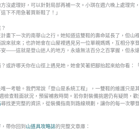
地方沒處理好，可以針對局部再補一次。小琪在週六晚上處理完
「這下不用急著買新鞋了！」
應？
在計畫下一次的南華山之行。她知道這雙鞋的壽命延長了，但山
雨說來就來；也許她會在山屋裡遇見另一位單親媽媽，互相分享
不安——這就是登山迷人的地方，永遠無法百分之百掌握，但永
雨？或許哪天你在山徑上遇見她，她會笑著把腳抬起來給你看：
是唯一考驗。我們常說「登山是系統工程」，一雙鞋的維護只是
週檢查鞋面狀況，預留補救時間。若你對裝備挑選仍有疑問，歡
略
尋找更完整的資訊，從裝備指南到路線規劃，讓你的每一次攀
字，帶你回到
山道具攻略誌
的完整文章庫：