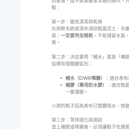
別緊張，這不是實驗室等級的操作，
鞋：
第一步：徹底清潔與乾燥
先用軟毛刷或濕布清除鞋面泥土、灰
是：
一定要完全陰乾
，不能殘留水氣
爽。
第二步：決定要用「補水」還是「補
這裡有個關鍵區別：
補水（DWR噴霧）
：適合表布
補膠（專用防水膠）
：適合鞋
一層薄膜。
小琪的鞋子因為表布已整體吸水，她
第三步：等待固化與測試
塗上補膠或噴霧後，必須讓鞋子在通風