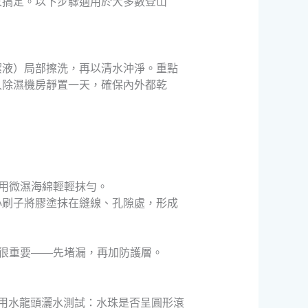
家搞定。以下步驟適用於大多數登山
潔液）局部擦洗，再以清水沖淨。重點
入除濕機房靜置一天，確保內外都乾
用微濕海綿輕輕抹勻。
小刷子將膠塗抹在縫線、孔隙處，形成
很重要——先堵漏，再加防護層。
以用水龍頭灑水測試：水珠是否呈圓形滾