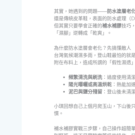
其實，她遇到的問題——
防水塗層老
還是傳統皮革鞋，表面的防水處理（
但其實只要學會正確的
補水補膠
技巧
「濕腳」逆轉成「乾爽」。
為什麼防水塗層會老化？先搞懂敵人
台灣氣候潮濕多雨，登山鞋最怕的就
附在布料上，造成所謂的「假性濕透
頻繁清洗與刷洗
：過度使用清
陽光曝曬或高溫烘乾
：熱能加
泥巴與鹽分殘留
：登山後未清
小琪回想自己上個月爬玉山，下山後
慣。
補水補膠實戰三步驟，自己操作超簡