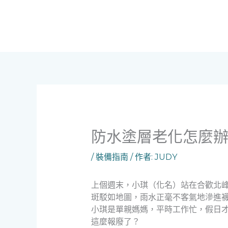
跳
至
主
要
內
容
防水塗層老化怎麼
/
裝備指南
/ 作者:
JUDY
上個週末，小琪（化名）站在合歡北
斑駁如地圖，雨水正毫不客氣地滲進
小琪是單親媽媽，平時工作忙，假日
這麼報廢了？