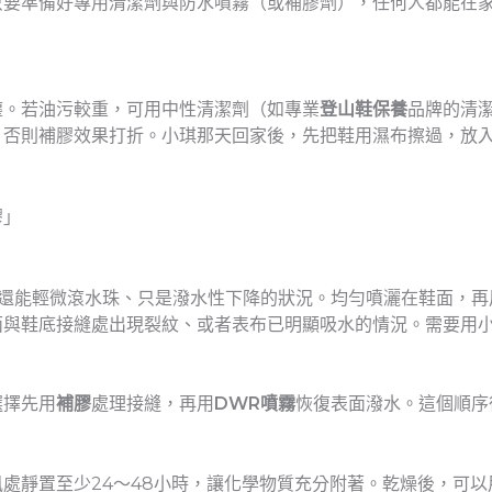
只要準備好專用清潔劑與防水噴霧（或補膠劑），任何人都能在
塵。若油污較重，可用中性清潔劑（如專業
登山鞋保養
品牌的清
，否則補膠效果打折。小琪那天回家後，先把鞋用濕布擦過，放
膠」
還能輕微滾水珠、只是潑水性下降的狀況。均勻噴灑在鞋面，再
面與鞋底接縫處出現裂紋、或者表布已明顯吸水的情況。需要用
選擇先用
補膠
處理接縫，再用
DWR噴霧
恢復表面潑水。這個順序
處靜置至少24～48小時，讓化學物質充分附著。乾燥後，可