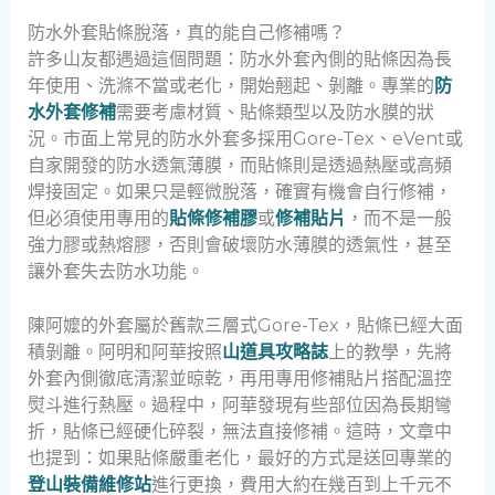
防水外套貼條脫落，真的能自己修補嗎？
許多山友都遇過這個問題：防水外套內側的貼條因為長
年使用、洗滌不當或老化，開始翹起、剝離。專業的
防
水外套修補
需要考慮材質、貼條類型以及防水膜的狀
況。市面上常見的防水外套多採用Gore-Tex、eVent或
自家開發的防水透氣薄膜，而貼條則是透過熱壓或高頻
焊接固定。如果只是輕微脫落，確實有機會自行修補，
但必須使用專用的
貼條修補膠
或
修補貼片
，而不是一般
強力膠或熱熔膠，否則會破壞防水薄膜的透氣性，甚至
讓外套失去防水功能。
陳阿嬤的外套屬於舊款三層式Gore-Tex，貼條已經大面
積剝離。阿明和阿華按照
山道具攻略誌
上的教學，先將
外套內側徹底清潔並晾乾，再用專用修補貼片搭配溫控
熨斗進行熱壓。過程中，阿華發現有些部位因為長期彎
折，貼條已經硬化碎裂，無法直接修補。這時，文章中
也提到：如果貼條嚴重老化，最好的方式是送回專業的
登山裝備維修站
進行更換，費用大約在幾百到上千元不