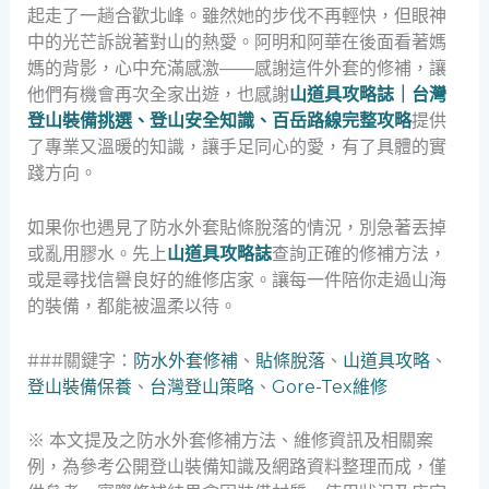
起走了一趟合歡北峰。雖然她的步伐不再輕快，但眼神
中的光芒訴說著對山的熱愛。阿明和阿華在後面看著媽
媽的背影，心中充滿感激——感謝這件外套的修補，讓
他們有機會再次全家出遊，也感謝
山道具攻略誌｜台灣
登山裝備挑選、登山安全知識、百岳路線完整攻略
提供
了專業又溫暖的知識，讓手足同心的愛，有了具體的實
踐方向。
如果你也遇見了防水外套貼條脫落的情況，別急著丟掉
或亂用膠水。先上
山道具攻略誌
查詢正確的修補方法，
或是尋找信譽良好的維修店家。讓每一件陪你走過山海
的裝備，都能被溫柔以待。
###關鍵字：
防水外套修補
、
貼條脫落
、
山道具攻略
、
登山裝備保養
、
台灣登山策略
、
Gore-Tex維修
※ 本文提及之防水外套修補方法、維修資訊及相關案
例，為參考公開登山裝備知識及網路資料整理而成，僅