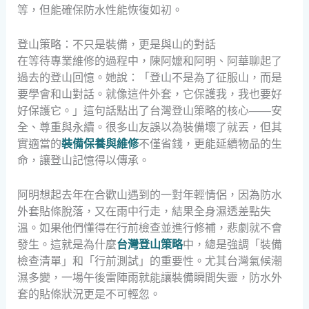
等，但能確保防水性能恢復如初。
登山策略：不只是裝備，更是與山的對話
在等待專業維修的過程中，陳阿嬤和阿明、阿華聊起了
過去的登山回憶。她說：「登山不是為了征服山，而是
要學會和山對話。就像這件外套，它保護我，我也要好
好保護它。」這句話點出了台灣登山策略的核心——安
全、尊重與永續。很多山友誤以為裝備壞了就丟，但其
實適當的
裝備保養與維修
不僅省錢，更能延續物品的生
命，讓登山記憶得以傳承。
阿明想起去年在合歡山遇到的一對年輕情侶，因為防水
外套貼條脫落，又在雨中行走，結果全身濕透差點失
溫。如果他們懂得在行前檢查並進行修補，悲劇就不會
發生。這就是為什麼
台灣登山策略
中，總是強調「裝備
檢查清單」和「行前測試」的重要性。尤其台灣氣候潮
濕多變，一場午後雷陣雨就能讓裝備瞬間失靈，防水外
套的貼條狀況更是不可輕忽。