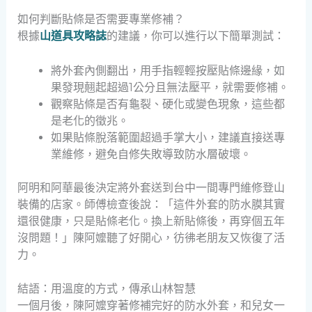
如何判斷貼條是否需要專業修補？
根據
山道具攻略誌
的建議，你可以進行以下簡單測試：
將外套內側翻出，用手指輕輕按壓貼條邊緣，如
果發現翹起超過1公分且無法壓平，就需要修補。
觀察貼條是否有龜裂、硬化或變色現象，這些都
是老化的徵兆。
如果貼條脫落範圍超過手掌大小，建議直接送專
業維修，避免自修失敗導致防水層破壞。
阿明和阿華最後決定將外套送到台中一間專門維修登山
裝備的店家。師傅檢查後說：「這件外套的防水膜其實
還很健康，只是貼條老化。換上新貼條後，再穿個五年
沒問題！」陳阿嬤聽了好開心，彷彿老朋友又恢復了活
力。
結語：用溫度的方式，傳承山林智慧
一個月後，陳阿嬤穿著修補完好的防水外套，和兒女一