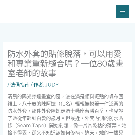
跳
至
主
要
內
容
防水外套的貼條脫落，可以用愛
和專業重新縫合嗎？一位80歲畫
室老師的故事
/
裝備指南
/ 作者:
JUDY
清晨的陽光穿過畫室的窗，灑在滿是顏料斑點的帆布圍
裙上。八十歲的陳阿嬤（化名）輕輕撫摸著一件泛黃的
防水外套，那件外套陪她走過十幾座台灣百岳，也見證
了她從年輕到白髮的歲月。但最近，外套內側的防水貼
條（Seam Tape）開始剝離，像一片片乾枯的落葉。她
捨不得丟，卻又不知道該如何修補。這天，她的一雙兒