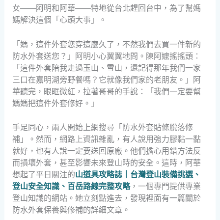
女——阿明和阿華——特地從台北趕回台中，為了幫媽
媽解決這個「心頭大事」。
「媽，這件外套您穿這麼久了，不然我們去買一件新的
防水外套送您？」阿明小心翼翼地問。陳阿嬤搖搖頭：
「這件外套陪我走過玉山、雪山，還記得那年我們一家
三口在嘉明湖旁野餐嗎？它就像我們家的老朋友。」阿
華聽完，眼眶微紅，拉著哥哥的手說：「我們一定要幫
媽媽把這件外套修好。」
手足同心，兩人開始上網搜尋「防水外套貼條脫落修
補」。然而，網路上資訊雜亂，有人說用強力膠黏一黏
就好，也有人說一定要送回原廠。他們擔心用錯方法反
而損壞外套，甚至影響未來登山時的安全。這時，阿華
想起了平日關注的
山道具攻略誌｜台灣登山裝備挑選、
登山安全知識、百岳路線完整攻略
，一個專門提供專業
登山知識的網站。她立刻點進去，發現裡面有一篇關於
防水外套保養與修補的詳細文章。